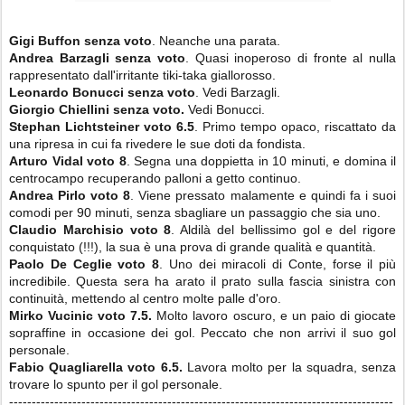
Gigi Buffon senza voto
. Neanche una parata.
Andrea Barzagli senza voto
. Quasi inoperoso di fronte al nulla
rappresentato dall'irritante tiki-taka giallorosso.
Leonardo Bonucci
senza voto
. Vedi Barzagli.
Giorgio Chiellini
senza voto.
Vedi Bonucci.
Stephan Lichtsteiner
voto 6.5
. Primo tempo opaco, riscattato da
una ripresa in cui fa rivedere le sue doti da fondista.
Arturo Vidal
voto 8
. Segna una doppietta in 10 minuti, e domina il
centrocampo recuperando palloni a getto continuo.
Andrea Pirlo voto 8
. Viene pressato malamente e quindi fa i suoi
comodi per 90 minuti, senza sbagliare un passaggio che sia uno.
Claudio Marchisio
voto 8
. Aldilà del bellissimo gol e del rigore
conquistato (!!!), la sua è una prova di grande qualità e quantità.
Paolo De Ceglie
voto 8
. Uno dei miracoli di Conte, forse il più
incredibile. Questa sera ha arato il prato sulla fascia sinistra con
continuità, mettendo al centro molte palle d'oro.
Mirko Vucinic voto 7.5.
Molto lavoro oscuro, e un paio di giocate
sopraffine in occasione dei gol. Peccato che non arrivi il suo gol
personale.
Fabio Quagliarella voto 6.5.
Lavora molto per la squadra, senza
trovare lo spunto per il gol personale.
-------------------------------------------------------------------------------------