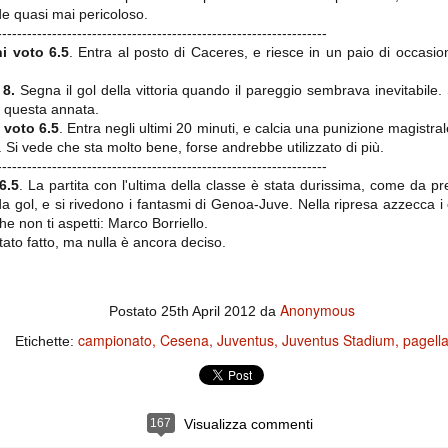
ce solo a 10 minuti dalla fine, dopo essere rimasta in 10 uomini.
de quasi mai pericoloso.
------------------------------------------------------------------
ni
voto 6.5
. Entra al posto di Caceres, e riesce in un paio di occas
no regalato un'urna non facile alle italiane, specialmente alla Juventus,
 8.
Segna il gol della vittoria quando il pareggio sembrava inevitabile
 girone forse più avvincente:
i questa annata.
 Shakhtar Donetsk (Ucr), Malmoe (Sve)
 voto 6.5
. Entra negli ultimi 20 minuti, e calcia una punizione magistra
. Si vede che sta molto bene, forse andrebbe utilizzato di più.
ter Utd (Ing), Cska Mosca (Rus), Wolfsburg (Ger).
------------------------------------------------------------------
 (Spa), Galatasaray (Tur), Astana (Kaz).
6.5
. La partita con l'ultima della classe è stata durissima, come da p
da gol, e si rivedono i fantasmi di Genoa-Juve. Nella ripresa azzecca i
he non ti aspetti: Marco Borriello.
tato fatto, ma nulla è ancora deciso.
izzico di sfortuna. Partita sbagliata come impostazione, a cominciare
e con la gestione della stessa. Può succedere. Oggi anche Allegri ha
 lo abbia capito. Quindi, niente drammi e vediamo di imparare in
passo falso, o c'è qualcosa di più?
Anonymous
Postato
25th April 2012
da
campionato
Cesena
Juventus
Juventus Stadium
pagell
Etichette:
i
ositivo della sentenza di primo grado del processo sportivo
167
Visualizza commenti
mmesse.