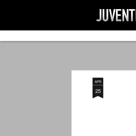
AD IMPOSSIBIL
SEP
19
Ad impossibilìa nemo tenetur. Per
significa che nessuno è tenuto a 
Ed infatti, per chi ricorda le convulse gi
APR
davvero impresa impossibile quella di mod
erano abbattuti sulla Juventus.
25
PER UNA VERITÀ
SEP
STORICA
19
Cari amici, l'avventura che
abbiamo iniziato il 5 maggio 2007