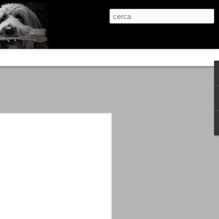
re, condanne scritte prima di ogni
, e chi provava a cantare fuori dal coro
 giustizialista innescato da una indagine
nso unico.
abbia e dalla passione, si ritrovò a
are quell’onda mediatica che ci stava