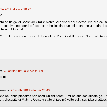
rile 2012 alle ore 20:23
Comproprietà - Capitolo finale
a!!
UN
18
Finita un'altra stagione di trionfi, è tempo ora per la Juve di
to ad un gol di Borriello!! Grazie Marco! Alla fine ti sei rilevato utile alla caus
mettersi tutto alle spalle e di organizzare il mercato per la
 prossimo non sarai più dei nostri hai lasciato un bel segno nella storia di q
rossima stagione.
ntissimo! Grazie!
e anni fa il calcio italiano ha deciso di adeguarsi al resto d’Europa e
'è!! E la condizione pure!! E la voglia e l'occhio della tigre!! Non mollat
 estinguere definitivamente la pratica delle comproprietà. Per
evolare le società, la FIGC aveva dato inizialmente un anno di tempo,
lvo poi decidere di concedere una proroga fino a giugno 2015.
!
rdinaria
25 aprile 2012 alle ore 20:39
re
mo orgogliosi di un gruppo (società, dirigenti, staff tecnico, squadra)
to tutto.
spacciato. Una squadra che ha saputo cambiare guida tecnica, staff,
li di gioco, interpreti, mentalità in campo... riproponendosi sempre e
25 aprile 2012 alle ore 20:46
ymous
2014/15:
che se l'anno prossimo non sarai più dei nostri.." Mi sa che con questo gol il 
 ai rigori).
to a discapito di Matri..e Conte è stato chiaro più volte sulla sua idea di attacc