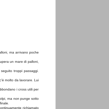
La sentenza di
SEP
Cassazione su Moggi
11
Dal sito della Corte di
Cassazione:
palloni, ma arrivano poche
"In Italia la Corte Suprema di
Cassazione è al vertice della
upera un mare di palloni,
giurisdizione ordinaria; tra le
principali funzioni che le sono
attribuite dalla legge fondamentale
 seguito troppi passaggi.
sull'ordinamento giudiziario del 30
gennaio 1941 n. 12 (art. 65) vi è
'è molto da lavorare. Lui
quella di assicurare "l'esatta
osservanza e l'uniforme
interpretazione della legge, l'unità
bondano i cross utili per
del diritto oggettivo nazionale, il
rispetto dei limiti delle diverse
 colpi, ma non punge sotto
giurisdizioni".
finale.
 continuamente richiamato