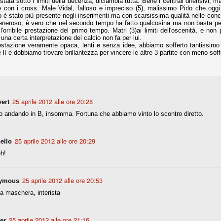
 è stata sotto i limiti della decenza, diciamola tutta. Bene i centrali difensivi, 
e con i cross. Male Vidal, falloso e impreciso (5), malissimo Pirlo che oggi 
o è stato più presente negli inserimenti ma con scarsissima qualità nelle conclu
neroso, è vero che nel secondo tempo ha fatto qualcosina ma non basta per t
r quello che è: un allenamento in vista della stagione, una ghiotta
l'orribile prestazione del primo tempo. Matri (3)ai limiti dell'oscenità, e non 
tere preziosi minuti nelle gambe. E chi sabato era allo stadio a San
na certa interpretazione del calcio non fa per lui.
e.
estazione veramente opaca, lenti e senza idee, abbiamo sofferto tantissimo 
lì e dobbiamo trovare brillantezza per vincere le altre 3 partite con meno sof
e A
e delle liste.
25 aprile 2012 alle ore 20:28
vert
 andando in B, insomma. Fortuna che abbiamo vinto lo scontro diretto.
nua di ammortamento + ingaggio lordo annuo. La somma della potenza
perare il 70 % del fatturato al netto delle plusvalenze (vedi regole del
ello
25 aprile 2012 alle ore 20:29
del fatturato 2014/15, che dovrebbe comunque essere intorno ai 320
o 2015/16, esercizio appena iniziato.
h!
25 aprile 2012 alle ore 20:53
ymous
mercato si valuta alla fine, a inizio settembre. Fermo restando che poi
glio, sono già arrivati Rugani, Dybala, Khedira, Mandzukic, Neto, Zaza.
la maschera, interista
ez, Ogbonna, forse Vidal. Il mercato i nostri dirigenti hanno dimostrato
o fare meglio di noi tifosi.
25 aprile 2012 alle ore 21:16
er