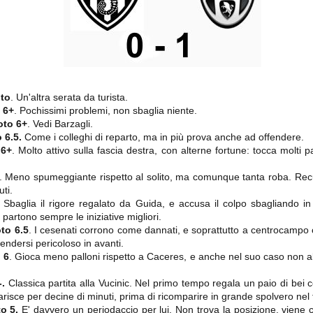
importantissimi punti per la
Nonostante il gol fortunoso del
qualificazione e mettendosi alle
Chievo, la sensazione netta è che
spalle le brutte prestazioni del
la matassa sia molto, molto lunga
campionato. Dopo un primo tempo
e difficile da sbrogliare.
di sofferenza gli uomini di Allegri
hanno saputo reagire al gol
fortunoso (e non molto regolare)
segnato dagli inglesi e a portare a
casa il bottino intero.
oto
. Un'altra serata da turista.
 6+
. Pochissimi problemi, non sbaglia niente.
to 6+
. Vedi Barzagli.
 6.5.
Come i colleghi di reparto, ma in più prova anche ad offendere.
 6+
. Molto attivo sulla fascia destra, con alterne fortune: tocca molti 
. Meno spumeggiante rispetto al solito, ma comunque tanta roba. Rec
uti.
. Sbaglia il rigore regalato da Guida, e accusa il colpo sbagliando in
 partono sempre le iniziative migliori.
to 6.5
. I cesenati corrono come dannati, e soprattutto a centrocampo c
 delle operazioni di calciomercato, oltre che sulle liste Uefa e serie A (e
abbiamo già pubblicato un pezzo dedicato pochi giorni fa. Ricordiamo che
 rendersi pericoloso in avanti.
) dei 12 giocatori usciti nella sessione di calciomercato sono italiani, e
 6
. Gioca meno palloni rispetto a Caceres, e anche nel suo caso non ab
i giocatori arrivati.
-.
Classica partita alla Vucinic. Nel primo tempo regala un paio di bei
arisce per decine di minuti, prima di ricomparire in grande spolvero nel 
osta all'Olimpico. Una squadra che per i primi 75 minuti non ha
to 5.
E' davvero un periodaccio per lui. Non trova la posizione, viene