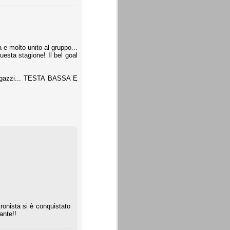
a e molto unito al gruppo...
uesta stagione! Il bel goal
e ragazzi... TESTA BASSA E
tronista si è conquistato
ante!!