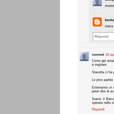
Daniele Rugani
JUL
morire
14
A fine mese (29 luglio) compirà 21 a
Daniele Rugani. Difensore centrale,
per la chiusura pulita, bravo nel disimpeg
becks
stava 
È tempo di cessioni
JUL
7
Marotta è stato chiaro: l'obbiettivo
Rispondi
rimpiazzare immediatamente le par
che aveva dato molto in questi 4 anni. L
Sassuolo per Berardi e il riscatto di Per
giocatori di prospettiva.
25 ap
rommel
L'esercito dei prestiti
JUN
Come già ampia
26
Giovedì 25 giugno 2015 si è conclu
a segnare.
(comproprietà). Martedì 30 giugno è
l'apertura delle buste chiuse, in assenza 
Stavolta ci ha 
La Juventus ha comunque già risolto tutt
Le prox partite
Entreranno in 
Generare utili dal nulla
JUN
poter dire di a
25
Ad oggi, Zaza è ancora un giocato
Siamo il Barce
dovesse venire alla Juventus, pren
sperare nello s
Gabbiadini (al Napoli), finora ci hanno r
per merito loro, ma per merito di quel Be
Rispondi
voler apprezzare ancora appieno l'operat