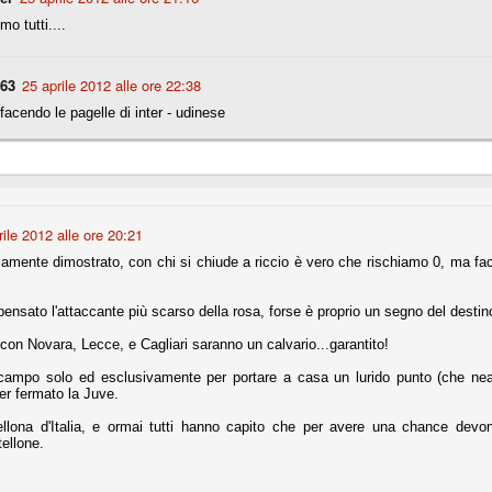
mo tutti....
nni uno fra i maggiori talenti del calcio italiano della sua generazione,
 bravo nell'anticipo, bravo in marcatura, bravo nello scegliere il tempo
no, bravo nell'avanzare palla al piede, bravo nei colpi di testa. Bravo.
63
25 aprile 2012 alle ore 22:38
facendo le pagelle di inter - udinese
 della Juventus era fare mercato e farlo subito, anche al fine di
tenze annunciate di Tevez e Pirlo, svecchiando al contempo una rosa
'acquisto di Rugani, Dybala e Zaza, il gentleman agreement con il
eyra sono tutte mosse che puntano a ringiovanire la rosa affidandosi a
rile 2012 alle ore 20:21
mente dimostrato, con chi si chiude a riccio è vero che rischiamo 0, ma fac
sa per la Juventus l'epoca degli accordi di compartecipazione
 la data finale, data nella quale quella forma contrattuale (con
di accordo) dovrà scomparire dal calcio italiano.
pensato l'attaccante più scarso della rosa, forse è proprio un segno del destin
i gli accordi di compartecipazione ancora in essere.
 con Novara, Lecce, e Cagliari saranno un calvario...garantito!
campo solo ed esclusivamente per portare a casa un lurido punto (che nean
ver fermato la Juve.
re del Sassuolo, così come Berardi (ora al 100%). Se uno dei due
llona d'Italia, e ormai tutti hanno capito che per avere una chance devo
deremo atto di quanto costerà. Di certo, quei due giocatori, insieme a
tellone.
eso parecchio. Non sul piano sportivo, ma su quello finanziario. E non
ppe Marotta del quale una parte della tifoseria juventina sembra non
o.