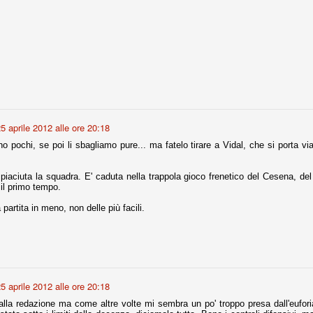
fitte)
s - Lazio 2-0
percoppa italiana, diventando così la squadra più titolata in Italia in
 il Milan (a meno di classifiche e tabelle "galliane"), fermo a quota 6.
e i bianconeri a trovare una certa unità dopo le prime deludenti
5 aprile 2012 alle ore 20:18
 pochi, se poi li sbagliamo pure... ma fatelo tirare a Vidal, che si porta via 
no, non è una barzelletta. O forse sì, fate voi, ma non fa ridere. Ci
piaciuta la squadra. E' caduta nella trappola gioco frenetico del Cesena, del
, non è una storiaccia legata alla ex Jugoslavia. Dicevamo che ci sono
 il primo tempo.
a età (29 anni), e sono fisicamente simili, entrambi grandi e grossi.
uropee, e tutti e due sono appena arrivati a giocare in Italia. Il
 partita in meno, non delle più facili.
one
licate finora sono le motivazioni del giudizio di Cassazione relativo a
vano scelto di farsi giudicare con il rito abbreviato.
o, e quindi non le commenteremo, le considerazioni (di parte)
5 aprile 2012 alle ore 20:18
prese dalla maggior parte dei media (chissà perché...), come fossero
lla redazione ma come altre volte mi sembra un po' troppo presa dall'eufori