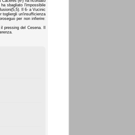
ma Caceres (6-) ha ricordato
ha sbagliato l'impossibile
sioni(5,5). Il 6- a Vucinic
ogliergli un'insufficienza
proseguo per non infierire:
il pressing del Cesena. Il
ferenza.