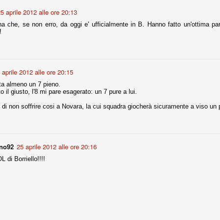
la polemica sviluppatasi in questi giorni, soprattutto fra tifosi
5 aprile 2012 alle ore 20:13
io che ognuno tiri l'acqua al suo mulino e difenda strenuamente il
 presenza o dell'assenza di prove. Ci interessa invece altro.
a che, se non erro, da oggi e' ufficialmente in B. Hanno fatto un'ottima parti
!
Teramo, l'ingiustizia sportiva
UG
17
Nei giorni scorsi abbiamo ricevuto alcuni messaggi di amici
teramani, che ci chiedevano spazio per la loro vicenda, al limite
ll'incredibile. Ce ne occupiamo volentieri.
 aprile 2012 alle ore 20:15
po le incongruenze emerse negli scorsi anni nello scandalo del
ta almeno un 7 pieno.
alcioscommesse, con le assurde accuse a Pepe e Bonucci, e la
to il giusto, l'8 mi pare esagerato: un 7 pure a lui.
radossale situazione di Conte, oltre ai tanti altri tirati in ballo solo da
stimonianze di terze parti (senza riscontri oggettivi), ora si punta il dito
i non soffrire cosi a Novara, la cui squadra giocherà sicuramente a viso un p
ntro il Teramo.
ino92
25 aprile 2012 alle ore 20:16
ta
di Borriello!!!!
-Marotta ha conseguito il suo ottavo successo nelle 19 competizioni
torie e tre secondi posti in 19 competizioni: risultati impressionanti, da
guida, negli ultimi 13 mesi, sono stati ottenuti (in 5 competizioni) 3