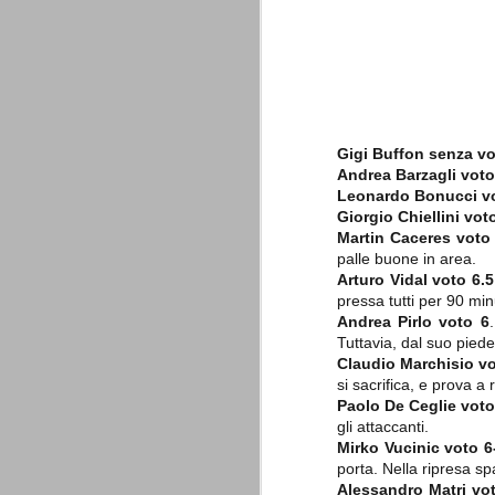
è finita.
Quando abbiamo messo on line
questo sito la nostra squadra del
cuore stava vivendo il suo periodo
più buio, annichilita nel suo
prestigio e guidata in modo da non
dare molte speranze di un futuro
migliore.
Gigi Buffon senza v
Andrea Barzagli voto
Leonardo Bonucci
vo
Giorgio Chiellini
voto
Martin Caceres
voto
palle buone in area.
Arturo Vidal
voto 6.5
pressa tutti per 90 min
Andrea Pirlo voto 6
La Juve meno italiana
Tuttavia, dal suo piede
SEP
Claudio Marchisio
vo
8
Sulle implicazioni anche finanziarie
relativi criteri di compilazione), 
si sacrifica, e prova a
7 (alcuni dei quali utilizzati poco o nulla
Paolo De Ceglie
voto
che sono italiani invece solo 2 dei 10 nuov
gli attaccanti.
Mirko Vucinic voto 6
Roma - Juventus 2-1
AUG
porta. Nella ripresa sp
30
La Juventus rimedia una sonora bat
Alessandro Matri vo