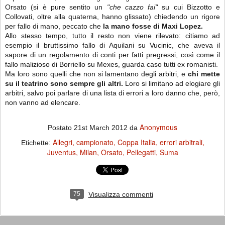
Orsato (si è pure sentito un
"che cazzo fai"
su cui Bizzotto e
Collovati, oltre alla quaterna, hanno glissato) chiedendo un rigore
per fallo di mano, peccato che
la mano fosse di Maxi Lopez.
Allo stesso tempo, tutto il resto non viene rilevato: citiamo ad
esempio il bruttissimo fallo di Aquilani su Vucinic, che aveva il
sapore di un regolamento di conti per fatti pregressi, così come il
fallo malizioso di Borriello su Mexes, guarda caso tutti ex romanisti.
Ma loro sono quelli che non si lamentano degli arbitri, e
chi mette
su il teatrino sono sempre gli altri.
Loro si limitano ad elogiare gli
arbitri, salvo poi parlare di una lista di errori a loro danno che, però,
non vanno ad elencare.
Anonymous
Postato
21st March 2012
da
Allegri
campionato
Coppa Italia
errori arbitrali
Etichette:
Juventus
Milan
Orsato
Pellegatti
Suma
75
Visualizza commenti