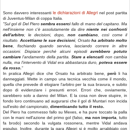
le dichiarazioni di Allegri
Sono davvero interessanti
nel post partita
di Juventus-Milan di coppa Italia.
"Sul gol di Del Piero
sembra esserci
fallo di mano del capitano. Ma
nell'insieme non c'è assolutamente da dire
niente nei confronti
dell'arbitro
; le decisioni, dopo,
non cambiano
, così come il
risultato.
Accettiamo le sue decisioni
, Orsato
ha arbitrato molto
bene
, fischiando quando serviva, lasciando correre in altre
occasioni. Dispiace perché alcuni episodi
avrebbero potuto
cambiare
l'andamento della partita.
Stare a elencarli
non cambia
nulla, ma l'intervento di Vidal era abbastanza duro,
poteva essere
da rosso.
"
In pratica Allegri dice che Orsato ha arbitrato bene,
però
li ha
danneggiati. Mette in campo una tecnica vecchia come il mondo,
quella che prevede di elogiare l'arbitro per la sua bravura, e subito
dopo di evidenziare i presunti errori. Errori che, ovviamente,
sarebbero solo a danno del Milan. E la cosa non deve stupire, in
fondo loro continuano ad augurarsi che il gol di Muntari non incida
sull'esito del campionato,
dimenticando tutto il resto.
Del Piero ha commesso fallo su Mexes, e ha pure toccato la palla
con le mani nell'azione del primo gol (falso,
ma non importa
, tutto
fa brodo) secondo la vulgata rossonera, mentre Vidal andava
espulso. Inoltre, durante la gara Allegri si è molto arrabbiato con