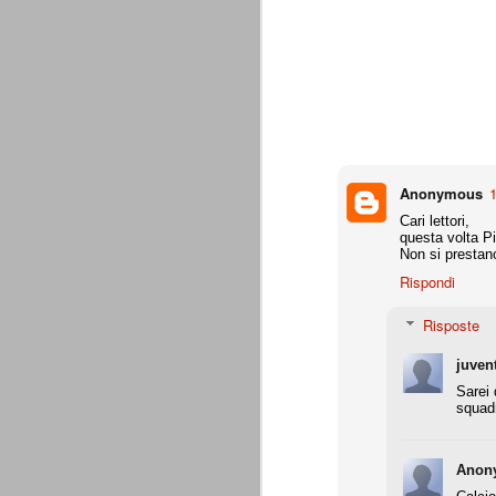
combinato un granché, ritrova la lu
Champions League 2015/16
AUG
28
I sorteggi di giovedì 27 Agosto han
che, a detta di tutti, è capitata nel
Gruppo A: Psg (Fra), Real Madrid (Spa),
Gruppo B: Psv Eindhoven (Ola), Manches
Anonymous
1
Gruppo C: Benfica (Por), Atletico Madrid
Cari lettori,
questa volta P
Juventus - Udinese 0-1
AUG
Non si prestano
23
Sconfitta meritata, anche con un p
Rispondi
dalle scelte iniziali per continuar
sbagliato davvero molto. Siamo certi che
Risposte
fretta. Che ne pensate voi? Un semplice 
Nel frattempo, le nostre pagelle:
juven
Sarei 
Buffon s.v.
squadr
La legge è disuguale per tutt
AUG
20
È di oggi la pubblicazione del disp
Anon
sull'ennesimo ramo del calciosco