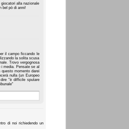
 giocatori alla nazionale
 bel pò di anni!
per il campo ficcando le
ilizzando la solita scusa
ionale. Trovo vergognosa
o i media. Pensate se al
in questo momento darei
ncerà nulla (un Europeo
re "è difficile sputare
ibunale"
ntro di noi richiedendo un