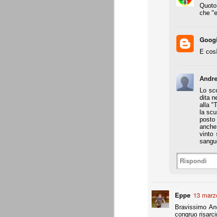
Quoto 
Da agosto 2012 a giugno 2015.
che "e
J
Goog
E cos
p
Du
di
Andre
ag
Lo sco
sa
dita n
alla "
la scu
posto 
anche 
vinto
Grazie, Juve. Stagione strao
JUN
sangue
7
Siamo orgogliosi di voi. Grazie. Sia
che a metà luglio veniva dato per 
Rispondi
preparazione, metodi di allenamento, modu
comunque come vincente.
4 competizioni disputate nella stagione 
Eppe
13 marzo
- Supercoppa italiana: 2° posto (persa solo
Bravissimo And
congruo risarc