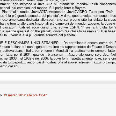
o»Serie A»JuventusMercoledì 14 Marzo, 2012
la polemica sviluppatasi in questi giorni, soprattutto fra tifosi
mmentiEspn incorona la Juve: «La più grande del mondo»Il club bianconero 
io che ognuno tiri l'acqua al suo mulino e difenda strenuamente il
azionali più campioni del mondo. Sul podio Inter e Bayern
 presenza o dell'assenza di prove. Ci interessa invece altro.
Platini allo stadio JuveVOTA Attaccante Juve?VIDEO Tuttosport Tv©
us è la più grande squadra del pianeta”. A dirlo, questa volta, non sono i tif
re rete americana dedicata allo sport, che sul proprio sito ha stilato la class
Teramo, l'ingiustizia sportiva
UG
 hanno fornito alle varie Nazionali più campioni del mondo. Ebbene, la Juve è
4 giocatori iridati ed ecco quindi che, scrive ESPN, “If we rank clubs by
17
Nei giorni scorsi abbiamo ricevuto alcuni messaggi di amici
us are the greatest on the planet”, ovvero “se classificassimo i club in base a
teramani, che ci chiedevano spazio per la loro vicenda, al limite
li la Juventus è la più grande squadra del pianeta”.
ll'incredibile. Ce ne occupiamo volentieri.
E E DESCHAMPS UNICI STRANIERI - Da sottolineare ancora come dei 2
po le incongruenze emerse negli scorsi anni nello scandalo del
 siano italiani e il contingente straniero sia rappresentato da Zidane e Descha
alcioscommesse, con le assurde accuse a Pepe e Bonucci, e la
 sottovalutare, l’Italia per vincere i Mondiali ha praticamente sempre fatto
radossale situazione di Conte, oltre ai tanti altri tirati in ballo solo da
on fatta per il 1934, quando i bianconeri in Nazionale erano solo due. Nelle
stimonianze di terze parti (senza riscontri oggettivi), ora si punta il dito
o, nel 1938, nel 1982 e nel 2006, la Juve fornì rispettivamente nove, sei e cin
ntro il Teramo.
to da tuttosport.... ancor piu dimostrazione alla juve ladrone in azzurro campi
rito cazzo!!!!
ta
-Marotta ha conseguito il suo ottavo successo nelle 19 competizioni
torie e tre secondi posti in 19 competizioni: risultati impressionanti, da
no
13 marzo 2012 alle ore 19:47
guida, negli ultimi 13 mesi, sono stati ottenuti (in 5 competizioni) 3