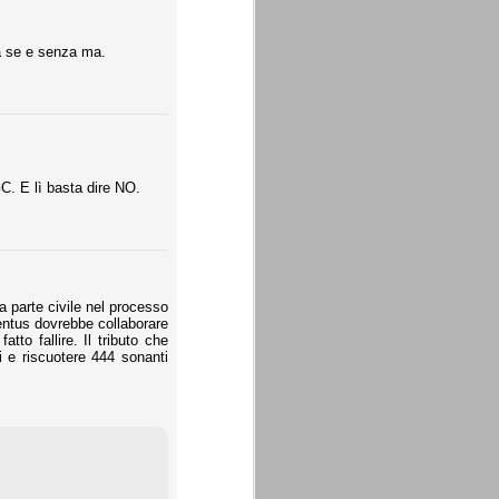
a se e senza ma.
GC. E lì basta dire NO.
a parte civile nel processo
entus dovrebbe collaborare
tto fallire. Il tributo che
i e riscuotere 444 sonanti