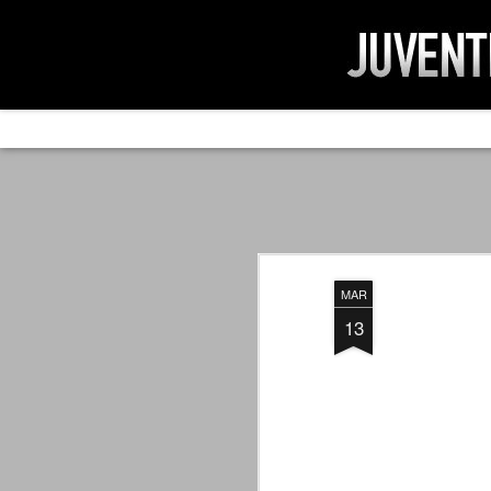
AD IMPOSSIBIL
SEP
19
Ad impossibilìa nemo tenetur. Per
significa che nessuno è tenuto a 
Ed infatti, per chi ricorda le convulse gi
MAR
davvero impresa impossibile quella di mod
erano abbattuti sulla Juventus.
13
PER UNA VERITÀ
SEP
STORICA
19
Cari amici, l'avventura che
abbiamo iniziato il 5 maggio 2007