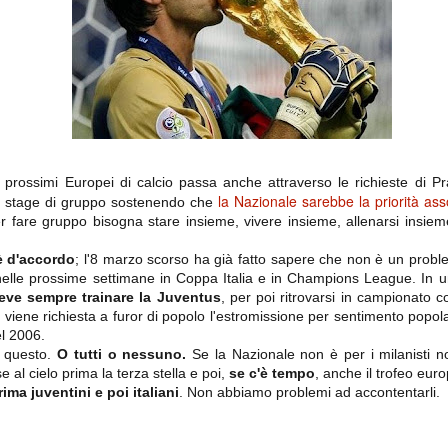
importantissimi punti per la
Nonostante il gol fortunoso del
qualificazione e mettendosi alle
Chievo, la sensazione netta è che
spalle le brutte prestazioni del
la matassa sia molto, molto lunga
campionato. Dopo un primo tempo
e difficile da sbrogliare.
di sofferenza gli uomini di Allegri
hanno saputo reagire al gol
fortunoso (e non molto regolare)
segnato dagli inglesi e a portare a
casa il bottino intero.
prossimi Europei di calcio passa anche attraverso le richieste di Pra
la Nazionale sarebbe la priorità ass
in stage di gruppo sostenendo che
per fare gruppo bisogna stare insieme, vivere insieme, allenarsi insie
è d'accordo
; l'8 marzo scorso ha già fatto sapere che non è un proble
lle prossime settimane in Coppa Italia e in Champions League. In un'o
deve sempre trainare la Juventus
, per poi ritrovarsi in campionato c
 viene richiesta a furor di popolo l'estromissione per sentimento pop
 delle operazioni di calciomercato, oltre che sulle liste Uefa e serie A (e
el 2006.
abbiamo già pubblicato un pezzo dedicato pochi giorni fa. Ricordiamo che
e questo.
O tutti o nessuno.
Se la Nazionale non è per i milanisti 
) dei 12 giocatori usciti nella sessione di calciomercato sono italiani, e
e al cielo prima la terza stella e poi,
se c'è tempo
, anche il trofeo eur
i giocatori arrivati.
rima juventini e poi italiani
. Non abbiamo problemi ad accontentarli.
osta all'Olimpico. Una squadra che per i primi 75 minuti non ha