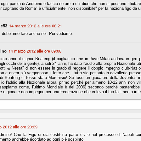
ogni parola di Andreino e faccio notare a chi dice che non si possono rifiutare
r capitano da Roma" è ufficialmente "non disponibile" per la nazionalfigc da un
Comproprietà - Capitolo finale
UN
ie53
14 marzo 2012 alle ore 08:21
18
Finita un'altra stagione di trionfi, è tempo ora per la Juve di
mettersi tutto alle spalle e di organizzare il mercato per la
ì dobbiamo fare anche noi. Poi vediamo.
rossima stagione.
e anni fa il calcio italiano ha deciso di adeguarsi al resto d’Europa e
 estinguere definitivamente la pratica delle comproprietà. Per
14 marzo 2012 alle ore 09:08
ino
evolare le società, la FIGC aveva dato inizialmente un anno di tempo,
rso anno il signor Boateng (il pagliaccio che in Juve-Milan andava in giro 
lvo poi decidere di concedere una proroga fino a giugno 2015.
egli occhi della gente), a soli 24 anni, ha dato l'addio alla propria Nazionale ut
Totti & Nesta" di non essere in grado di reggere il doppio impegno club-Naz
sa e ancor più vergognoso il fatto che il tutto sia passato in cavalleria press
di Boateng ci fosse stato Marchisio! Se fossi un giocatore della Juventus 
io l'addio alla Nszionale allora, primo perché per almeno 10-12 anni non vi
 sappiamo come, l'ultimo Mondiale è del 2006) secondo perché basterebbe di
rdinaria
 e giocare con impegno per una Federazione che voleva il tuo fallimento in tr
mo orgogliosi di un gruppo (società, dirigenti, staff tecnico, squadra)
spacciato. Una squadra che ha saputo cambiare guida tecnica, staff,
li di gioco, interpreti, mentalità in campo... riproponendosi sempre e
2014/15:
 2012 alle ore 20:39
 ai rigori).
reino! Che la Figc si sia costituita parte civile nel processo di Napoli co
imento andrebbe ricordato ad ogni piè sospinto.