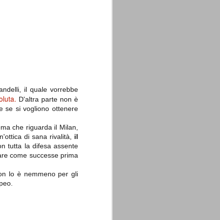
La sentenza di
SEP
Cassazione su Moggi
11
Dal sito della Corte di
ndelli, il quale vorrebbe
Cassazione:
oluta.
D'altra parte non è
me se si vogliono ottenere
"In Italia la Corte Suprema di
Cassazione è al vertice della
giurisdizione ordinaria; tra le
ma che riguarda il Milan,
principali funzioni che le sono
ttica di sana rivalità,
il
attribuite dalla legge fondamentale
on tutta la difesa assente
sull'ordinamento giudiziario del 30
olare come successe prima
gennaio 1941 n. 12 (art. 65) vi è
quella di assicurare "l'esatta
osservanza e l'uniforme
non lo è nemmeno per gli
interpretazione della legge, l'unità
opeo.
del diritto oggettivo nazionale, il
rispetto dei limiti delle diverse
giurisdizioni".