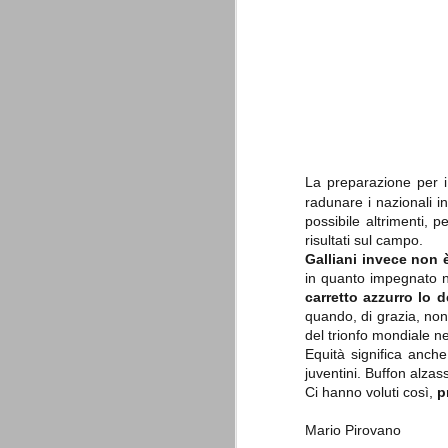
è finita.
Quando abbiamo messo on line
questo sito la nostra squadra del
cuore stava vivendo il suo periodo
più buio, annichilita nel suo
prestigio e guidata in modo da non
dare molte speranze di un futuro
migliore.
La preparazione per i 
radunare i nazionali 
possibile altrimenti, 
risultati sul campo.
Galliani invece non 
in quanto impegnato ne
carretto azzurro lo 
La Juve meno italiana
SEP
quando, di grazia, non
8
Sulle implicazioni anche finanziarie
del trionfo mondiale n
relativi criteri di compilazione), 
Equità significa anch
7 (alcuni dei quali utilizzati poco o nulla
juventini. Buffon alzass
che sono italiani invece solo 2 dei 10 nuov
Ci hanno voluti così,
p
Roma - Juventus 2-1
AUG
Mario Pirovano
30
La Juventus rimedia una sonora bat