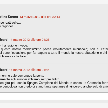
r quello che è: un allenamento in vista della stagione, una ghiotta
13 marzo 2012 alle ore 22:13
tere preziosi minuti nelle gambe. E chi sabato era allo stadio a San
rline Keroro
e.
ei cattivello...
 ragione!
e A
e delle liste.
Picard
14 marzo 2012 alle ore 01:38
, ha ragione invece.
 questo nostro merdosi**imo paese (volutamente minuscolo) non ci ca*ano 
i sono l'occasione per far sapere a tutto il mondo la nostra situazione e chi
abbiamo a che fare.
nua di ammortamento + ingaggio lordo annuo. La somma della potenza
perare il 70 % del fatturato al netto delle plusvalenze (vedi regole del
Picard
14 marzo 2012 alle ore 01:44
del fatturato 2014/15, che dovrebbe comunque essere intorno ai 320
o 2015/16, esercizio appena iniziato.
 non ne vale comunque la pena.
amente agli europei abbiamo sempre fallito.
to giro poi, con la Spagna Campione del Mondo in carica, la Germania forte
 pericolosa non credo ci siano tante speranze di vincere o anche solo di arriv
mercato si valuta alla fine, a inizio settembre. Fermo restando che poi
glio, sono già arrivati Rugani, Dybala, Khedira, Mandzukic, Neto, Zaza.
ez, Ogbonna, forse Vidal. Il mercato i nostri dirigenti hanno dimostrato
o fare meglio di noi tifosi.