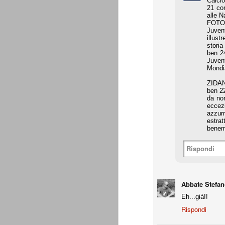
Calci
A noi francamente interessa assai poco del
21 co
ascolani e tifosi teramani. E' perfino ovv
alle N
proprio campanile, anche a dispetto della
FOTO 
Juvent
illust
A
storia
ben 2
Juvent
Mondia
de
ZIDAN
Do
ben 22
c
da non
pa
eccezi
te
azzurr
co
estrat
beneme
Rispondi
La Juventus di Agnelli-Marot
AUG
8
La Juventus della gestione Agnelli
disputate in questi 5 anni. Otto vit
Abbate Stefa
ricordare. In particolare con Allegri alla 
successi e 2 secondi posti.
Eh...già!!
all. Delneri 2010-11
Rispondi
- serie A: 7° posto