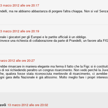
3 marzo 2012 alle ore 20:17
nni uno fra i maggiori talenti del calcio italiano della sua generazione,
ndelli, ma ne abbiamo abbastanza di porgere l'altra chiappa. Non si va! Senz
 bravo nell'anticipo, bravo in marcatura, bravo nello scegliere il tempo
no, bravo nell'avanzare palla al piede, bravo nei colpi di testa. Bravo.
3 marzo 2012 alle ore 20:19
 della Juventus era fare mercato e farlo subito, anche al fine di
tenze annunciate di Tevez e Pirlo, svecchiando al contempo una rosa
ale i giocatori per gli Europei e le partite ufficiali è un obbligo.
'acquisto di Rugani, Dybala e Zaza, il gentleman agreement con il
invece una richiesta di collaborazione da parte di Prandelli, un favore alla FI
eyra sono tutte mosse che puntano a ringiovanire la rosa affidandosi a
arzo 2012 alle ore 20:27
sa per la Juventus l'epoca degli accordi di compartecipazione
 la data finale, data nella quale quella forma contrattuale (con
ebbe rimarcare in maniera elegante ma ferma il fatto che la Figc si è costituit
di accordo) dovrà scomparire dal calcio italiano.
ro di noi richiedendo peraltro un congruo risarcimento. Non vedo perché la Juv
he, qualora fosse stata riconosciuta meritevole di risarcimento, ci avrebbe fa
i gli accordi di compartecipazione ancora in essere.
ni gara della Nazionale è già altissimo. Molto meglio fare i propri interess
re del Sassuolo, così come Berardi (ora al 100%). Se uno dei due
deremo atto di quanto costerà. Di certo, quei due giocatori, insieme a
eso parecchio. Non sul piano sportivo, ma su quello finanziario. E non
ppe Marotta del quale una parte della tifoseria juventina sembra non
nzoG
13 marzo 2012 alle ore 23:02
o.