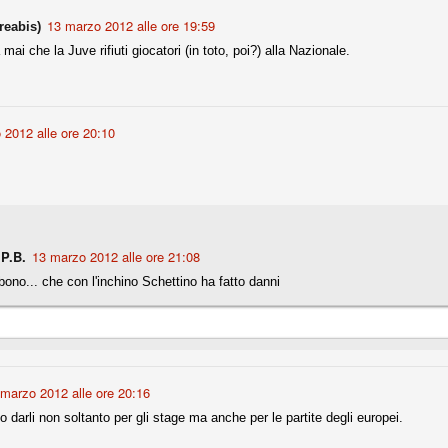
13 marzo 2012 alle ore 19:59
reabis)
ai che la Juve rifiuti giocatori (in toto, poi?) alla Nazionale.
fitte)
s - Lazio 2-0
percoppa italiana, diventando così la squadra più titolata in Italia in
 il Milan (a meno di classifiche e tabelle "galliane"), fermo a quota 6.
 2012 alle ore 20:10
e i bianconeri a trovare una certa unità dopo le prime deludenti
no, non è una barzelletta. O forse sì, fate voi, ma non fa ridere. Ci
, non è una storiaccia legata alla ex Jugoslavia. Dicevamo che ci sono
.P.B.
13 marzo 2012 alle ore 21:08
a età (29 anni), e sono fisicamente simili, entrambi grandi e grossi.
bono... che con l'inchino Schettino ha fatto danni
uropee, e tutti e due sono appena arrivati a giocare in Italia. Il
one
licate finora sono le motivazioni del giudizio di Cassazione relativo a
vano scelto di farsi giudicare con il rito abbreviato.
marzo 2012 alle ore 20:16
o, e quindi non le commenteremo, le considerazioni (di parte)
darli non soltanto per gli stage ma anche per le partite degli europei.
prese dalla maggior parte dei media (chissà perché...), come fossero