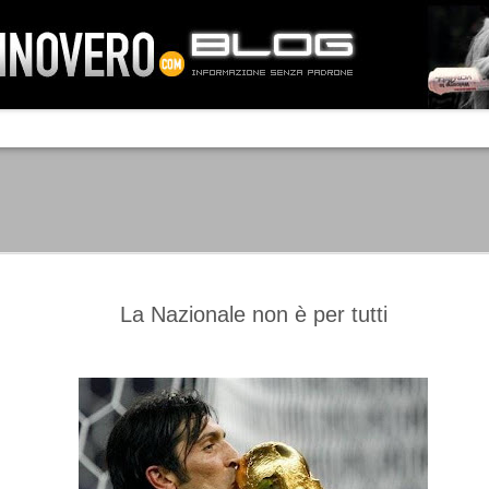
IA NEMO TENETUR
Mass-media feroci, sentimento popola
processo. Una vera e propria mattanza
veniva travolto, annichilito dal furore
 chi conosce il latino, questa frase
che, fin dai primi attimi, sembrò a se
fare imprese impossibili.
Un gruppo di persone, spronato dalla r
ornate dell’estate 2006, sembrava
lavorare sul web per cercare di argin
ificare il corso degli eventi che si
condannando irreversibilmente.
La Nazionale non è per tutti
Manchester City -
Juventus - Chievo 1-1
SEP
SEP
Juventus 1-2
15
12
La Juventus esce con un
misero punto dallo Juventus
La Juventus trionfa a
Stadium, accentuando una crisi
Manchester conquistandosi tre
che sembra non avere fine.