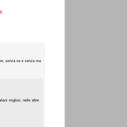
li
dere, senza se e senza ma.
iani migliori, nelle altre