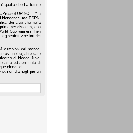
è quello che ha fornito
 LaPresseTORINO - “La
osi bianconeri, ma ESPN,
ifica dei club che nella
 prima per distacco, con
 World Cup winners then
i giocatori vincitori dei
4 campioni del mondo,
mps. Inoltre, altro dato
 ricorso al blocco Juve,
 altre edizioni tinte di
que giocatori.
one. non diamogli piu un