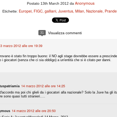
ce solo a 10 minuti dalla fine, dopo essere rimasta in 10 uomini.
Anonymous
Postato
13th March 2012
da
Europei
FIGC
galliani
Juventus
Milan
Nazionale
Prandel
Etichette:
no regalato un'urna non facile alle italiane, specialmente alla Juventus,
 girone forse più avvincente:
 Shakhtar Donetsk (Ucr), Malmoe (Sve)
31
Visualizza commenti
ter Utd (Ing), Cska Mosca (Rus), Wolfsburg (Ger).
3 marzo 2012 alle ore 19:39
 (Spa), Galatasaray (Tur), Astana (Kaz).
irovano è stato fin troppo buono: il NO agli stage dovrebbe essere a prescin
 i giocatori (senza che ci sia obbligo) a un'entità che si è citato per danni.
izzico di sfortuna. Partita sbagliata come impostazione, a cominciare
e con la gestione della stessa. Può succedere. Oggi anche Allegri ha
 lo abbia capito. Quindi, niente drammi e vediamo di imparare in
passo falso, o c'è qualcosa di più?
14 marzo 2012 alle ore 14:25
tuspatriamia
d'accordo ma poi chi glieli da i giocatori alla nazionale? Solo la Juve ha gli ital
e sono quasi tutti stranieri.....
i
ositivo della sentenza di primo grado del processo sportivo
14 marzo 2012 alle ore 20:50
ymous
mmesse.