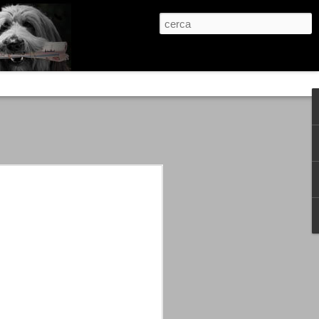
re, condanne scritte prima di ogni
, e chi provava a cantare fuori dal coro
 giustizialista innescato da una indagine
nso unico.
abbia e dalla passione, si ritrovò a
are quell’onda mediatica che ci stava