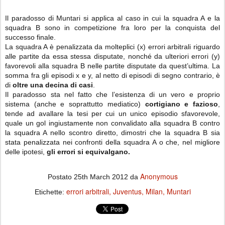
Il paradosso di Muntari si applica al caso in cui la squadra A e la
squadra B sono in competizione fra loro per la conquista del
successo finale.
La squadra A è penalizzata da molteplici (x) errori arbitrali riguardo
alle partite da essa stessa disputate, nonché da ulteriori errori (y)
favorevoli alla squadra B nelle partite disputate da quest’ultima. La
somma fra gli episodi x e y, al netto di episodi di segno contrario, è
di
oltre una decina di casi
.
Il paradosso sta nel fatto che l’esistenza di un vero e proprio
sistema (anche e soprattutto mediatico)
cortigiano e fazioso
,
tende ad avallare la tesi per cui un unico episodio sfavorevole,
quale un gol ingiustamente non convalidato alla squadra B contro
la squadra A nello scontro diretto, dimostri che la squadra B sia
stata penalizzata nei confronti della squadra A o che, nel migliore
delle ipotesi,
gli errori si equivalgano.
Anonymous
Postato
25th March 2012
da
errori arbitrali
Juventus
Milan
Muntari
Etichette: