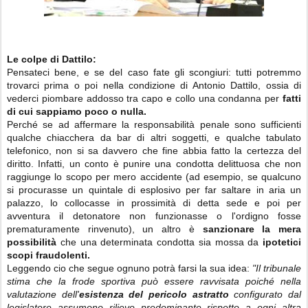
Le colpe di Dattilo:
Pensateci bene, e se del caso fate gli scongiuri: tutti potremmo
trovarci prima o poi nella condizione di Antonio Dattilo, ossia di
vederci piombare addosso tra capo e collo una condanna per
fatti
di cui sappiamo poco o nulla.
Perché se ad affermare la responsabilità penale sono sufficienti
qualche chiacchera da bar di altri soggetti, e qualche tabulato
telefonico, non si sa davvero che fine abbia fatto la certezza del
diritto. Infatti, un conto è punire una condotta delittuosa che non
raggiunge lo scopo per mero accidente (ad esempio, se qualcuno
si procurasse un quintale di esplosivo per far saltare in aria un
palazzo, lo collocasse in prossimità di detta sede e poi per
avventura il detonatore non funzionasse o l'ordigno fosse
prematuramente rinvenuto), un altro è
sanzionare la mera
possibilità
che una determinata condotta sia mossa da
ipotetici
scopi fraudolenti.
Leggendo cio che segue ognuno potrà farsi la sua idea:
"Il tribunale
stima che la frode sportiva può essere ravvisata poiché nella
valutazione dell'
esistenza del pericolo astratto
configurato dal
legislatore assumono rilievo predominante rispetto a ogni altra