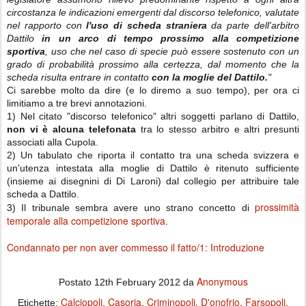
circostanza le indicazioni emergenti dal discorso telefonico, valutate
nel rapporto con
l'uso di scheda straniera
da parte dell'arbitro
Dattilo
in un arco di tempo prossimo alla competizione
sportiva
, uso che nel caso di specie può essere sostenuto con un
grado di probabilità prossimo alla certezza, dal momento che la
scheda risulta entrare in contatto
con la moglie del Dattilo.
"
Ci sarebbe molto da dire (e lo diremo a suo tempo), per ora ci
limitiamo a tre brevi annotazioni.
1) Nel citato "discorso telefonico" altri soggetti parlano di Dattilo,
non vi è alcuna telefonata
tra lo stesso arbitro e altri presunti
associati alla Cupola.
2) Un tabulato che riporta il contatto tra una scheda svizzera e
un'utenza intestata alla moglie di Dattilo è ritenuto sufficiente
(insieme ai disegnini di Di Laroni) dal collegio per attribuire tale
scheda a Dattilo.
prossimità
3) Il tribunale sembra avere uno strano concetto di
temporale alla competizione sportiva.
Condannato per non aver commesso il fatto/1: Introduzione
Anonymous
Postato
12th February 2012
da
Calciopoli
Casoria
Criminopoli
D'onofrio
Farsopoli
Etichette: