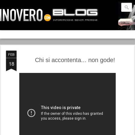
FEB
Chi si accontenta... non gode!
18