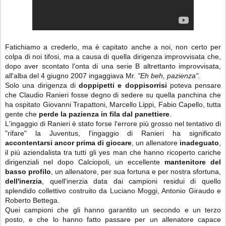
Fatichiamo a crederlo, ma è capitato anche a noi, non certo per
colpa di noi tifosi, ma a causa di quella dirigenza improvvisata che,
dopo aver scontato l'onta di una serie B altrettanto improvvisata,
all'alba del 4 giugno 2007 ingaggiava Mr.
"Eh beh, pazienza".
Solo una dirigenza di
doppipetti e doppisorrisi
poteva pensare
che Claudio Ranieri fosse degno di sedere su quella panchina che
ha ospitato Giovanni Trapattoni, Marcello Lippi, Fabio Capello, tutta
gente che
perde la pazienza in fila dal panettiere
.
L'ingaggio di Ranieri è stato forse l'errore più grosso nel tentativo di
"rifare" la Juventus, l'ingaggio di Ranieri ha significato
accontentarsi ancor prima di giocare
, un allenatore
inadeguato
,
il più aziendalista tra tutti gli yes man che hanno ricoperto cariche
dirigenziali nel dopo Calciopoli, un eccellente
mantenitore del
basso profilo
, un allenatore, per sua fortuna e per nostra sfortuna,
dell'inerzia
, quell'inerzia data dai campioni residui di quello
splendido collettivo costruito da Luciano Moggi, Antonio Giraudo e
Roberto Bettega.
Quei campioni che gli hanno garantito un secondo e un terzo
posto, e che lo hanno fatto passare per un allenatore capace