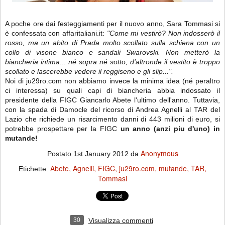
A poche ore dai festeggiamenti per il nuovo anno, Sara Tommasi si
è confessata con affaritaliani.it:
"Come mi vestirò? Non indosserò il
rosso, ma un abito di Prada molto scollato sulla schiena con un
collo di visone bianco e sandali Swarovski. Non metterò la
biancheria intima... né sopra né sotto, d'altronde il vestito è troppo
scollato e lascerebbe vedere il reggiseno e gli slip...".
Noi di ju29ro.com non abbiamo invece la minima idea (né peraltro
ci interessa) su quali capi di biancheria abbia indossato il
presidente della FIGC Giancarlo Abete l'ultimo dell'anno. Tuttavia,
con la spada di Damocle del ricorso di Andrea Agnelli al TAR del
Lazio che richiede un risarcimento danni di 443 milioni di euro, si
potrebbe prospettare per la FIGC
un anno (anzi piu d'uno) in
mutande!
Anonymous
Postato
1st January 2012
da
Abete
Agnelli
FIGC
ju29ro.com
mutande
TAR
Etichette:
Tommasi
30
Visualizza commenti