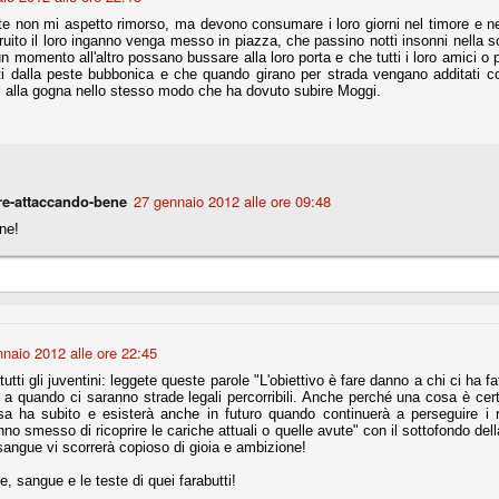
e non mi aspetto rimorso, ma devono consumare i loro giorni nel timore e ne
nni uno fra i maggiori talenti del calcio italiano della sua generazione,
uito il loro inganno venga messo in piazza, che passino notti insonni nella so
 bravo nell'anticipo, bravo in marcatura, bravo nello scegliere il tempo
un momento all'altro possano bussare alla loro porta e che tutti i loro amici o p
no, bravo nell'avanzare palla al piede, bravo nei colpi di testa. Bravo.
ati dalla peste bubbonica e che quando girano per strada vengano additati c
alla gogna nello stesso modo che ha dovuto subire Moggi.
 della Juventus era fare mercato e farlo subito, anche al fine di
tenze annunciate di Tevez e Pirlo, svecchiando al contempo una rosa
'acquisto di Rugani, Dybala e Zaza, il gentleman agreement con il
eyra sono tutte mosse che puntano a ringiovanire la rosa affidandosi a
re-attaccando-bene
27 gennaio 2012 alle ore 09:48
ne!
sa per la Juventus l'epoca degli accordi di compartecipazione
 la data finale, data nella quale quella forma contrattuale (con
di accordo) dovrà scomparire dal calcio italiano.
i gli accordi di compartecipazione ancora in essere.
naio 2012 alle ore 22:45
tutti gli juventini: leggete queste parole "L'obiettivo è fare danno a chi ci ha
o a quando ci saranno strade legali percorribili. Anche perché una cosa è ce
sa ha subito e esisterà anche in futuro quando continuerà a perseguire i 
re del Sassuolo, così come Berardi (ora al 100%). Se uno dei due
no smesso di ricoprire le cariche attuali o quelle avute" con il sottofondo dell
deremo atto di quanto costerà. Di certo, quei due giocatori, insieme a
sangue vi scorrerà copioso di gioia e ambizione!
eso parecchio. Non sul piano sportivo, ma su quello finanziario. E non
ppe Marotta del quale una parte della tifoseria juventina sembra non
 sangue e le teste di quei farabutti!
o.