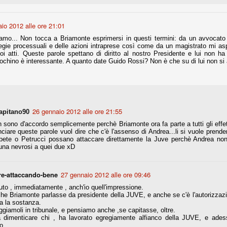
io 2012 alle ore 21:01
fitte)
amo... Non tocca a Briamonte esprimersi in questi termini: da un avvocato 
tegie processuali e delle azioni intraprese così come da un magistrato mi as
s - Lazio 2-0
uoi atti. Queste parole spettano di diritto al nostro Presidente e lui non h
percoppa italiana, diventando così la squadra più titolata in Italia in
ochino è interessante. A quanto date Guido Rossi? Non è che su di lui non 
 il Milan (a meno di classifiche e tabelle "galliane"), fermo a quota 6.
e i bianconeri a trovare una certa unità dopo le prime deludenti
26 gennaio 2012 alle ore 21:55
apitano90
no, non è una barzelletta. O forse sì, fate voi, ma non fa ridere. Ci
 sono d'accordo semplicemente perchè Briamonte ora fa parte a tutti gli effett
, non è una storiaccia legata alla ex Jugoslavia. Dicevamo che ci sono
ciare queste parole vuol dire che c'è l'assenso di Andrea...li si vuole prend
a età (29 anni), e sono fisicamente simili, entrambi grandi e grossi.
bete o Petrucci possano attaccare direttamente la Juve perchè Andrea non d
uropee, e tutti e due sono appena arrivati a giocare in Italia. Il
una nevrosi a quei due xD
one
re-attaccando-bene
27 gennaio 2012 alle ore 09:46
licate finora sono le motivazioni del giudizio di Cassazione relativo a
to , immediatamente , anch'io quell'impressione.
vano scelto di farsi giudicare con il rito abbreviato.
he Briamonte parlasse da presidente della JUVE, e anche se c'è l'autorizzaz
a la sostanza.
o, e quindi non le commenteremo, le considerazioni (di parte)
ggiamoli in tribunale, e pensiamo anche ,se capitasse, oltre.
prese dalla maggior parte dei media (chissà perché...), come fossero
 dimenticare chi , ha lavorato egregiamente alfianco della JUVE, e ades
o...