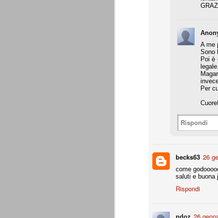
GRAZI
Precisione svizzera
JUL
27
Il calcio estivo va sempre preso pe
Anon
occasione per provare schemi e met
Gallo ha avuto proprio questa impression
A me p
Sono b
Poi è 
Appunti: 3. Liste Uefa e Seri
JUL
legale
22
Queste le regole per la composizion
Magari
invece
Per cu
Cuore
Appunti: 2. Potenza di fuoco
JUL
22
La potenza di fuoco è = quota an
di fuoco di una società non deve su
Rispondi
Ffp Uefa).
Non conosciamo ancora il dato ufficiale 
mln. Ma qui dobbiamo riferirci al fatturat
becks63
26 ge
come godoooo
Appunti: 1. Il cambiamento
JUL
saluti e buona j
22
Siamo poco oltre metà luglio, e il 
Rispondi
conta e parla il campo. E, al 21 lu
Sono andati via Storari, Pepe, Pirlo, Tev
(nel tempo, e a suon di risultati) di saperl
26 genna
ndoz