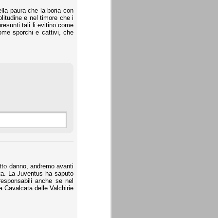
lla paura che la boria con
litudine e nel timore che i
resunti tali li evitino come
ome sporchi e cattivi, che
 fatto danno, andremo avanti
rta. La Juventus ha saputo
responsabili anche se nel
a Cavalcata delle Valchirie