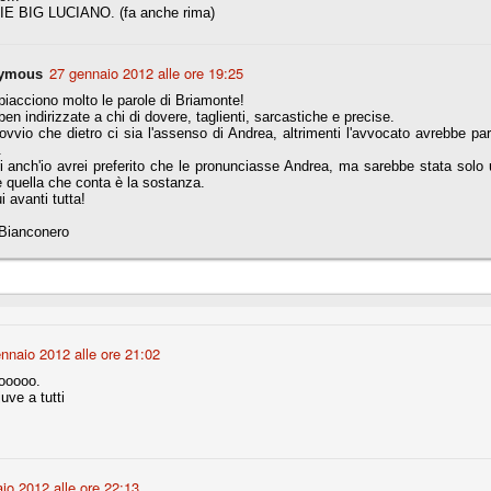
E BIG LUCIANO. (fa anche rima)
r quello che è: un allenamento in vista della stagione, una ghiotta
27 gennaio 2012 alle ore 19:25
ymous
tere preziosi minuti nelle gambe. E chi sabato era allo stadio a San
e.
iacciono molto le parole di Briamonte!
en indirizzate a chi di dovere, taglienti, sarcastiche e precise.
ovvio che dietro ci sia l'assenso di Andrea, altrimenti l'avvocato avrebbe parl
e A
.
e delle liste.
 anch'io avrei preferito che le pronunciasse Andrea, ma sarebbe stata solo 
 quella che conta è la sostanza.
i avanti tutta!
Bianconero
nua di ammortamento + ingaggio lordo annuo. La somma della potenza
perare il 70 % del fatturato al netto delle plusvalenze (vedi regole del
del fatturato 2014/15, che dovrebbe comunque essere intorno ai 320
o 2015/16, esercizio appena iniziato.
nnaio 2012 alle ore 21:02
ooooo.
uve a tutti
mercato si valuta alla fine, a inizio settembre. Fermo restando che poi
glio, sono già arrivati Rugani, Dybala, Khedira, Mandzukic, Neto, Zaza.
ez, Ogbonna, forse Vidal. Il mercato i nostri dirigenti hanno dimostrato
o fare meglio di noi tifosi.
io 2012 alle ore 22:13