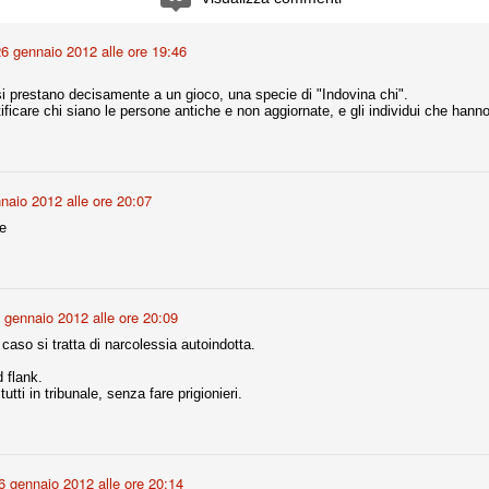
ce solo a 10 minuti dalla fine, dopo essere rimasta in 10 uomini.
6 gennaio 2012 alle ore 19:46
no regalato un'urna non facile alle italiane, specialmente alla Juventus,
si prestano decisamente a un gioco, una specie di "Indovina chi".
 girone forse più avvincente:
ificare chi siano le persone antiche e non aggiornate, e gli individui che hann
 Shakhtar Donetsk (Ucr), Malmoe (Sve)
ter Utd (Ing), Cska Mosca (Rus), Wolfsburg (Ger).
naio 2012 alle ore 20:07
 (Spa), Galatasaray (Tur), Astana (Kaz).
le
izzico di sfortuna. Partita sbagliata come impostazione, a cominciare
e con la gestione della stessa. Può succedere. Oggi anche Allegri ha
 lo abbia capito. Quindi, niente drammi e vediamo di imparare in
 gennaio 2012 alle ore 20:09
passo falso, o c'è qualcosa di più?
 caso si tratta di narcolessia autoindotta.
 flank.
tti in tribunale, senza fare prigionieri.
i
ositivo della sentenza di primo grado del processo sportivo
mmesse.
6 gennaio 2012 alle ore 20:14