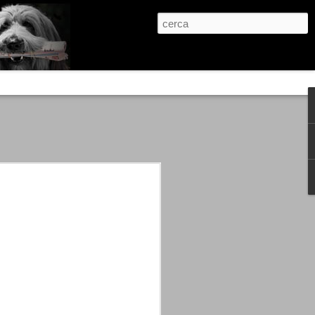
re, condanne scritte prima di ogni
, e chi provava a cantare fuori dal coro
 giustizialista innescato da una indagine
nso unico.
abbia e dalla passione, si ritrovò a
are quell’onda mediatica che ci stava