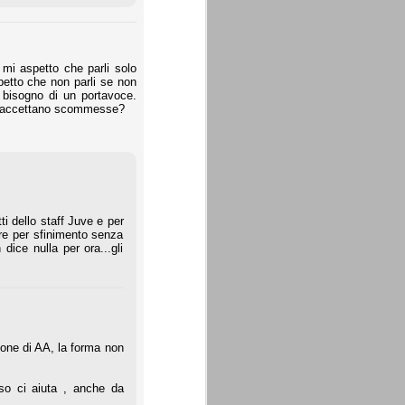
mi aspetto che parli solo
petto che non parli se non
a bisogno di un portavoce.
si accettano scommesse?
i dello staff Juve e per
ere per sfinimento senza
ice nulla per ora...gli
ione di AA, la forma non
so ci aiuta , anche da