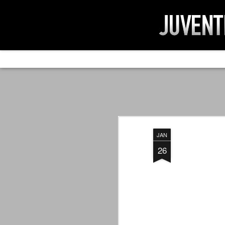
AD IMPOSSIBIL
SEP
19
Ad impossibilìa nemo tenetur. Per
significa che nessuno è tenuto a 
Ed infatti, per chi ricorda le convulse gi
JAN
davvero impresa impossibile quella di mod
erano abbattuti sulla Juventus.
26
PER UNA VERITÀ
SEP
STORICA
19
Cari amici, l'avventura che
abbiamo iniziato il 5 maggio 2007