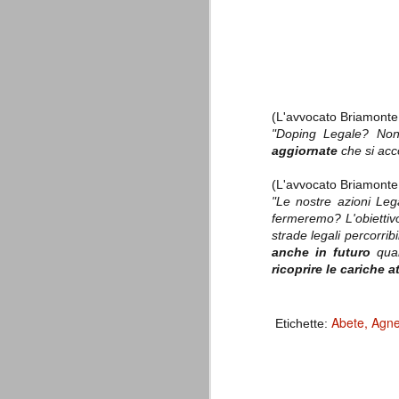
è finita.
Quando abbiamo messo on line
questo sito la nostra squadra del
cuore stava vivendo il suo periodo
più buio, annichilita nel suo
prestigio e guidata in modo da non
dare molte speranze di un futuro
migliore.
(L'avvocato Briamonte 
"Doping Legale? Non
aggiornate
che si acc
(L'avvocato Briamonte 
"Le nostre azioni Le
fermeremo? L'obiettiv
strade legali percorri
anche in futuro
qua
ricoprire le cariche a
La Juve meno italiana
SEP
8
Sulle implicazioni anche finanziarie
relativi criteri di compilazione), 
Abete
Agnel
7 (alcuni dei quali utilizzati poco o nulla
Etichette:
che sono italiani invece solo 2 dei 10 nuov
Roma - Juventus 2-1
AUG
30
La Juventus rimedia una sonora bat