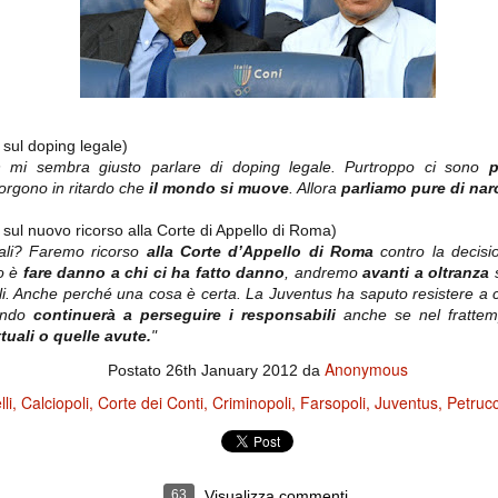
importantissimi punti per la
Nonostante il gol fortunoso del
qualificazione e mettendosi alle
Chievo, la sensazione netta è che
spalle le brutte prestazioni del
la matassa sia molto, molto lunga
campionato. Dopo un primo tempo
e difficile da sbrogliare.
di sofferenza gli uomini di Allegri
hanno saputo reagire al gol
fortunoso (e non molto regolare)
segnato dagli inglesi e a portare a
casa il bottino intero.
sul doping legale)
 mi sembra giusto parlare di doping legale. Purtroppo ci sono
p
orgono in ritardo che
il mondo si muove
. Allora
parliamo pure di nar
sul nuovo ricorso alla Corte di Appello di Roma)
gali? Faremo ricorso
alla Corte d’Appello di Roma
contro la decisi
o è
fare danno a chi ci ha fatto danno
, andremo
avanti a oltranza
bili. Anche perché una cosa è certa. La Juventus ha saputo resistere a
ndo
continuerà a perseguire i responsabili
anche se nel fratte
ttuali o quelle avute.
"
Anonymous
 delle operazioni di calciomercato, oltre che sulle liste Uefa e serie A (e
Postato
26th January 2012
da
abbiamo già pubblicato un pezzo dedicato pochi giorni fa. Ricordiamo che
li
Calciopoli
Corte dei Conti
Criminopoli
Farsopoli
Juventus
Petrucc
) dei 12 giocatori usciti nella sessione di calciomercato sono italiani, e
i giocatori arrivati.
osta all'Olimpico. Una squadra che per i primi 75 minuti non ha
63
Visualizza commenti