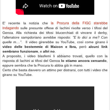
la Procura della FIGC starebbe
E' recente la notizia che
indagando
sulle presunte offese di Iachini rivolte verso i tifosi del
Genoa. Alla richiesta dei tifosi blucerchiati di vincere il derby,
l'allenatore sampdoriano avrebbe risposto:
"E lo dici a me? Con
quelle m...."
. Il video girerebbe su YouTube, così come girano
i
video delle bestemmie di Maicon e Ibra,
però
alcuni link
sembrano funzionare
, e
altri no
.
A proposito, i video blasfemi li abbiamo trovati, quello con la
risposta di Iachini ai tifosi del Genoa
lo stiamo ancora cercando
,
eppure sembra che la Procura lo abbia già in mano.
Certo che basta davvero un attimo per distrarsi, con tutti i video che
girano su YouTube.