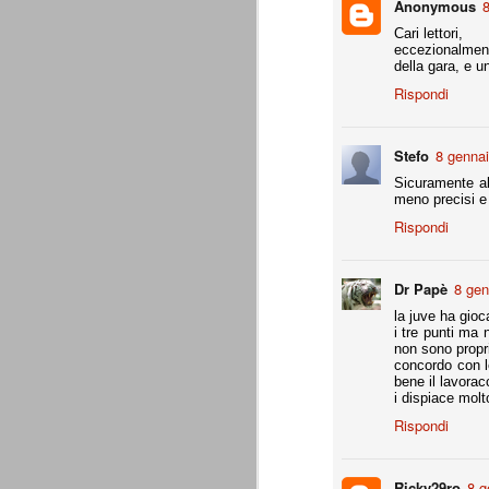
Anonymous
8
A noi francamente interessa assai poco del
ascolani e tifosi teramani. E' perfino ovv
Cari lettori,
proprio campanile, anche a dispetto della
eccezionalmen
della gara, e u
Rispondi
A
de
Stefo
8 gennai
Sicuramente ab
Do
meno precisi e 
c
pa
Rispondi
te
co
Dr Papè
8 gen
la juve ha gioc
i tre punti ma 
La Juventus di Agnelli-Marot
AUG
non sono propri
8
concordo con le
La Juventus della gestione Agnelli
bene il lavorac
disputate in questi 5 anni. Otto vit
i dispiace molt
ricordare. In particolare con Allegri alla 
successi e 2 secondi posti.
Rispondi
all. Delneri 2010-11
- serie A: 7° posto
Ricky29ro
8 g