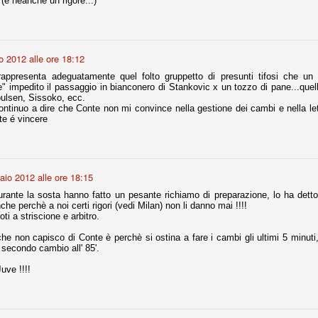
(e neanche un rigore...)
Comproprietà - Capitolo finale
UN
o 2012 alle ore 18:12
18
Finita un'altra stagione di trionfi, è tempo ora per la Juve di
mettersi tutto alle spalle e di organizzare il mercato per la
rappresenta adeguatamente quel folto gruppetto di presunti tifosi che un
rossima stagione.
" impedito il passaggio in bianconero di Stankovic x un tozzo di pane...quell
oulsen, Sissoko, ecc.
e anni fa il calcio italiano ha deciso di adeguarsi al resto d’Europa e
continuo a dire che Conte non mi convince nella gestione dei cambi e nella lett
 estinguere definitivamente la pratica delle comproprietà. Per
te é vincere
evolare le società, la FIGC aveva dato inizialmente un anno di tempo,
lvo poi decidere di concedere una proroga fino a giugno 2015.
aio 2012 alle ore 18:15
rante la sosta hanno fatto un pesante richiamo di preparazione, lo ha dett
rdinaria
che perchè a noi certi rigori (vedi Milan) non li danno mai !!!!
ti a striscione e arbitro.
mo orgogliosi di un gruppo (società, dirigenti, staff tecnico, squadra)
spacciato. Una squadra che ha saputo cambiare guida tecnica, staff,
he non capisco di Conte è perchè si ostina a fare i cambi gli ultimi 5 minuti
li di gioco, interpreti, mentalità in campo... riproponendosi sempre e
l secondo cambio all' 85'.
uve !!!!
2014/15:
 ai rigori).