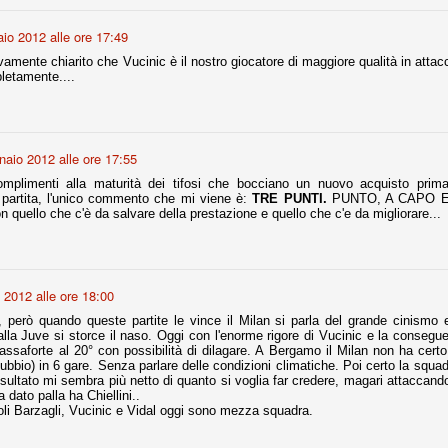
io 2012 alle ore 17:49
r quello che è: un allenamento in vista della stagione, una ghiotta
ivamente chiarito che Vucinic è il nostro giocatore di maggiore qualità in atta
tere preziosi minuti nelle gambe. E chi sabato era allo stadio a San
letamente....
e.
e A
e delle liste.
naio 2012 alle ore 17:55
complimenti alla maturità dei tifosi che bocciano un nuovo acquisto prim
partita, l'unico commento che mi viene è:
TRE PUNTI.
PUNTO, A CAPO E
n quello che c'è da salvare della prestazione e quello che c'e da migliorare...
nua di ammortamento + ingaggio lordo annuo. La somma della potenza
perare il 70 % del fatturato al netto delle plusvalenze (vedi regole del
 2012 alle ore 18:00
del fatturato 2014/15, che dovrebbe comunque essere intorno ai 320
o 2015/16, esercizio appena iniziato.
le, però quando queste partite le vince il Milan si parla del grande cinismo 
lla Juve si storce il naso. Oggi con l'enorme rigore di Vucinic e la consegu
cassaforte al 20° con possibilità di dilagare. A Bergamo il Milan non ha cert
dubbio) in 6 gare. Senza parlare delle condizioni climatiche. Poi certo la squa
mercato si valuta alla fine, a inizio settembre. Fermo restando che poi
sultato mi sembra più netto di quanto si voglia far credere, magari attaccando
glio, sono già arrivati Rugani, Dybala, Khedira, Mandzukic, Neto, Zaza.
 dato palla ha Chiellini..
ez, Ogbonna, forse Vidal. Il mercato i nostri dirigenti hanno dimostrato
oli Barzagli, Vucinic e Vidal oggi sono mezza squadra.
o fare meglio di noi tifosi.