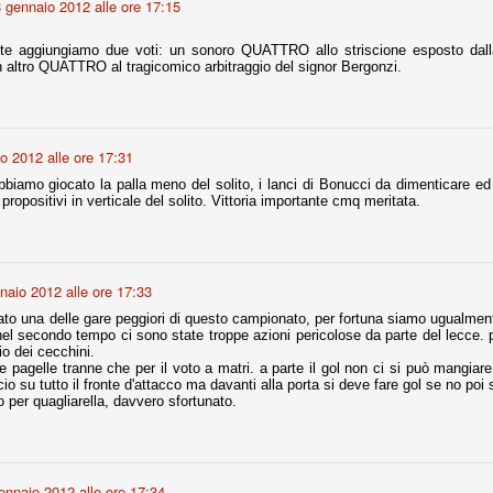
 gennaio 2012 alle ore 17:15
la polemica sviluppatasi in questi giorni, soprattutto fra tifosi
io che ognuno tiri l'acqua al suo mulino e difenda strenuamente il
 presenza o dell'assenza di prove. Ci interessa invece altro.
te aggiungiamo due voti: un sonoro QUATTRO allo striscione esposto dall
n altro QUATTRO al tragicomico arbitraggio del signor Bergonzi.
Teramo, l'ingiustizia sportiva
UG
17
Nei giorni scorsi abbiamo ricevuto alcuni messaggi di amici
teramani, che ci chiedevano spazio per la loro vicenda, al limite
ll'incredibile. Ce ne occupiamo volentieri.
o 2012 alle ore 17:31
biamo giocato la palla meno del solito, i lanci di Bonucci da dimenticare e
po le incongruenze emerse negli scorsi anni nello scandalo del
propositivi in verticale del solito. Vittoria importante cmq meritata.
alcioscommesse, con le assurde accuse a Pepe e Bonucci, e la
radossale situazione di Conte, oltre ai tanti altri tirati in ballo solo da
stimonianze di terze parti (senza riscontri oggettivi), ora si punta il dito
ntro il Teramo.
naio 2012 alle ore 17:33
ato una delle gare peggiori di questo campionato, per fortuna siamo ugualment
nel secondo tempo ci sono state troppe azioni pericolose da parte del lecce. p
ta
o dei cecchini.
 pagelle tranne che per il voto a matri. a parte il gol non ci si può mangiare
-Marotta ha conseguito il suo ottavo successo nelle 19 competizioni
cio su tutto il fronte d'attacco ma davanti alla porta si deve fare gol se no poi 
torie e tre secondi posti in 19 competizioni: risultati impressionanti, da
o per quagliarella, davvero sfortunato.
guida, negli ultimi 13 mesi, sono stati ottenuti (in 5 competizioni) 3
ennaio 2012 alle ore 17:34