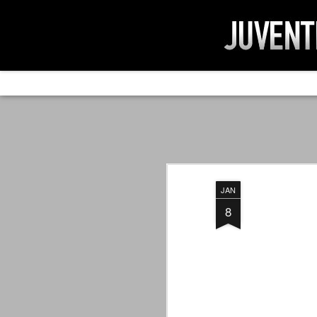
AD IMPOSSIBIL
SEP
19
Ad impossibilìa nemo tenetur. Per
significa che nessuno è tenuto a 
Ed infatti, per chi ricorda le convulse gi
JAN
davvero impresa impossibile quella di mod
erano abbattuti sulla Juventus.
8
PER UNA VERITÀ
SEP
STORICA
19
Cari amici, l'avventura che
abbiamo iniziato il 5 maggio 2007