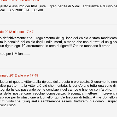
erato e assurdo dei tifosi juve....gran partita di Vidal...sofferenza e diluvio 
goal....3 punti!!BENE COSì!!!
fitte)
s - Lazio 2-0
percoppa italiana, diventando così la squadra più titolata in Italia in
io 2012 alle ore 17:47
 il Milan (a meno di classifiche e tabelle "galliane"), fermo a quota 6.
o definitivamente che il regolamento del giUoco del calcio è stato modificato..
e i bianconeri a trovare una certa unità dopo le prime deludenti
a la penalità del calcio dagli undici metri, a meno che non si tratti di un gioc
 un rigore ogni 10 atterramenti in area di rigore!!! Ora ne mancano 9 credo.
rso per il Milan.......
no, non è una barzelletta. O forse sì, fate voi, ma non fa ridere. Ci
, non è una storiaccia legata alla ex Jugoslavia. Dicevamo che ci sono
a età (29 anni), e sono fisicamente simili, entrambi grandi e grossi.
uropee, e tutti e due sono appena arrivati a giocare in Italia. Il
nnaio 2012 alle ore 17:49
i due anni questa vittoria alla ripresa della sosta è oro colato. Sicuramente no
ltre partite, ma la vittoria è più che meritata. E poi c'erano tutta una serie di
one
incognita fisica, passando per le condizioni del campo e finendo con l'arbitro.
a delle nostre care vecchie conoscenze, bisognava mettere in preventiv
licate finora sono le motivazioni del giudizio di Cassazione relativo a
spiace per lo striscione a Borriello, qui c'è bisogno di tutti... A me Borriell
vano scelto di farsi giudicare con il rito abbreviato.
 tutti visto che Quagliarella sembrerebbe essersi fratturato lo zigomo... Asp
 conclusioni
o, e quindi non le commenteremo, le considerazioni (di parte)
prese dalla maggior parte dei media (chissà perché...), come fossero