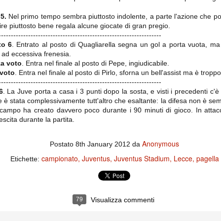
ce solo a 10 minuti dalla fine, dopo essere rimasta in 10 uomini.
.5.
Nel primo tempo sembra piuttosto indolente, a parte l'azione che port
ire piuttosto bene regala alcune giocate di gran pregio.
------------------------------------------------------------------
no regalato un'urna non facile alle italiane, specialmente alla Juventus,
to 6
. Entrato al posto di Quagliarella segna un gol a porta vuota, ma
 girone forse più avvincente:
i ad eccessiva frenesia.
 Shakhtar Donetsk (Ucr), Malmoe (Sve)
za voto
. Entra nel finale al posto di Pepe, ingiudicabile.
voto
. Entra nel finale al posto di Pirlo, sforna un bell'assist ma è trop
ter Utd (Ing), Cska Mosca (Rus), Wolfsburg (Ger).
------------------------------------------------------------------
 (Spa), Galatasaray (Tur), Astana (Kaz).
6
. La Juve porta a casa i 3 punti dopo la sosta, e visti i precedenti c'è
ne è stata complessivamente tutt'altro che esaltante: la difesa non è se
rocampo ha creato davvero poco durante i 90 minuti di gioco. In attac
scita durante la partita.
izzico di sfortuna. Partita sbagliata come impostazione, a cominciare
e con la gestione della stessa. Può succedere. Oggi anche Allegri ha
 lo abbia capito. Quindi, niente drammi e vediamo di imparare in
Anonymous
Postato
8th January 2012
da
passo falso, o c'è qualcosa di più?
campionato
Juventus
Juventus Stadium
Lecce
pagella
Etichette:
i
79
Visualizza commenti
ositivo della sentenza di primo grado del processo sportivo
mmesse.