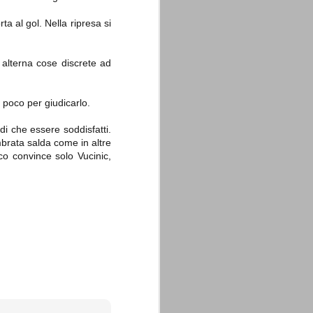
a al gol. Nella ripresa si
 alterna cose discrete ad
po poco per giudicarlo.
 di che essere soddisfatti.
mbrata salda come in altre
co convince solo Vucinic,