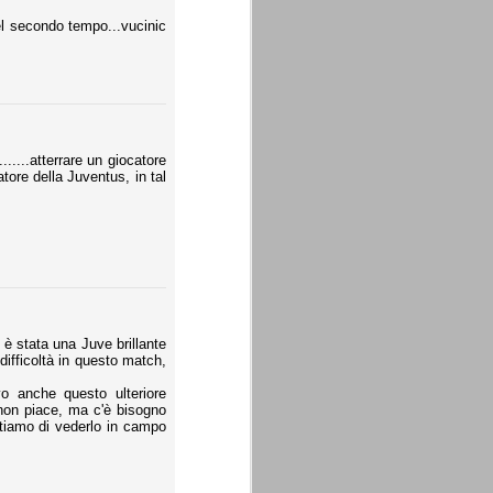
nel secondo tempo...vucinic
.....atterrare un giocatore
atore della Juventus, in tal
n è stata una Juve brillante
 difficoltà in questo match,
o anche questo ulteriore
o non piace, ma c'è bisogno
ettiamo di vederlo in campo