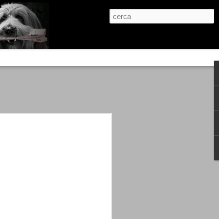
re, condanne scritte prima di ogni
, e chi provava a cantare fuori dal coro
 giustizialista innescato da una indagine
nso unico.
abbia e dalla passione, si ritrovò a
are quell’onda mediatica che ci stava