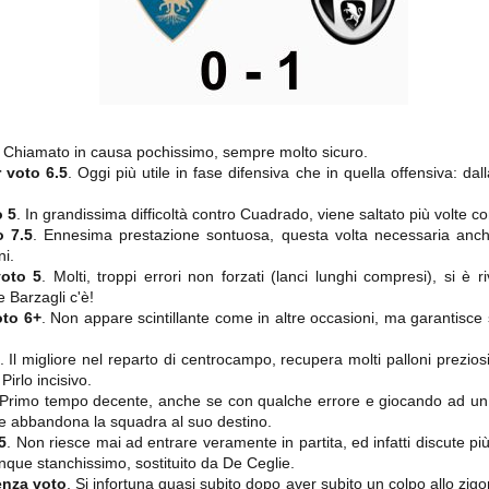
importantissimi punti per la
Nonostante il gol fortunoso del
qualificazione e mettendosi alle
Chievo, la sensazione netta è che
spalle le brutte prestazioni del
la matassa sia molto, molto lunga
campionato. Dopo un primo tempo
e difficile da sbrogliare.
di sofferenza gli uomini di Allegri
hanno saputo reagire al gol
fortunoso (e non molto regolare)
segnato dagli inglesi e a portare a
casa il bottino intero.
. Chiamato in causa pochissimo, sempre molto sicuro.
 voto 6.5
. Oggi più utile in fase difensiva che in quella offensiva: da
o 5
. In grandissima difficoltà contro Cuadrado, viene saltato più volte co
o 7.5
. Ennesima prestazione sontuosa, questa volta necessaria anc
i.
oto 5
. Molti, troppi errori non forzati (lanci lunghi compresi), si è r
 Barzagli c'è!
oto 6+
. Non appare scintillante come in altre occasioni, ma garantisc
. Il migliore nel reparto di centrocampo, recupera molti palloni prezio
 delle operazioni di calciomercato, oltre che sulle liste Uefa e serie A (e
abbiamo già pubblicato un pezzo dedicato pochi giorni fa. Ricordiamo che
Pirlo incisivo.
) dei 12 giocatori usciti nella sessione di calciomercato sono italiani, e
 Primo tempo decente, anche se con qualche errore e giocando ad un 
i giocatori arrivati.
 e abbandona la squadra al suo destino.
5
. Non riesce mai ad entrare veramente in partita, ed infatti discute p
nque stanchissimo, sostituito da De Ceglie.
osta all'Olimpico. Una squadra che per i primi 75 minuti non ha
enza voto
. Si infortuna quasi subito dopo aver subito un colpo allo zigo