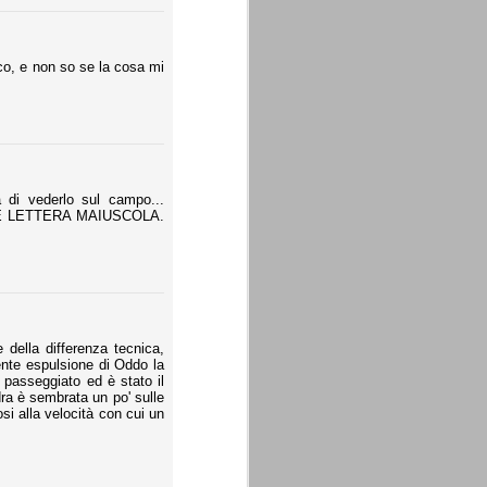
cco, e non so se la cosa mi
a di vederlo sul campo...
 LETTERA MAIUSCOLA.
e della differenza tecnica,
ente espulsione di Oddo la
o passeggiato ed è stato il
dra è sembrata un po' sulle
si alla velocità con cui un