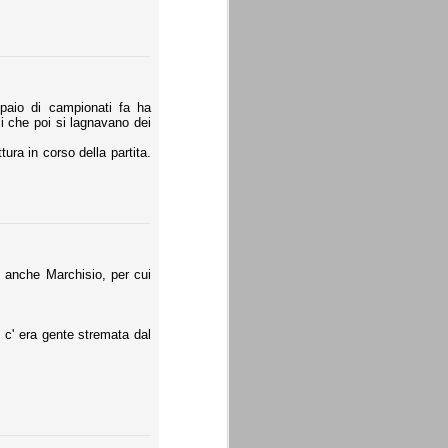
 paio di campionati fa ha
i che poi si lagnavano dei
ura in corso della partita.
o anche Marchisio, per cui
, c' era gente stremata dal