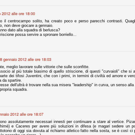
nni uno fra i maggiori talenti del calcio italiano della sua generazione,
 2012 alle ore 18:00
 bravo nell'anticipo, bravo in marcatura, bravo nello scegliere il tempo
no, bravo nell'avanzare palla al piede, bravo nei colpi di testa. Bravo.
 il centrocampo solito, ha creato poco e perso parecchi contrasti. Quagl
to, non deve giocare a gennaio.
anno dato alla squadra di berlusca?
riscione possa servire a spronare borriello...
 della Juventus era fare mercato e farlo subito, anche al fine di
tenze annunciate di Tevez e Pirlo, svecchiando al contempo una rosa
'acquisto di Rugani, Dybala e Zaza, il gentleman agreement con il
eyra sono tutte mosse che puntano a ringiovanire la rosa affidandosi a
8 gennaio 2012 alle ore 18:03
, meglio lavorare sulle vittorie che sulle sconfitte.
ocio al più totale biasimo di quello striscione, di questi "curvaioli" che si ar
arte dei tifosi Juventini, che con i primi, in termini di civiltà ed amore e ver
sa per la Juventus l'epoca degli accordi di compartecipazione
 da spartire.
 la data finale, data nella quale quella forma contrattuale (con
eresse dell'ultrà è trovare nella sua misera "leadership" in curva, un senso alla
di accordo) dovrà scomparire dal calcio italiano.
propria squadra.
i gli accordi di compartecipazione ancora in essere.
re del Sassuolo, così come Berardi (ora al 100%). Se uno dei due
nnaio 2012 alle ore 18:07
deremo atto di quanto costerà. Di certo, quei due giocatori, insieme a
ono assolutamente necessari innesti per continuare a stare al vertice. Pizarro
eso parecchio. Non sul piano sportivo, ma su quello finanziario. E non
ahimè) e Caceres per avere più soluzioni in difesa (e magari sedere un p
ppe Marotta del quale una parte della tifoseria juventina sembra non
totono di oggi sia dovuta al richiamo atletico fatto nella sosta, se è così ci
o.