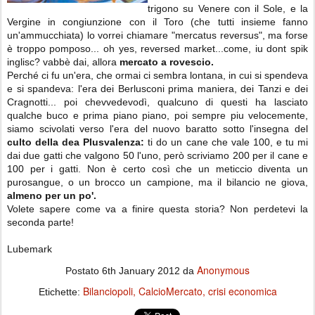
trigono su Venere con il Sole, e la
Vergine in congiunzione con il Toro (che tutti insieme fanno
un'ammucchiata) lo vorrei chiamare "mercatus reversus", ma forse
è troppo pomposo... oh yes, reversed market...come, iu dont spik
inglisc? vabbè dai, allora
mercato a rovescio.
Perché ci fu un'era, che ormai ci sembra lontana, in cui si spendeva
e si spandeva: l'era dei Berlusconi prima maniera, dei Tanzi e dei
Cragnotti... poi chevvedevodì, qualcuno di questi ha lasciato
qualche buco e prima piano piano, poi sempre piu velocemente,
siamo scivolati verso l'era del nuovo baratto sotto l'insegna del
culto della dea Plusvalenza:
ti do un cane che vale 100, e tu mi
dai due gatti che valgono 50 l'uno, però scriviamo 200 per il cane e
100 per i gatti. Non è certo così che un meticcio diventa un
purosangue, o un brocco un campione, ma il bilancio ne giova,
almeno per un po'.
Volete sapere come va a finire questa storia? Non perdetevi la
seconda parte!
Lubemark
Anonymous
Postato
6th January 2012
da
Bilanciopoli
CalcioMercato
crisi economica
Etichette: