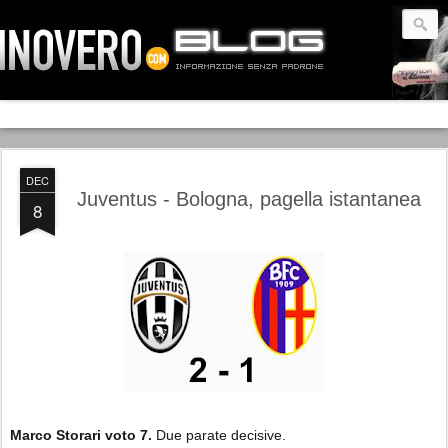
DEC
Juventus - Bologna, pagella istantanea
8
Marco Storari
voto 7.
Due parate decisive.