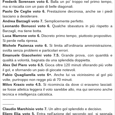
Frederik Sorensen
voto 6.
Balla un po' troppo nel primo tempo,
ma si riscatta con un paio di belle diagonali.
Paolo De Ceglie
voto 6.
Prestazione decorosa, anche se i piedi
lasciano a desiderare.
Andrea Barzagli
voto 7.
Semplicemente perfetto.
Leonardo Bonucci
voto 6.
Qualche sbavatura in più rispetto a
Barzagli, ma tiene botta.
Luca Marrone
voto 6.
Discreto primo tempo, piuttosto propositivo.
Si perde nella ripresa.
Michele Pazienza
voto 6.
Si limita all'ordinaria amministrazione,
svolta senza problemi e particolari errori.
Emanuele Giaccherini
voto 7.5.
Grande prova, con quantità e
qualità a volontà, bagnata da una splendida doppietta.
Alex Del Piero
voto 6.5.
Gioca oltre 120 minuti sfiorando più volte
il gol, e sfornando un paio di giocate notevoli.
Fabio Quagliarella
voto 6+.
Anche lui va vicinissimo al gol più
volte, purtroppo non regge più di 70 minuti.
Milos Krasic
voto 4.5.
Si ricomincia da dove ci eravamo lasciati:
se fosse atletica leggera il voto sarebbe alto, ma qui servono anche
tecnica e intelligenza calcistica.
-------------------------------------------------------------------------------------
---------
Claudio Marchisio voto 7.
Un altro gol splendido e decisivo.
Eljero Elia voto 5.
Entra nell'azione del secondo gol, si segnala