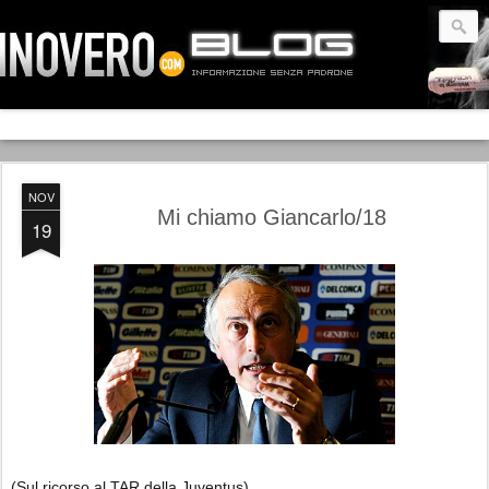
NOV
Mi chiamo Giancarlo/18
19
(Sul ricorso al TAR della Juventus)