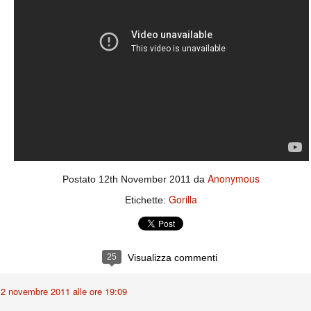
importantissimi punti per la
Nonostante il gol fortunoso del
qualificazione e mettendosi alle
Chievo, la sensazione netta è che
spalle le brutte prestazioni del
la matassa sia molto, molto lunga
campionato. Dopo un primo tempo
e difficile da sbrogliare.
di sofferenza gli uomini di Allegri
hanno saputo reagire al gol
fortunoso (e non molto regolare)
segnato dagli inglesi e a portare a
casa il bottino intero.
Anonymous
Postato
12th November 2011
da
Gorilla
Etichette:
 delle operazioni di calciomercato, oltre che sulle liste Uefa e serie A (e
abbiamo già pubblicato un pezzo dedicato pochi giorni fa. Ricordiamo che
) dei 12 giocatori usciti nella sessione di calciomercato sono italiani, e
25
Visualizza commenti
i giocatori arrivati.
12 novembre 2011 alle ore 19:09
osta all'Olimpico. Una squadra che per i primi 75 minuti non ha