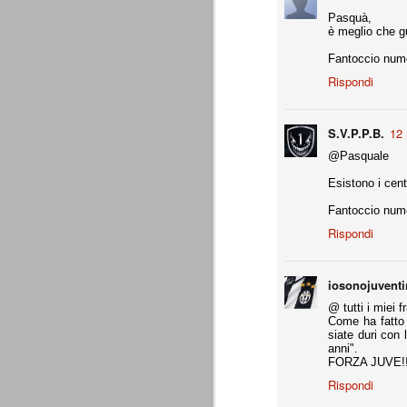
A noi francamente interessa assai poco del
Pasquà,
ascolani e tifosi teramani. E' perfino ovv
è meglio che gu
proprio campanile, anche a dispetto della
Fantoccio nume
Rispondi
A
de
S.V.P.P.B.
12 
Do
@Pasquale
c
pa
Esistono i cent
te
co
Fantoccio nume
Rispondi
iosonojuvent
La Juventus di Agnelli-Marot
AUG
8
La Juventus della gestione Agnelli
@ tutti i miei fr
disputate in questi 5 anni. Otto vit
Come ha fatto 
ricordare. In particolare con Allegri alla 
siate duri con 
successi e 2 secondi posti.
anni".
FORZA JUVE!!
all. Delneri 2010-11
Rispondi
- serie A: 7° posto