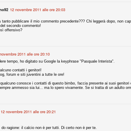
ino92
12 novembre 2011 alle ore 20:03
fitte)
a tanto pubblicare il mio commento precedente??? Chi leggerà dopo, non capir
i del secondo commento!
s - Lazio 2-0
sì offensivo?
percoppa italiana, diventando così la squadra più titolata in Italia in
 il Milan (a meno di classifiche e tabelle "galliane"), fermo a quota 6.
e i bianconeri a trovare una certa unità dopo le prime deludenti
novembre 2011 alle ore 20:10
dere tempo, ho digitato su Google la keyphrase "Pasquale Interista".
no, non è una barzelletta. O forse sì, fate voi, ma non fa ridere. Ci
alcuno contatti i genitori!
, non è una storiaccia legata alla ex Jugoslavia. Dicevamo che ci sono
log, forum e siti juventini a tutte le ore!
a età (29 anni), e sono fisicamente simili, entrambi grandi e grossi.
uropee, e tutti e due sono appena arrivati a giocare in Italia. Il
 qualcuno conosce i contatti di questo bimbo, faccia presente ai suoi genitori
empre ammesso sia lui... ma lo spero vivamente. Se si tratta di un adulto orm
one
licate finora sono le motivazioni del giudizio di Cassazione relativo a
vano scelto di farsi giudicare con il rito abbreviato.
12 novembre 2011 alle ore 20:21
o, e quindi non le commenteremo, le considerazioni (di parte)
prese dalla maggior parte dei media (chissà perché...), come fossero
 do ragione: il calcio non è per tutti. Di certo non è per te.