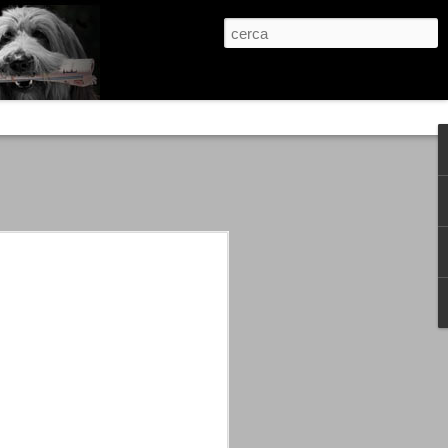
re, condanne scritte prima di ogni
, e chi provava a cantare fuori dal coro
 giustizialista innescato da una indagine
nso unico.
abbia e dalla passione, si ritrovò a
are quell’onda mediatica che ci stava