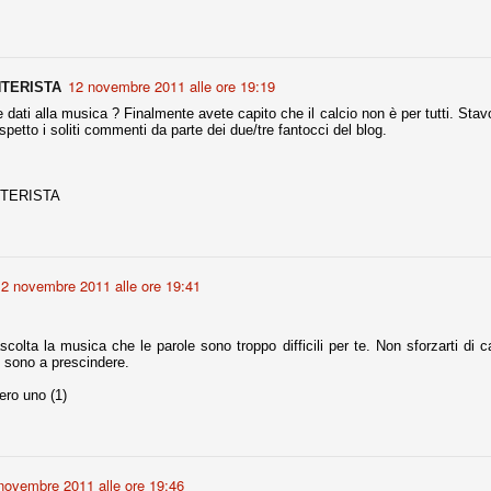
ce solo a 10 minuti dalla fine, dopo essere rimasta in 10 uomini.
12 novembre 2011 alle ore 19:19
no regalato un'urna non facile alle italiane, specialmente alla Juventus,
NTERISTA
 girone forse più avvincente:
 dati alla musica ? Finalmente avete capito che il calcio non è per tutti. Stavol
petto i soliti commenti da parte dei due/tre fantocci del blog.
 Shakhtar Donetsk (Ucr), Malmoe (Sve)
ter Utd (Ing), Cska Mosca (Rus), Wolfsburg (Ger).
TERISTA
 (Spa), Galatasaray (Tur), Astana (Kaz).
izzico di sfortuna. Partita sbagliata come impostazione, a cominciare
12 novembre 2011 alle ore 19:41
e con la gestione della stessa. Può succedere. Oggi anche Allegri ha
 lo abbia capito. Quindi, niente drammi e vediamo di imparare in
passo falso, o c'è qualcosa di più?
colta la musica che le parole sono troppo difficili per te. Non sforzarti di ca
 sono a prescindere.
ro uno (1)
i
ositivo della sentenza di primo grado del processo sportivo
mmesse.
novembre 2011 alle ore 19:46