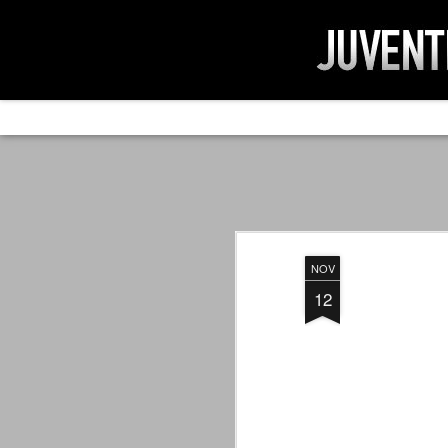
AD IMPOSSIBIL
SEP
19
Ad impossibilìa nemo tenetur. Per
significa che nessuno è tenuto a 
Ed infatti, per chi ricorda le convulse gi
NOV
davvero impresa impossibile quella di mod
erano abbattuti sulla Juventus.
12
PER UNA VERITÀ
SEP
STORICA
19
Cari amici, l'avventura che
abbiamo iniziato il 5 maggio 2007