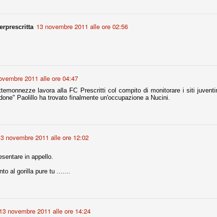
13 novembre 2011 alle ore 02:56
erprescritta
Comproprietà - Capitolo finale
UN
18
Finita un'altra stagione di trionfi, è tempo ora per la Juve di
mettersi tutto alle spalle e di organizzare il mercato per la
rossima stagione.
e anni fa il calcio italiano ha deciso di adeguarsi al resto d’Europa e
 estinguere definitivamente la pratica delle comproprietà. Per
ovembre 2011 alle ore 04:47
evolare le società, la FIGC aveva dato inizialmente un anno di tempo,
temonnezze lavora alla FC Prescritti col compito di monitorare i siti juventin
lvo poi decidere di concedere una proroga fino a giugno 2015.
one" Paolillo ha trovato finalmente un'occupazione a Nucini.
13 novembre 2011 alle ore 12:02
rdinaria
mo orgogliosi di un gruppo (società, dirigenti, staff tecnico, squadra)
sentare in appello.
spacciato. Una squadra che ha saputo cambiare guida tecnica, staff,
li di gioco, interpreti, mentalità in campo... riproponendosi sempre e
o al gorilla pure tu .......
2014/15:
 ai rigori).
13 novembre 2011 alle ore 14:24