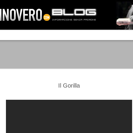
IA NEMO TENETUR
Mass-media feroci, sentimento popola
processo. Una vera e propria mattanza
veniva travolto, annichilito dal furore
 chi conosce il latino, questa frase
che, fin dai primi attimi, sembrò a se
fare imprese impossibili.
Un gruppo di persone, spronato dalla r
ornate dell’estate 2006, sembrava
lavorare sul web per cercare di argin
ificare il corso degli eventi che si
condannando irreversibilmente.
Il Gorilla
Manchester City -
Juventus - Chievo 1-1
SEP
SEP
Juventus 1-2
15
12
La Juventus esce con un
misero punto dallo Juventus
La Juventus trionfa a
Stadium, accentuando una crisi
Manchester conquistandosi tre
che sembra non avere fine.