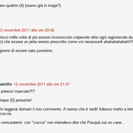
o quattro (4) (siamo già in troppi?)
r quello che è: un allenamento in vista della stagione, una ghiotta
tere preziosi minuti nelle gambe. E chi sabato era allo stadio a San
e.
12 novembre 2011 alle ore 20:42
e A
isco mille volte di più essere riconosciuto colpevole oltre ogni ragionevole 
) che essere un pirla onesto prescritto come voi nerassurdi ahahahahahah!!!!
e delle liste.
giorno di essere nato juventino
nua di ammortamento + ingaggio lordo annuo. La somma della potenza
perare il 70 % del fatturato al netto delle plusvalenze (vedi regole del
12 novembre 2011 alle ore 21:07
amillo
del fatturato 2014/15, che dovrebbe comunque essere intorno ai 320
 potessi mancare?!?
o 2015/16, esercizio appena iniziato.
inque (5) presente!
lo leggerai domani il mio commento. A nanna che è tardi! Adesso metto a letto 
mercato si valuta alla fine, a inizio settembre. Fermo restando che poi
 cuccia.
glio, sono già arrivati Rugani, Dybala, Khedira, Mandzukic, Neto, Zaza.
ez, Ogbonna, forse Vidal. Il mercato i nostri dirigenti hanno dimostrato
censuratemi: con "cuccia" non intendevo dire che Pasquà sia un cane...
o fare meglio di noi tifosi.