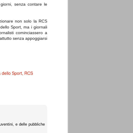
giorni, senza contare le
enzionare non solo la RCS
dello Sport, ma i giornali
ornalisti cominciassero a
attutto senza appoggiarsi
 dello Sport
RCS
ventini, e delle pubbliche