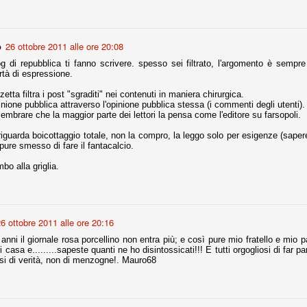
la polemica sviluppatasi in questi giorni, soprattutto fra tifosi
io che ognuno tiri l'acqua al suo mulino e difenda strenuamente il
 presenza o dell'assenza di prove. Ci interessa invece altro.
26 ottobre 2011 alle ore 20:08
o
Teramo, l'ingiustizia sportiva
UG
g di repubblica ti fanno scrivere. spesso sei filtrato, l'argomento è semp
rtà di espressione.
17
Nei giorni scorsi abbiamo ricevuto alcuni messaggi di amici
teramani, che ci chiedevano spazio per la loro vicenda, al limite
zzetta filtra i post "sgraditi" nei contenuti in maniera chirurgica.
ll'incredibile. Ce ne occupiamo volentieri.
inione pubblica attraverso l'opinione pubblica stessa (i commenti degli utenti).
brare che la maggior parte dei lettori la pensa come l'editore su farsopoli.
po le incongruenze emerse negli scorsi anni nello scandalo del
alcioscommesse, con le assurde accuse a Pepe e Bonucci, e la
riguarda boicottaggio totale, non la compro, la leggo solo per esigenze (saper
radossale situazione di Conte, oltre ai tanti altri tirati in ballo solo da
 pure smesso di fare il fantacalcio.
stimonianze di terze parti (senza riscontri oggettivi), ora si punta il dito
ntro il Teramo.
bo alla griglia.
ta
6 ottobre 2011 alle ore 20:16
-Marotta ha conseguito il suo ottavo successo nelle 19 competizioni
nni il giornale rosa porcellino non entra più; e così pure mio fratello e mio pa
torie e tre secondi posti in 19 competizioni: risultati impressionanti, da
di casa e.........sapeste quanti ne ho disintossicati!!! E tutti orgogliosi di far par
guida, negli ultimi 13 mesi, sono stati ottenuti (in 5 competizioni) 3
osi di verità, non di menzogne!. Mauro68