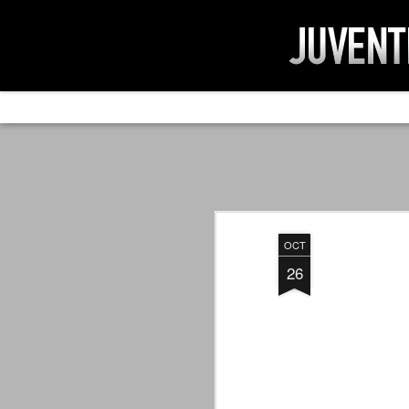
AD IMPOSSIBIL
SEP
19
Ad impossibilìa nemo tenetur. Per
significa che nessuno è tenuto a 
Ed infatti, per chi ricorda le convulse gi
OCT
davvero impresa impossibile quella di mod
erano abbattuti sulla Juventus.
26
PER UNA VERITÀ
SEP
STORICA
19
Cari amici, l'avventura che
abbiamo iniziato il 5 maggio 2007