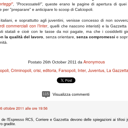
ce solo a 10 minuti dalla fine, dopo essere rimasta in 10 uomini.
rteggi"
,
"Processateli!"
, queste erano le pagine di apertura di quei 
e per "preparare" e anticipare lo scoop di Calciopoli.
italiani, e soprattutto agli juventini, venisse concesso di non sovv
no regalato un'urna non facile alle italiane, specialmente alla Juventus,
di commerciali con l'Inter
, quelli che nascono interisti) e la Gazzetta 
 girone forse più avvincente:
uti statali e cioè con le tasse da noi pagate, ma che i cosiddetti gi
 Shakhtar Donetsk (Ucr), Malmoe (Sve)
n la qualità del lavoro
, senza orientare,
senza compromessi
e sopr
nità.
ter Utd (Ing), Cska Mosca (Rus), Wolfsburg (Ger).
 (Spa), Galatasaray (Tur), Astana (Kaz).
Anonymous
Postato
26th October 2011
da
opoli
Criminopoli
crisi
editoria
Farsopoli
Inter
Juventus
La Gazzetta
izzico di sfortuna. Partita sbagliata come impostazione, a cominciare
e con la gestione della stessa. Può succedere. Oggi anche Allegri ha
 lo abbia capito. Quindi, niente drammi e vediamo di imparare in
passo falso, o c'è qualcosa di più?
115
Visualizza commenti
6 ottobre 2011 alle ore 19:56
i
ositivo della sentenza di primo grado del processo sportivo
de l'Espresso RCS, Corriere e Gazzetta devono delle spiegazioni ai tifosi ju
mmesse.
o gradite.