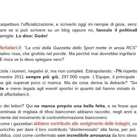
importantissimi punti per la
Nonostante il gol fortunoso del
qualificazione e mettendosi alle
Chievo, la sensazione netta è che
spalle le brutte prestazioni del
la matassa sia molto, molto lunga
campionato. Dopo un primo tempo
e difficile da sbrogliare.
di sofferenza gli uomini di Allegri
hanno saputo reagire al gol
pettavo l'ufficializzazione, e scriverlo oggi mi riempie di gioia, se
fortunoso (e non molto regolare)
are se si può scrivere su un blog oppure no,
fanculo il political
segnato dagli inglesi e a portare a
 famiglie.
Lo dico: Godo!
casa il bottino intero.
ritaliani.it:
"La crisi della Gazzetta dello Sport mette in ansia RCS"
ino rosa, che grufola nel porcile. Ma perché mai dovrebbe ingrifarsi u
? E mica ve lo devo spiegare vero?
ciola i numeri, negativi sì, ma non completi. Estrapolando:
-7%
rispett
emestre 2011
sempre più giù
, 297.000 copie. L'Equipe, il principal
i ha già superati poco ci manca. Ma da cosa deriva la debacle?
"Svo
nte
e meno legata agli eventi sportivi in quanto tali hanno minato lo z
 affaritaliani.it.
 delle operazioni di calciomercato, oltre che sulle liste Uefa e serie A (e
 dei lettori? Qui
ne manca proprio una bella fetta
, e se fosse qu
abbiamo già pubblicato un pezzo dedicato pochi giorni fa. Ricordiamo che
) dei 12 giocatori usciti nella sessione di calciomercato sono italiani, e
entinaia di migliaia di tifosi bianconeri abbiano raccolto, negli anni 
i giocatori arrivati.
veniente dal movimento di controinformazione bianconero.
abbiano contribuito allo svolgimento delle indagini
o come i gazzettari
, c
ricchio per dare il loro contributo "disinteressato" alla farsa, per poi 
osta all'Olimpico. Una squadra che per i primi 75 minuti non ha
ubblica, così come confermato
con incredibile arroganza
da loro stessi