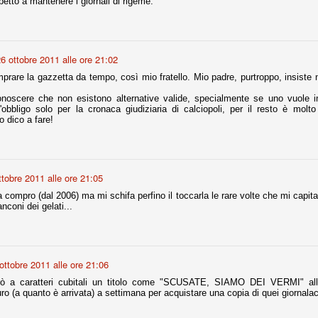
spetto a mantenere i giornali di rigeme.
r quello che è: un allenamento in vista della stagione, una ghiotta
tere preziosi minuti nelle gambe. E chi sabato era allo stadio a San
6 ottobre 2011 alle ore 21:02
e.
rare la gazzetta da tempo, così mio fratello. Mio padre, purtroppo, insiste 
e A
noscere che non esistono alternative valide, specialmente se uno vuole inf
e delle liste.
'obbligo solo per la cronaca giudiziaria di calciopoli, per il resto è molto 
o dico a fare!
nua di ammortamento + ingaggio lordo annuo. La somma della potenza
ttobre 2011 alle ore 21:05
perare il 70 % del fatturato al netto delle plusvalenze (vedi regole del
 compro (dal 2006) ma mi schifa perfino il toccarla le rare volte che mi capita a
anconi dei gelati...
del fatturato 2014/15, che dovrebbe comunque essere intorno ai 320
o 2015/16, esercizio appena iniziato.
ottobre 2011 alle ore 21:06
mercato si valuta alla fine, a inizio settembre. Fermo restando che poi
glio, sono già arrivati Rugani, Dybala, Khedira, Mandzukic, Neto, Zaza.
ò a caratteri cubitali un titolo come "SCUSATE, SIAMO DEI VERMI" allor
ez, Ogbonna, forse Vidal. Il mercato i nostri dirigenti hanno dimostrato
o (a quanto è arrivata) a settimana per acquistare una copia di quei giornalac
o fare meglio di noi tifosi.