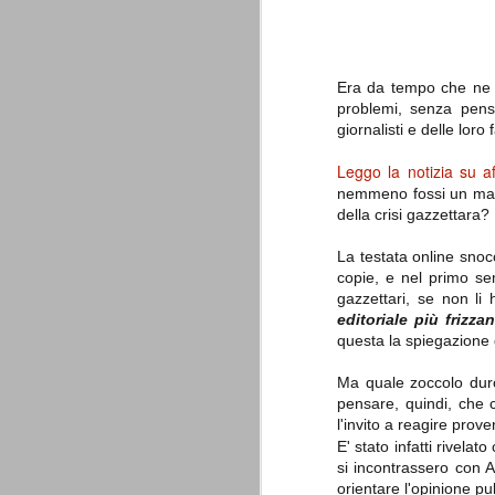
è finita.
Quando abbiamo messo on line
questo sito la nostra squadra del
cuore stava vivendo il suo periodo
più buio, annichilita nel suo
Era da tempo che ne as
prestigio e guidata in modo da non
problemi, senza pens
dare molte speranze di un futuro
giornalisti e delle loro
migliore.
Leggo la notizia su affa
nemmeno fossi un maial
della crisi gazzettara
La testata online snoc
copie, e nel primo s
gazzettari, se non l
editoriale più frizza
questa la spiegazione di
La Juve meno italiana
SEP
8
Sulle implicazioni anche finanziarie
Ma quale zoccolo duro
relativi criteri di compilazione), 
7 (alcuni dei quali utilizzati poco o nulla
pensare, quindi, che c
che sono italiani invece solo 2 dei 10 nuov
l'invito a reagire pro
E' stato infatti rivelat
Roma - Juventus 2-1
AUG
si incontrassero con Au
30
La Juventus rimedia una sonora bat
orientare l'opinione p