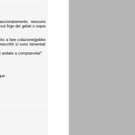
ppassionatamente, nessuno
ul frigo dei gelati o sopra
lito a fare colazione(gobbo
rescrritti si sono lamentati
dri andate a comprarvela!"
que :