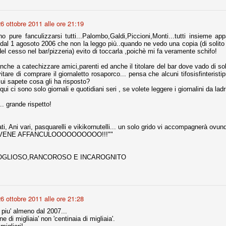
nni uno fra i maggiori talenti del calcio italiano della sua generazione,
6 ottobre 2011 alle ore 21:19
 bravo nell'anticipo, bravo in marcatura, bravo nello scegliere il tempo
no, bravo nell'avanzare palla al piede, bravo nei colpi di testa. Bravo.
 pure fanculizzarsi tutti...Palombo,Galdi,Piccioni,Monti...tutti insieme a
 dal 1 agosoto 2006 che non la leggo più..quando ne vedo una copia (di solito s
del cesso nel bar/pizzeria) evito di toccarla ,poichè mi fa veramente schifo!
 della Juventus era fare mercato e farlo subito, anche al fine di
nche a catechizzare amici,parenti ed anche il titolare del bar dove vado di so
tenze annunciate di Tevez e Pirlo, svecchiando al contempo una rosa
itare di comprare il giornaletto rosaporco... pensa che alcuni tifosisfinteristip
'acquisto di Rugani, Dybala e Zaza, il gentleman agreement con il
 lui sapete cosa gli ha risposto?
eyra sono tutte mosse che puntano a ringiovanire la rosa affidandosi a
ui ci sono solo giornali e quotidiani seri , se volete leggere i giornalini da la
.. grande rispetto!
ati, Ani vari, pasquarelli e vikikornutelli... un solo grido vi accompagnerà ovun
sa per la Juventus l'epoca degli accordi di compartecipazione
EVENE AFFANCULOOOOOOOOOO!!!""
 la data finale, data nella quale quella forma contrattuale (con
di accordo) dovrà scomparire dal calcio italiano.
GLIOSO,RANCOROSO E INCAROGNITO
i gli accordi di compartecipazione ancora in essere.
re del Sassuolo, così come Berardi (ora al 100%). Se uno dei due
deremo atto di quanto costerà. Di certo, quei due giocatori, insieme a
6 ottobre 2011 alle ore 21:28
eso parecchio. Non sul piano sportivo, ma su quello finanziario. E non
 piu' almeno dal 2007...
ppe Marotta del quale una parte della tifoseria juventina sembra non
e di migliaia' non 'centinaia di migliaia'.
o.