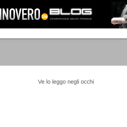
IA NEMO TENETUR
Mass-media feroci, sentimento popola
processo. Una vera e propria mattanza
veniva travolto, annichilito dal furore
 chi conosce il latino, questa frase
che, fin dai primi attimi, sembrò a se
fare imprese impossibili.
Un gruppo di persone, spronato dalla r
ornate dell’estate 2006, sembrava
lavorare sul web per cercare di argin
ificare il corso degli eventi che si
condannando irreversibilmente.
Ve lo leggo negli occhi
Manchester City -
Juventus - Chievo 1-1
SEP
SEP
Juventus 1-2
15
12
La Juventus esce con un
misero punto dallo Juventus
La Juventus trionfa a
Stadium, accentuando una crisi
Manchester conquistandosi tre
che sembra non avere fine.