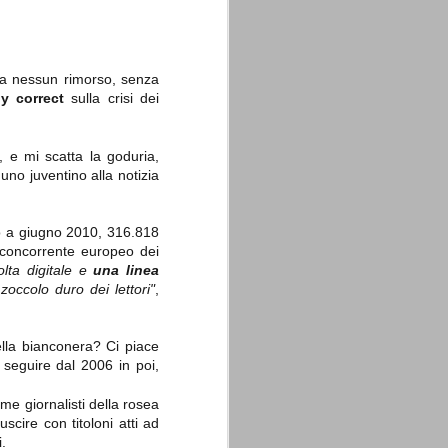
nza nessun rimorso, senza
ly correct
sulla crisi dei
La sentenza di
SEP
, e mi scatta la goduria,
Cassazione su Moggi
11
no juventino alla notizia
Dal sito della Corte di
Cassazione:
"In Italia la Corte Suprema di
o a giugno 2010, 316.818
Cassazione è al vertice della
e concorrente europeo dei
giurisdizione ordinaria; tra le
lta digitale e
una linea
principali funzioni che le sono
attribuite dalla legge fondamentale
occolo duro dei lettori"
,
sull'ordinamento giudiziario del 30
gennaio 1941 n. 12 (art. 65) vi è
quella di assicurare "l'esatta
ella bianconera? Ci piace
osservanza e l'uniforme
interpretazione della legge, l'unità
a seguire dal 2006 in poi,
del diritto oggettivo nazionale, il
rispetto dei limiti delle diverse
ome giornalisti della rosea
giurisdizioni".
uscire con titoloni atti ad
.