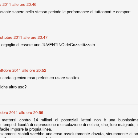
e 2011 alle ore 20:46
ssante sapere nello stesso periodo le performance di tuttosport e corsport
fitte)
s - Lazio 2-0
percoppa italiana, diventando così la squadra più titolata in Italia in
ottobre 2011 alle ore 20:47
 il Milan (a meno di classifiche e tabelle "galliane"), fermo a quota 6.
n orgoglio di essere uno JUVENTINO deGazzettizzato.
e i bianconeri a trovare una certa unità dopo le prime deludenti
ottobre 2011 alle ore 20:52
no, non è una barzelletta. O forse sì, fate voi, ma non fa ridere. Ci
la carta igienica rosa preferisco usare scottex...
, non è una storiaccia legata alla ex Jugoslavia. Dicevamo che ci sono
a età (29 anni), e sono fisicamente simili, entrambi grandi e grossi.
alche altro uso?
uropee, e tutti e due sono appena arrivati a giocare in Italia. Il
one
licate finora sono le motivazioni del giudizio di Cassazione relativo a
tobre 2011 alle ore 20:56
vano scelto di farsi giudicare con il rito abbreviato.
mettersi contro 14 milioni di potenziali lettori non è una buonissima
 tempi di libertà di espressione e circolazione di notizie, che, loro malgrado, 
o, e quindi non le commenteremo, le considerazioni (di parte)
facile imporre la propria linea.
prese dalla maggior parte dei media (chissà perché...), come fossero
nanziamenti statali sarebbe una cosa assolutamente dovuta, sicuramente ci so