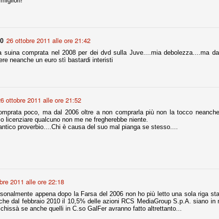
migliori!
Comproprietà - Capitolo finale
UN
26 ottobre 2011 alle ore 21:42
18
Finita un'altra stagione di trionfi, è tempo ora per la Juve di
90
mettersi tutto alle spalle e di organizzare il mercato per la
a suina comprata nel 2008 per dei dvd sulla Juve....mia debolezza....ma da
rossima stagione.
e neanche un euro stì bastardi interisti
e anni fa il calcio italiano ha deciso di adeguarsi al resto d’Europa e
 estinguere definitivamente la pratica delle comproprietà. Per
evolare le società, la FIGC aveva dato inizialmente un anno di tempo,
lvo poi decidere di concedere una proroga fino a giugno 2015.
6 ottobre 2011 alle ore 21:52
omprata poco, ma dal 2006 oltre a non comprarla più non la tocco neanche
e o licenziare qualcuno non me ne fregherebbe niente.
ntico proverbio....Chi è causa del suo mal pianga se stesso....
rdinaria
mo orgogliosi di un gruppo (società, dirigenti, staff tecnico, squadra)
spacciato. Una squadra che ha saputo cambiare guida tecnica, staff,
li di gioco, interpreti, mentalità in campo... riproponendosi sempre e
bre 2011 alle ore 22:18
2014/15:
sonalmente appena dopo la Farsa del 2006 non ho più letto una sola riga st
che dal febbraio 2010 il 10,5% delle azioni RCS MediaGroup S.p.A. siano in 
 ai rigori).
chissà se anche quelli in C.so GalFer avranno fatto altrettanto...