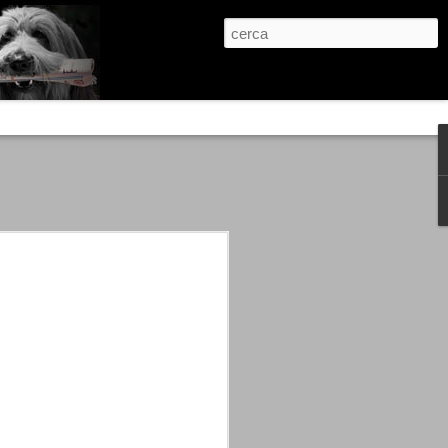
re, condanne scritte prima di ogni
, e chi provava a cantare fuori dal coro
 giustizialista innescato da una indagine
nso unico.
abbia e dalla passione, si ritrovò a
are quell’onda mediatica che ci stava