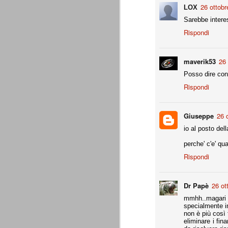
26 ottobr
LOX
- coppa Italia: elim. quarti finale
Sarebbe intere
- Europa League: elim. gironi (senza scon
Rispondi
all.
Supercoppa italiana: Juventu
AUG
8
La Juventus vince la sua settima Su
maverik53
26 
questa competizione. Staccato anche
Posso dire co
Una prova di forza che aiuta indubbiament
Rispondi
amichevoli estive.
Un bosniaco e un croato
AUG
Giuseppe
26 
7
Ci sono un bosniaco e un croato... 
io al posto del
sono un bosniaco e un croato... no
un bosniaco e un croato... Hanno la stess
perche' c'e' qu
Giocavano entrambi in squadre importanti e
bosniaco è considerato un top player.
Rispondi
Motivazioni senza motivazi
JUL
29
Precisiamo che ad essere state pubb
Dr Papè
26 ot
Giraudo e agli altri imputati che ave
mmhh..magari 
specialmente in
Precisiamo inoltre che non ci interessan
non è più così 
dell'avvocato Catalanotti, prontamente ri
eliminare i fi
oro colato.