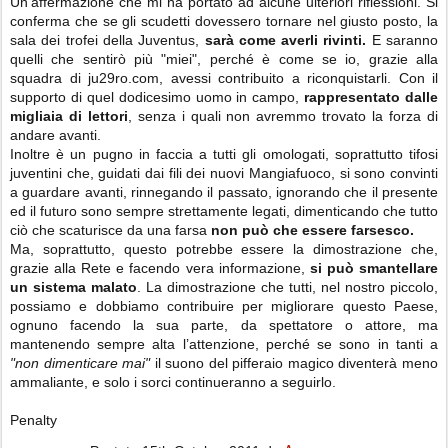
Un'affermazione che mi ha portato ad alcune ulteriori riflessioni. Si
conferma che se gli scudetti dovessero tornare nel giusto posto, la
sala dei trofei della Juventus,
sarà come averli rivinti.
E saranno
quelli che sentirò più "miei", perché è come se io, grazie alla
squadra di ju29ro.com, avessi contribuito a riconquistarli. Con il
supporto di quel dodicesimo uomo in campo,
rappresentato dalle
migliaia di lettori
, senza i quali non avremmo trovato la forza di
andare avanti.
Inoltre è un pugno in faccia a tutti gli omologati, soprattutto tifosi
juventini che, guidati dai fili dei nuovi Mangiafuoco, si sono convinti
a guardare avanti, rinnegando il passato, ignorando che il presente
ed il futuro sono sempre strettamente legati, dimenticando che tutto
ciò che scaturisce da una farsa
non può che essere farsesco.
Ma, soprattutto, questo potrebbe essere la dimostrazione che,
grazie alla Rete e facendo vera informazione,
si può smantellare
un sistema malato
. La dimostrazione che tutti, nel nostro piccolo,
possiamo e dobbiamo contribuire per migliorare questo Paese,
ognuno facendo la sua parte, da spettatore o attore, ma
mantenendo sempre alta l’attenzione, perché se sono in tanti a
"non dimenticare mai"
il suono del pifferaio magico diventerà meno
ammaliante, e solo i sorci continueranno a seguirlo.
Penalty