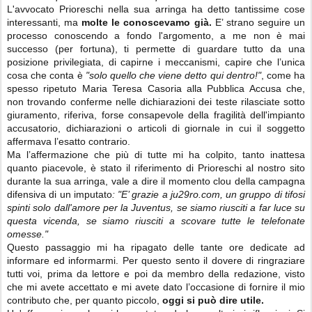
L'avvocato Prioreschi nella sua arringa ha detto tantissime cose
interessanti, ma
molte le conoscevamo già.
E’ strano seguire un
processo conoscendo a fondo l'argomento, a me non è mai
successo (per fortuna), ti permette di guardare tutto da una
posizione privilegiata, di capirne i meccanismi, capire che l’unica
cosa che conta è
"solo quello che viene detto qui dentro!"
, come ha
spesso ripetuto Maria Teresa Casoria alla Pubblica Accusa che,
non trovando conferme nelle dichiarazioni dei teste rilasciate sotto
giuramento, riferiva, forse consapevole della fragilità dell'impianto
accusatorio, dichiarazioni o articoli di giornale in cui il soggetto
affermava l’esatto contrario.
Ma l’affermazione che più di tutte mi ha colpito, tanto inattesa
quanto piacevole, è stato il riferimento di Prioreschi al nostro sito
durante la sua arringa, vale a dire il momento clou della campagna
difensiva di un imputato
: "E’ grazie a ju29ro.com, un gruppo di tifosi
spinti solo dall'amore per la Juventus, se siamo riusciti a far luce su
questa vicenda, se siamo riusciti a scovare tutte le telefonate
omesse."
Questo passaggio mi ha ripagato delle tante ore dedicate ad
informare ed informarmi. Per questo sento il dovere di ringraziare
tutti voi, prima da lettore e poi da membro della redazione, visto
che mi avete accettato e mi avete dato l’occasione di fornire il mio
contributo che, per quanto piccolo,
oggi si può dire utile.