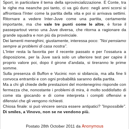
Sport, in particolare il tema della sprovincializzazione. E Conte, tra
le righe ma neanche poi tanto, ci va giù duro: negli anni scorsi si
affrontava l'Inter come la partita della vita e poi si arrivava settimi.
Ritornare a vedere Inter-Juve come una partita, certamente
importante, ma che
vale tre punti come le altre
, è forse il
passepartout verso una Juve diversa, che ritorna a ragionare da
grande squadra e non più da provinciale.
Dei lamenti meneghini, giustamente, interessa poco:
"Noi pensiamo
sempre ai problemi di casa nostra"
.
L'Inter resta la favorita per il recente passato e per l'ossatura a
disposizione, per la Juve sarà solo un ulteriore test per capire il
proprio valore poi, dopo il girone d'andata, si tireranno le prime
somme.
Sulla presenza di Buffon e Vucinic non si sbilancia, ma alla fine li
convoca entrambi e con ogni probabilità saranno della partita.
Ma a chi gli chiede delle prestazioni del montenegrino risponde con
fermezza che, nonostante i problemi di mira, è molto soddisfatto di
come sta giocando e di come interpreta i compiti offensivi e
difensivi che gli vengono richiesti.
Chiosa finale: si può vincere senza essere antipatici?
"Impossibile"
.
Di smiles, a Vinovo, non se ne vendono più.
Anonymous
Postato
28th October 2011
da