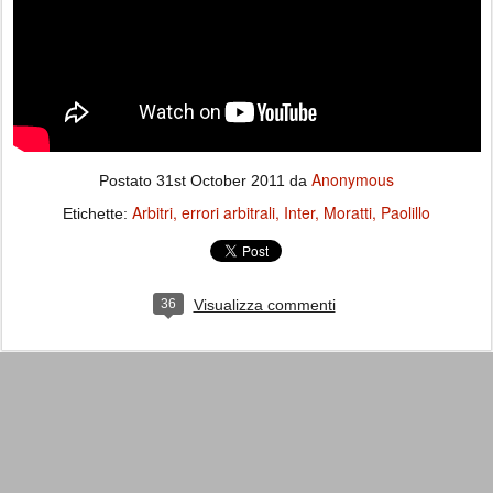
Anonymous
Postato
31st October 2011
da
Arbitri
errori arbitrali
Inter
Moratti
Paolillo
Etichette:
36
Visualizza commenti