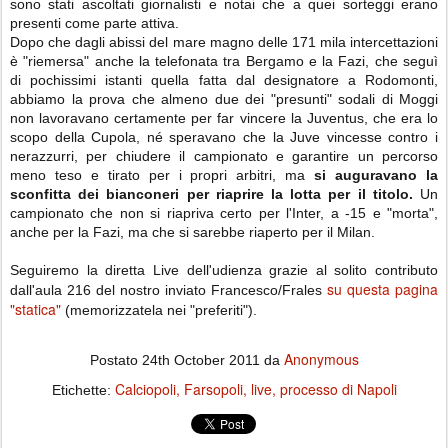
sono stati ascoltati giornalisti e notai che a quei sorteggi erano
presenti come parte attiva.
Dopo che dagli abissi del mare magno delle 171 mila intercettazioni
è "riemersa" anche la telefonata tra Bergamo e la Fazi, che seguì
di pochissimi istanti quella fatta dal designatore a Rodomonti,
abbiamo la prova che almeno due dei "presunti" sodali di Moggi
non lavoravano certamente per far vincere la Juventus, che era lo
scopo della Cupola, né speravano che la Juve vincesse contro i
nerazzurri, per chiudere il campionato e garantire un percorso
meno teso e tirato per i propri arbitri, ma
si auguravano la
sconfitta dei bianconeri per riaprire la lotta per il titolo.
Un
campionato che non si riapriva certo per l'Inter, a -15 e "morta",
anche per la Fazi, ma che si sarebbe riaperto per il Milan.
Seguiremo la diretta Live dell'udienza grazie al solito contributo
su questa pagina
dall'aula 216 del nostro inviato Francesco/Frales
"statica"
(memorizzatela nei "preferiti").
Anonymous
Postato
24th October 2011
da
Calciopoli
Farsopoli
live
processo di Napoli
Etichette: