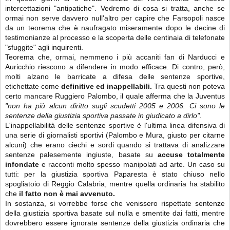
intercettazioni "antipatiche". Vedremo di cosa si tratta, anche se
ormai non serve davvero null'altro per capire che Farsopoli nasce
da un teorema che è naufragato miseramente dopo le decine di
testimonianze al processo e la scoperta delle centinaia di telefonate
"sfuggite" agli inquirenti.
Teorema che, ormai, nemmeno i più accaniti fan di Narducci e
Auricchio riescono a difendere in modo efficace. Di contro, però,
molti alzano le barricate a difesa delle sentenze sportive,
etichettate come
definitive ed inappellabili.
Tra questi non poteva
certo mancare Ruggiero Palombo, il quale afferma che la Juventus
"non ha più alcun diritto sugli scudetti 2005 e 2006. Ci sono le
sentenze della giustizia sportiva passate in giudicato a dirlo".
L'inappellabilità delle sentenze sportive è l'ultima linea difensiva di
una serie di giornalisti sportivi (Palombo e Mura, giusto per citarne
alcuni) che erano ciechi e sordi quando si trattava di analizzare
sentenze palesemente ingiuste, basate su
accuse totalmente
infondate
e racconti molto spesso manipolati ad arte. Un caso su
tutti: per la giustizia sportiva Paparesta è stato chiuso nello
spogliatoio di Reggio Calabria, mentre quella ordinaria ha stabilito
che
il fatto non è mai avvenuto.
In sostanza, si vorrebbe forse che venissero rispettate sentenze
della giustizia sportiva basate sul nulla e smentite dai fatti, mentre
dovrebbero essere ignorate sentenze della giustizia ordinaria che