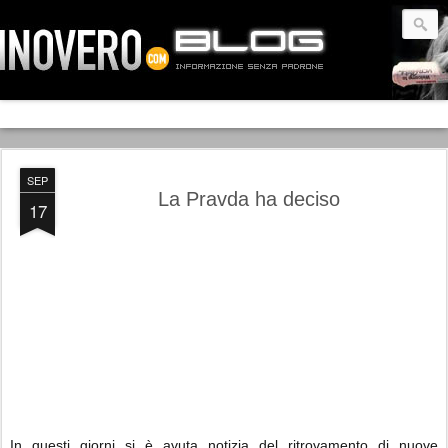
SEP
La Pravda ha deciso
17
In questi giorni si è avuta notizia del ritrovamento di nuove