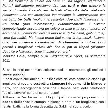
"... Ma torniamo al colore dei baffi: chi ha ragione, Narducci o
Penta? Italicamente possiamo dire che
tutti e due dicono la
verità.
Quando i carabinieri dedicati all'ascolto delle telefonate
ritenevano una conversazione interessante la «marcavano» con
dei baffi:
tre baffi
(molto interessante),
due baffi
(interessante),
un baffo
(non interessante). Automaticamente il sistema
computerizzato assegnava un colore ai baffi e al loro numero, ed
ecco che sul computer diventavano rossi (i tre baffi), gialli (i due),
verdi (un baffo). Ma i conti erano fatti senza la burocrazia italiana,
che non fornisce i carabinieri di stampanti a colori.
Ecco
perché i brogliacci arrivati alla fine ai pm di Napoli (all'epoca
Beatrice e Narducci) sono in bianco e nero."
Maurizio Galdi, sempre sulla Gazzetta dello Sport, 14 settembre
2011
Si sa, la crisi economica colpisce tutti, e soprattutto gli enti ed i
servizi pubblici.
E così capita che anche in un'inchiesta delicata come Calciopoli gli
inquirenti si vedano costretti a
stampare i documenti in bianco e
nero
, non accorgendosi così che i famosi baffi delle telefonate
"dolci e severe" sono di colore rosso!
Tuttavia, in "esclusiva" sul blog di ju29ro.com vi proponiamo
lo
scoop dell'anno
: la stampa in bianco e nero di un brogliaccio con i
relativi baffi, nella forma descritta da Galdi nel suo articolo.