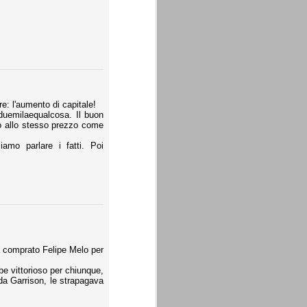
e: l'aumento di capitale!
duemilaequalcosa. Il buon
elo allo stesso prezzo come
amo parlare i fatti. Poi
a comprato Felipe Melo per
be vittorioso per chiunque,
da Garrison, le strapagava