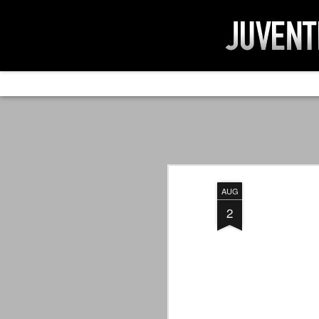
AD IMPOSSIBIL
SEP
19
Ad impossibilìa nemo tenetur. Per
significa che nessuno è tenuto a 
Ed infatti, per chi ricorda le convulse gi
AUG
davvero impresa impossibile quella di mod
erano abbattuti sulla Juventus.
2
PER UNA VERITÀ
SEP
STORICA
19
Cari amici, l'avventura che
abbiamo iniziato il 5 maggio 2007