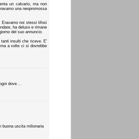
senta un calvario, ma non
o eravamo una neopromossa
 Eravamo noi stessi tifosi
sfondare, ha deluso e rimane
giorno del suo annuncio.
anti insulti che riceve. E'
 ma a volte ci si dovrebbe
ogni dove....
 buona uscita milionaria