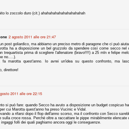
nni uno fra i maggiori talenti del calcio italiano della sua generazione,
ito lo zoccolo duro (cit.) ahahahahahahahahahahah
 bravo nell'anticipo, bravo in marcatura, bravo nello scegliere il tempo
no, bravo nell'avanzare palla al piede, bravo nei colpi di testa. Bravo.
mone
2 agosto 2011 alle ore 21:47
 della Juventus era fare mercato e farlo subito, anche al fine di
tenze annunciate di Tevez e Pirlo, svecchiando al contempo una rosa
un post goliardico, ma abbiamo un preciso metro di paragone che ci può aiutar
'acquisto di Rugani, Dybala e Zaza, il gentleman agreement con il
rotta ha a disposizione un bel gruzzolo da spendere così come secco nel 
eyra sono tutte mosse che puntano a ringiovanire la rosa affidandosi a
n trequartista prima di scegliere l'allenatore (bravo!!!!) a 25 mln e felipe m
e no.....).
fa marotta quest'anno. Io avrei un'idea su questo confronto, ma lasci
, direttore!
sa per la Juventus l'epoca degli accordi di compartecipazione
 la data finale, data nella quale quella forma contrattuale (con
di accordo) dovrà scomparire dal calcio italiano.
i gli accordi di compartecipazione ancora in essere.
gosto 2011 alle ore 22:15
onto si può fare: quando Secco ha avuto a disposizione un budget cospicuo h
re del Sassuolo, così come Berardi (ora al 100%). Se uno dei due
 per cui Marotta quest'anno ha preso Vucinic e Vidal.
deremo atto di quanto costerà. Di certo, quei due giocatori, insieme a
vando a rifarsi dopo il flop dell'anno scorso, ma il confronto con Secco sareb
eso parecchio. Non sul piano sportivo, ma su quello finanziario. E non
 sulla croce rossa. Perchè oltre a raccattare le pippe mirabilmente elencate 
ppe Marotta del quale una parte della tifoseria juventina sembra non
i ingaggi folli dei quali paghiamo ancora oggi le conseguenze.
o.