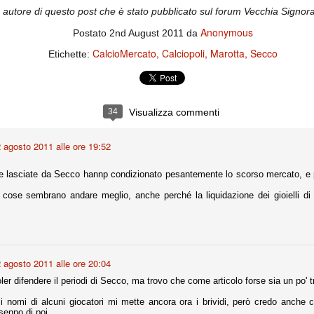
ce solo a 10 minuti dalla fine, dopo essere rimasta in 10 uomini.
autore di questo post che è stato pubblicato sul forum Vecchia Signora
Anonymous
Postato
2nd August 2011
da
CalcioMercato
Calciopoli
Marotta
Secco
Etichette:
no regalato un'urna non facile alle italiane, specialmente alla Juventus,
 girone forse più avvincente:
 Shakhtar Donetsk (Ucr), Malmoe (Sve)
ter Utd (Ing), Cska Mosca (Rus), Wolfsburg (Ger).
34
Visualizza commenti
 (Spa), Galatasaray (Tur), Astana (Kaz).
 agosto 2011 alle ore 19:52
izzico di sfortuna. Partita sbagliata come impostazione, a cominciare
ede lasciate da Secco hannp condizionato pesantemente lo scorso mercato, e 
e con la gestione della stessa. Può succedere. Oggi anche Allegri ha
 lo abbia capito. Quindi, niente drammi e vediamo di imparare in
 cose sembrano andare meglio, anche perché la liquidazione dei gioielli 
passo falso, o c'è qualcosa di più?
 agosto 2011 alle ore 20:04
i
er difendere il periodi di Secco, ma trovo che come articolo forse sia un po' t
ositivo della sentenza di primo grado del processo sportivo
 i nomi di alcuni giocatori mi mette ancora ora i brividi, però credo anche 
mmesse.
 senno di poi.