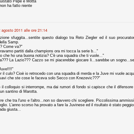
uistato Pepe e Motta
non ha fatto niente
fitte)
s - Lazio 2-0
 agosto 2011 alle ore 21:14
percoppa italiana, diventando così la squadra più titolata in Italia in
tazione sfuggita...sentite questo dialogo tra Reto Ziegler ed il suo procura
 il Milan (a meno di classifiche e tabelle "galliane"), fermo a quota 6.
della Samp.
o? Come va?"
e i bianconeri a trovare una certa unità dopo le prime deludenti
ravamo partiti dalla champions ora mi tocca la serie b..."
ico che ho una buona notizia? C'è una squadra che ti vuole..."
na??? La Lazio??? Cazzo se mi piacerebbe giocare li...sarebbe un sogno...se
Juve!!!!"
no, non è una barzelletta. O forse sì, fate voi, ma non fa ridere. Ci
er il culo? Cioè io retrocedo con una squadra di merda e la Juve mi vuole acqu
, non è una storiaccia legata alla ex Jugoslavia. Dicevamo che ci sono
avi che ste cose le faceva solo Secco con Knezevic???"
a età (29 anni), e sono fisicamente simili, entrambi grandi e grossi.
uropee, e tutti e due sono appena arrivati a giocare in Italia. Il
il colloquio si interrompe, ma dai rumori di fondo si capisce che il difensor
un santino di Marotta.
ire che tra l'uno e l'altro...non so davvero chi scegliere. Piccolissima ammi
one
lio. L'anno scorso ha provato a fare la Juvinese ed il risultato è stato peggio
licate finora sono le motivazioni del giudizio di Cassazione relativo a
ada giusta...
vano scelto di farsi giudicare con il rito abbreviato.
o, e quindi non le commenteremo, le considerazioni (di parte)
prese dalla maggior parte dei media (chissà perché...), come fossero