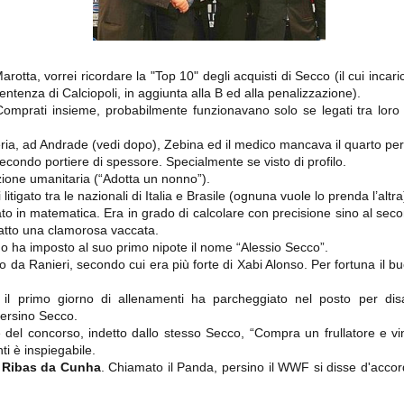
importantissimi punti per la
Nonostante il gol fortunoso del
qualificazione e mettendosi alle
Chievo, la sensazione netta è che
spalle le brutte prestazioni del
la matassa sia molto, molto lunga
campionato. Dopo un primo tempo
e difficile da sbrogliare.
di sofferenza gli uomini di Allegri
hanno saputo reagire al gol
arotta, vorrei ricordare la "Top 10" degli acquisti di Secco (il cui inca
fortunoso (e non molto regolare)
ntenza di Calciopoli, in aggiunta alla B ed alla penalizzazione).
segnato dagli inglesi e a portare a
casa il bottino intero.
omprati insieme, probabilmente funzionavano solo se legati tra loro
ria, ad Andrade (vedi dopo), Zebina ed il medico mancava il quarto per 
condo portiere di spessore. Specialmente se visto di profilo.
ione umanitaria (“Adotta un nonno”).
litigato tra le nazionali di Italia e Brasile (ognuna vuole lo prenda l’altra
o in matematica. Era in grado di calcolare con precisione sino al se
fatto una clamorosa vaccata.
o ha imposto al suo primo nipote il nome “Alessio Secco”.
o da Ranieri, secondo cui era più forte di Xabi Alonso. Per fortuna il buo
l primo giorno di allenamenti ha parcheggiato nel posto per disa
 delle operazioni di calciomercato, oltre che sulle liste Uefa e serie A (e
abbiamo già pubblicato un pezzo dedicato pochi giorni fa. Ricordiamo che
persino Secco.
) dei 12 giocatori usciti nella sessione di calciomercato sono italiani, e
 del concorso, indetto dallo stesso Secco, “Compra un frullatore e v
i giocatori arrivati.
ti è inspiegabile.
 Ribas da Cunha
. Chiamato il Panda, persino il WWF si disse d'accor
osta all'Olimpico. Una squadra che per i primi 75 minuti non ha