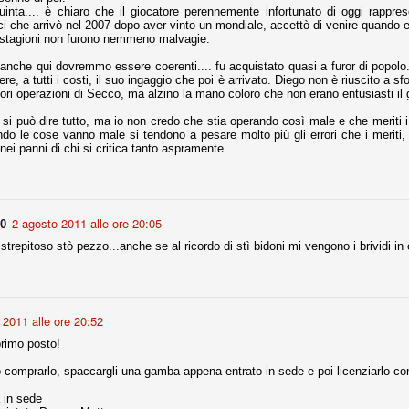
inta.... è chiaro che il giocatore perennemente infortunato di oggi rappre
la polemica sviluppatasi in questi giorni, soprattutto fra tifosi
i che arrivò nel 2007 dopo aver vinto un mondiale, accettò di venire quand
io che ognuno tiri l'acqua al suo mulino e difenda strenuamente il
 stagioni non furono nemmeno malvagie.
 presenza o dell'assenza di prove. Ci interessa invece altro.
 anche qui dovremmo essere coerenti.... fu acquistato quasi a furor di popolo.
Teramo, l'ingiustizia sportiva
ere, a tutti i costi, il suo ingaggio che poi è arrivato. Diego non è riuscito a 
UG
ori operazioni di Secco, ma alzino la mano coloro che non erano entusiasti il 
17
Nei giorni scorsi abbiamo ricevuto alcuni messaggi di amici
teramani, che ci chiedevano spazio per la loro vicenda, al limite
si può dire tutto, ma io non credo che stia operando così male e che meriti i t
ll'incredibile. Ce ne occupiamo volentieri.
do le cose vanno male si tendono a pesare molto più gli errori che i meriti,
ei panni di chi si critica tanto aspramente.
po le incongruenze emerse negli scorsi anni nello scandalo del
alcioscommesse, con le assurde accuse a Pepe e Bonucci, e la
radossale situazione di Conte, oltre ai tanti altri tirati in ballo solo da
stimonianze di terze parti (senza riscontri oggettivi), ora si punta il dito
ntro il Teramo.
2 agosto 2011 alle ore 20:05
90
repitoso stò pezzo...anche se al ricordo di stì bidoni mi vengono i brividi in 
ta
-Marotta ha conseguito il suo ottavo successo nelle 19 competizioni
 2011 alle ore 20:52
torie e tre secondi posti in 19 competizioni: risultati impressionanti, da
guida, negli ultimi 13 mesi, sono stati ottenuti (in 5 competizioni) 3
rimo posto!
 comprarlo, spaccargli una gamba appena entrato in sede e poi licenziarlo con
 in sede