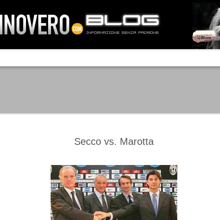
IA NEMO TENETUR
Mass-media feroci, sentimento popola
processo. Una vera e propria mattanza
veniva travolto, annichilito dal furore
 chi conosce il latino, questa frase
che, fin dai primi attimi, sembrò a se
fare imprese impossibili.
Un gruppo di persone, spronato dalla r
ornate dell’estate 2006, sembrava
lavorare sul web per cercare di argin
ificare il corso degli eventi che si
condannando irreversibilmente.
Secco vs. Marotta
Manchester City -
Juventus - Chievo 1-1
SEP
SEP
Juventus 1-2
15
12
La Juventus esce con un
misero punto dallo Juventus
La Juventus trionfa a
Stadium, accentuando una crisi
Manchester conquistandosi tre
che sembra non avere fine.