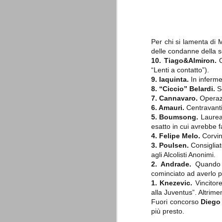
è finita.
Quando abbiamo messo on line
questo sito la nostra squadra del
cuore stava vivendo il suo periodo
più buio, annichilita nel suo
Per chi si lamenta di M
prestigio e guidata in modo da non
delle condanne della se
dare molte speranze di un futuro
migliore.
10. Tiago&Almiron.
C
“Lenti a contatto”).
9. Iaquinta.
In inferme
8. “Ciccio” Belardi.
Se
7. Cannavaro.
Operaz
6. Amauri.
Centravanti 
5. Boumsong.
Laureat
esatto in cui avrebbe 
4. Felipe Melo.
Corvin
3. Poulsen.
Consigliat
La Juve meno italiana
SEP
agli Alcolisti Anonimi.
8
2. Andrade.
Quando i
Sulle implicazioni anche finanziarie
relativi criteri di compilazione), 
cominciato ad averlo 
7 (alcuni dei quali utilizzati poco o nulla
1. Knezevic.
Vincitore
che sono italiani invece solo 2 dei 10 nuov
alla Juventus”. Altrimen
Fuori concorso
Diego
Roma - Juventus 2-1
AUG
più presto.
30
La Juventus rimedia una sonora bat