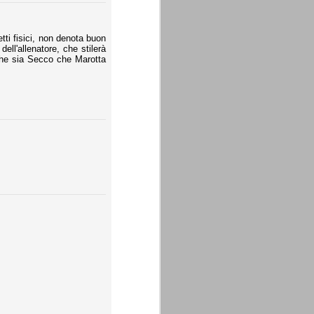
tti fisici, non denota buon
ll'allenatore, che stilerà
 che sia Secco che Marotta