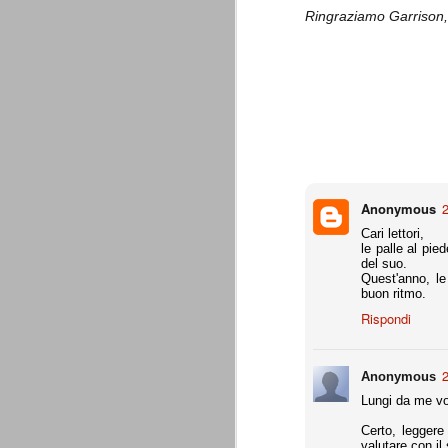
combinato un granché, ritrova la lu
Ringraziamo Garrison, 
Champions League 2015/16
AUG
28
I sorteggi di giovedì 27 Agosto han
che, a detta di tutti, è capitata nel
Gruppo A: Psg (Fra), Real Madrid (Spa),
Gruppo B: Psv Eindhoven (Ola), Manches
Gruppo C: Benfica (Por), Atletico Madrid
Anonymous
2
Juventus - Udinese 0-1
AUG
Cari lettori,
23
Sconfitta meritata, anche con un p
le palle al pi
dalle scelte iniziali per continuar
del suo.
sbagliato davvero molto. Siamo certi che
Quest'anno, le
fretta. Che ne pensate voi? Un semplice 
buon ritmo.
Rispondi
Nel frattempo, le nostre pagelle:
Buffon s.v.
2
Anonymous
La legge è disuguale per tutt
AUG
Lungi da me vol
20
È di oggi la pubblicazione del disp
Certo, leggere
sull'ennesimo ramo del calciosco
valutare con il