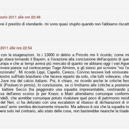
osto 2011 alle ore 22:48
Comproprietà - Capitolo finale
UN
18
Finita un'altra stagione di trionfi, è tempo ora per la Juve di
ei il prestito di stendardo. mi sono quasi stupito quando non l'abbiamo riscat
mettersi tutto alle spalle e di organizzare il mercato per la
rossima stagione.
e anni fa il calcio italiano ha deciso di adeguarsi al resto d’Europa e
 estinguere definitivamente la pratica delle comproprietà. Per
2011 alle ore 22:54
evolare le società, la FIGC aveva dato inizialmente un anno di tempo,
lvo poi decidere di concedere una proroga fino a giugno 2015.
con le esagerazioni. Io i 13000 in delirio a Pinzolo me li ricordo; come mi
 stava tornando il Bayern, e l'ovazione alla conclusione dell'acquisto di que
europa e che ai tempi aveva più mercato di quanto ne abbiano oggi i vari Ague
scrivere poesie sul centrocampo Tiago Almiron, e gli stessi poi scrivere "noi
nzionato". Mi ricordo Lippi, Capello, Cerezo, Corvino tessere lodi smisura
iostro sull'italo brasiliano che faceva reparto da solo, che tutti volevano, che
Juve ma del calcio italiano. Poi, è chiaro, mi ricordo anche le critiche fero
rdinaria
nti (Poulsen in primis). In conclusione, se ci limitiamo alle critiche a posteri
mo orgogliosi di un gruppo (società, dirigenti, staff tecnico, squadra)
di battere Secco (ha peggiorato una squadra impresentabile, cestinando p
spacciato. Una squadra che ha saputo cambiare guida tecnica, staff,
va dell'anno scorso (e per Krasic e Matri attendiamo comunque conferme)
li di gioco, interpreti, mentalità in campo... riproponendosi sempre e
andelli, che avrebbe comunque potuto rivalutare quel poco di patrimonio resi
 del Neri, ci ha deliziato con una escalation al ribasso di dichiarazioni di in
uest' anno sembra decisamente rinsavito. Ma adesso è ora che la squadra torni
2014/15:
era solo nel contrario, allo stato delle cose, non basterebbe neanche la triade
 ai rigori).