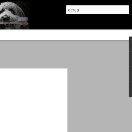
re, condanne scritte prima di ogni
, e chi provava a cantare fuori dal coro
 giustizialista innescato da una indagine
nso unico.
abbia e dalla passione, si ritrovò a
are quell’onda mediatica che ci stava