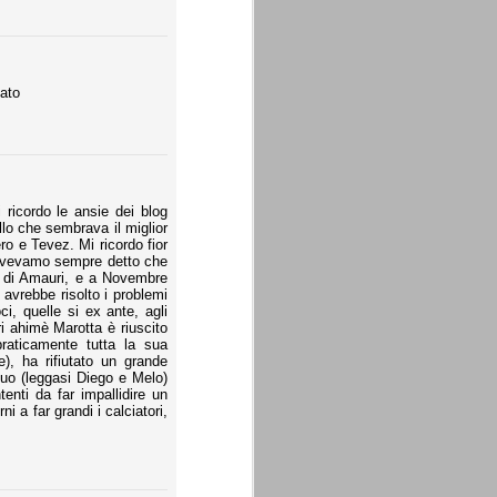
tato
 ricordo le ansie dei blog
llo che sembrava il miglior
ro e Tevez. Mi ricordo fior
 l'avevamo sempre detto che
te di Amauri, e a Novembre
 avrebbe risolto i problemi
ci, quelle si ex ante, agli
ori ahimè Marotta è riuscito
raticamente tutta la sua
, ha rifiutato un grande
duo (leggasi Diego e Melo)
tenti da far impallidire un
 a far grandi i calciatori,