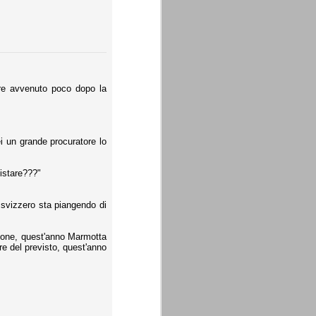
tore avvenuto poco dopo la
i un grande procuratore lo
istare???"
e svizzero sta piangendo di
ssione, quest'anno Marmotta
re del previsto, quest'anno