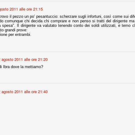
gosto 2011 alle ore 21:15
r quello che è: un allenamento in vista della stagione, una ghiotta
ovo il pezzo un po' pesantuccio: scherzare sugli infortuni, così come sui dife
tere preziosi minuti nelle gambe. E chi sabato era allo stadio a San
do comunque chi decida chi comprare e non penso si tratti del dirigente ma de
e.
la spesa". Il dirigente va valutato tenendo conto dei soldi utilizzati, e temo
to grandi prove:
ione per entrambi.
e A
e delle liste.
 agosto 2011 alle ore 21:20
di Ibra dove la mettiamo?
nua di ammortamento + ingaggio lordo annuo. La somma della potenza
perare il 70 % del fatturato al netto delle plusvalenze (vedi regole del
del fatturato 2014/15, che dovrebbe comunque essere intorno ai 320
 agosto 2011 alle ore 21:40
o 2015/16, esercizio appena iniziato.
mercato si valuta alla fine, a inizio settembre. Fermo restando che poi
glio, sono già arrivati Rugani, Dybala, Khedira, Mandzukic, Neto, Zaza.
ez, Ogbonna, forse Vidal. Il mercato i nostri dirigenti hanno dimostrato
o fare meglio di noi tifosi.