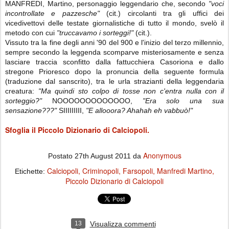
MANFREDI, Martino, personaggio leggendario che, secondo
"voci
incontrollate e pazzesche"
(cit.) circolanti tra gli uffici dei
vicedivettovi delle testate giornalistiche di tutto il mondo, svelò il
metodo con cui
"truccavamo i sorteggi!"
(cit.).
Vissuto tra la fine degli anni '90 del 900 e l'inizio del terzo millennio,
sempre secondo la leggenda scomparve misteriosamente e senza
lasciare traccia sconfitto dalla fattucchiera Casoriona e dallo
stregone Prioresco dopo la pronuncia della seguente formula
(traduzione dal sanscrito), tra le urla strazianti della leggendaria
creatura:
"Ma quindi sto colpo di tosse non c'entra nulla con il
sorteggio?"
NOOOOOOOOOOOOO,
"Era solo una sua
sensazione???"
SIIIIIIIII,
"E allooora? Ahahah eh vabbuò!"
Sfoglia il Piccolo Dizionario di Calciopoli.
Anonymous
Postato
27th August 2011
da
Calciopoli
Criminopoli
Farsopoli
Manfredi Martino
Etichette:
Piccolo Dizionario di Calciopoli
13
Visualizza commenti