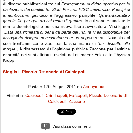
di diverse pubblicazioni tra cui
Prolegomeni al diritto sportivo per la
risoluzione dei conflitti tra Stati
,
Per una FIGC universale
,
Principi di
funambolismo giuridico
e l'aggressivo pamphlet
Quarantaquattro
gatti in fila per quattro col resto di quattro
, in cui sono enunciate le
norme deontologiche per una nuova libera avvocatura. Vi si legge:
"Data una richiesta di pena da parte del PM, la linea disponibile per
accoglierla disegna necessariamente un angolo retto"
. Noto sin dai
suoi trent'anni come Zac, per la sua mania di
"far dispetto alla
moglie"
, è ribattezzato dall'opinione pubblica Zaccone per l'asinina
enormità dei suoi attributi, rivelati nel difendere Erika e la Thyssen
Krupp.
Sfoglia il Piccolo Dizionario di Calciopoli.
Anonymous
Postato
17th August 2011
da
Calciopoli
Criminopoli
Farsopoli
Piccolo Dizionario di
Etichette:
Calciopoli
Zaccone
14
Visualizza commenti