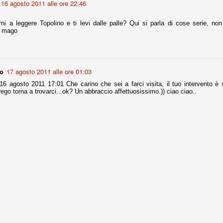
16 agosto 2011 alle ore 22:46
ni a leggere Topolino e ti levi dalle palle? Qui si parla di cose serie, non 
Comproprietà - Capitolo finale
un mago
UN
18
Finita un'altra stagione di trionfi, è tempo ora per la Juve di
mettersi tutto alle spalle e di organizzare il mercato per la
rossima stagione.
no
17 agosto 2011 alle ore 01:03
e anni fa il calcio italiano ha deciso di adeguarsi al resto d’Europa e
 estinguere definitivamente la pratica delle comproprietà. Per
 agosto 2011 17:01 Che carino che sei a farci visita, il tuo intervento è 
evolare le società, la FIGC aveva dato inizialmente un anno di tempo,
 prego torna a trovarci...ok? Un abbraccio affettuosissimo.)) ciao ciao..
lvo poi decidere di concedere una proroga fino a giugno 2015.
rdinaria
mo orgogliosi di un gruppo (società, dirigenti, staff tecnico, squadra)
spacciato. Una squadra che ha saputo cambiare guida tecnica, staff,
li di gioco, interpreti, mentalità in campo... riproponendosi sempre e
2014/15:
 ai rigori).