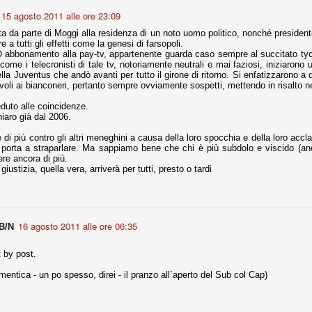
15 agosto 2011 alle ore 23:09
a da parte di Moggi alla residenza di un noto uomo politico, nonché president
r quello che è: un allenamento in vista della stagione, una ghiotta
 a tutti gli effetti come la genesi di farsopoli.
tere preziosi minuti nelle gambe. E chi sabato era allo stadio a San
abbonamento alla pay-tv, appartenente guarda caso sempre al succitato tyco
e.
come i telecronisti di tale tv, notoriamente neutrali e mai faziosi, iniziaron
ella Juventus che andò avanti per tutto il girone di ritorno. Si enfatizzarono a d
evoli ai bianconeri, pertanto sempre ovviamente sospetti, mettendo in risalto neg
e A
e delle liste.
duto alle coincidenze.
hiaro già dal 2006.
 di più contro gli altri meneghini a causa della loro spocchia e della loro acc
i porta a straparlare. Ma sappiamo bene che chi è più subdolo e viscido (anc
ere ancora di più.
nua di ammortamento + ingaggio lordo annuo. La somma della potenza
giustizia, quella vera, arriverà per tutti, presto o tardi
perare il 70 % del fatturato al netto delle plusvalenze (vedi regole del
del fatturato 2014/15, che dovrebbe comunque essere intorno ai 320
o 2015/16, esercizio appena iniziato.
16 agosto 2011 alle ore 06:35
B/N
t by post.
mercato si valuta alla fine, a inizio settembre. Fermo restando che poi
glio, sono già arrivati Rugani, Dybala, Khedira, Mandzukic, Neto, Zaza.
mentica - un po spesso, direi - il pranzo all`aperto del Sub col Cap)
ez, Ogbonna, forse Vidal. Il mercato i nostri dirigenti hanno dimostrato
o fare meglio di noi tifosi.