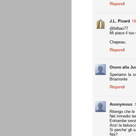
Rispondi
A noi francamente interessa assai poco del
ascolani e tifosi teramani. E' perfino ovv
proprio campanile, anche a dispetto della
J.L. Picard
15
A
@bilbao77
Mi piace il tuo s
Chapeau.
de
Rispondi
Do
c
pa
te
Onore alla Ju
co
Speriamo la so
Briamonte
Rispondi
La Juventus di Agnelli-Marot
AUG
8
La Juventus della gestione Agnelli
1
Anonymous
disputate in questi 5 anni. Otto vit
ricordare. In particolare con Allegri alla 
Ritengo che le 
successi e 2 secondi posti.
Nel mmedio ter
Entrambe senza 
all. Delneri 2010-11
Anzi la belusco
Si perche' gli 
- serie A: 7° posto
Noi?