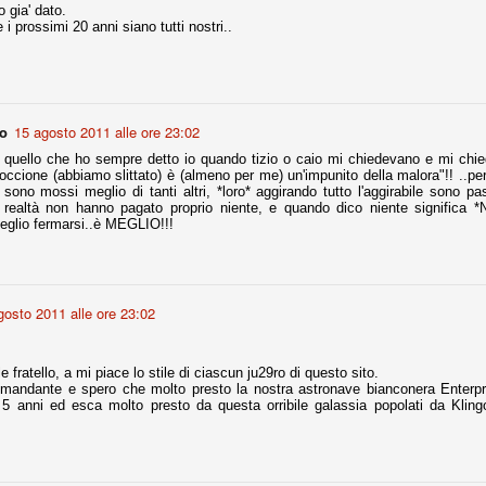
 gia' dato.
i prossimi 20 anni siano tutti nostri..
fitte)
s - Lazio 2-0
percoppa italiana, diventando così la squadra più titolata in Italia in
no
15 agosto 2011 alle ore 23:02
 il Milan (a meno di classifiche e tabelle "galliane"), fermo a quota 6.
 quello che ho sempre detto io quando tizio o caio mi chiedevano e mi chie
e i bianconeri a trovare una certa unità dopo le prime deludenti
apoccione (abbiamo slittato) è (almeno per me) un'impunito della malora"!! ..p
 sono mossi meglio di tanti altri, *loro* aggirando tutto l'aggirabile sono p
realtà non hanno pagato proprio niente, e quando dico niente significa *N
eglio fermarsi..è MEGLIO!!!
no, non è una barzelletta. O forse sì, fate voi, ma non fa ridere. Ci
, non è una storiaccia legata alla ex Jugoslavia. Dicevamo che ci sono
a età (29 anni), e sono fisicamente simili, entrambi grandi e grossi.
uropee, e tutti e due sono appena arrivati a giocare in Italia. Il
gosto 2011 alle ore 23:02
one
e fratello, a mi piace lo stile di ciascun ju29ro di questo sito.
omandante e spero che molto presto la nostra astronave bianconera Enterpris
licate finora sono le motivazioni del giudizio di Cassazione relativo a
 5 anni ed esca molto presto da questa orribile galassia popolati da Kling
vano scelto di farsi giudicare con il rito abbreviato.
o, e quindi non le commenteremo, le considerazioni (di parte)
prese dalla maggior parte dei media (chissà perché...), come fossero