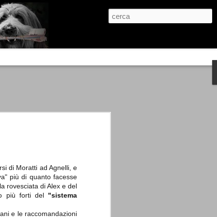
re, condanne scritte prima di ogni
, e chi provava a cantare fuori dal coro
 giustizialista innescato da una indagine
nso unico.
abbia e dalla passione, si ritrovò a
are quell’onda mediatica che ci stava
si di Moratti ad Agnelli, e
ava" più di quanto facesse
la rovesciata di Alex e del
o più forti del
"sistema
eani e le raccomandazioni