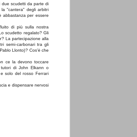
 due scudetti da parte di
la "cantera" degli arbitri
'è abbastanza per essere
uito di più sulla nostra
Lo scudetto regalato? Gli
ter? La partecipazione alla
La sentenza di
SEP
i semi-carbonari tra gli
Cassazione su Moggi
11
di Pablo Llonto)? Cos'è che
Dal sito della Corte di
Cassazione:
on ce la devono toccare
tutori di John Elkann o
"In Italia la Corte Suprema di
 solo del rosso Ferrari
Cassazione è al vertice della
giurisdizione ordinaria; tra le
principali funzioni che le sono
auscia e dispensare nervosi
attribuite dalla legge fondamentale
sull'ordinamento giudiziario del 30
gennaio 1941 n. 12 (art. 65) vi è
quella di assicurare "l'esatta
osservanza e l'uniforme
interpretazione della legge, l'unità
del diritto oggettivo nazionale, il
rispetto dei limiti delle diverse
giurisdizioni".