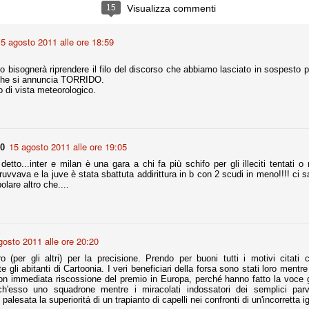
ce solo a 10 minuti dalla fine, dopo essere rimasta in 10 uomini.
15
Visualizza commenti
5 agosto 2011 alle ore 18:59
no regalato un'urna non facile alle italiane, specialmente alla Juventus,
 girone forse più avvincente:
 bisognerà riprendere il filo del discorso che abbiamo lasciato in sospesto pri
che si annuncia TORRIDO.
 Shakhtar Donetsk (Ucr), Malmoe (Sve)
 di vista meteorologico.
ter Utd (Ing), Cska Mosca (Rus), Wolfsburg (Ger).
 (Spa), Galatasaray (Tur), Astana (Kaz).
15 agosto 2011 alle ore 19:05
90
detto...inter e milan è una gara a chi fa più schifo per gli illeciti tentati o r
izzico di sfortuna. Partita sbagliata come impostazione, a cominciare
ruvvava e la juve è stata sbattuta addirittura in b con 2 scudi in meno!!!! ci
e con la gestione della stessa. Può succedere. Oggi anche Allegri ha
are altro che....
 lo abbia capito. Quindi, niente drammi e vediamo di imparare in
passo falso, o c'è qualcosa di più?
gosto 2011 alle ore 20:20
 (per gli altri) per la precisione. Prendo per buoni tutti i motivi citati
gli abitanti di Cartoonia. I veri beneficiari della forsa sono stati loro mentre q
i
on immediata riscossione del premio in Europa, perché hanno fatto la voce gr
ositivo della sentenza di primo grado del processo sportivo
'esso uno squadrone mentre i miracolati indossatori dei semplici par
mmesse.
 palesata la superioritá di un trapianto di capelli nei confronti di un'incorretta 