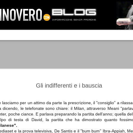
IA NEMO TENETUR
Mass-media feroci, sentimento popola
processo. Una vera e propria mattanza
veniva travolto, annichilito dal furore
 chi conosce il latino, questa frase
che, fin dai primi attimi, sembrò a se
fare imprese impossibili.
Un gruppo di persone, spronato dalla r
ornate dell’estate 2006, sembrava
lavorare sul web per cercare di argin
ificare il corso degli eventi che si
condannando irreversibilmente.
Gli indifferenti e i bauscia
 lasciamo per un attimo da parte la prescrizione, il "consiglio" a rilassar
a dicendo, le telefonate sono chiare: il Milan, attraverso Meani "parl
Manchester City -
Juventus - Chievo 1-1
SEP
SEP
Inter, poche ciance. E parlava preparando la partita dell'anno; quella del
Juventus 1-2
15
12
La Juventus esce con un
lpo di testa di David, la partita che ha dimostrato quanto fossim
misero punto dallo Juventus
La Juventus trionfa a
ilanese".
Stadium, accentuando una crisi
Manchester conquistandosi tre
diaset e la prova televisiva, De Santis e il "bum bum" Ibra-Appiah, M
che sembra non avere fine.