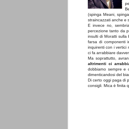
è finita.
pe
Quando abbiamo messo on line
Be
questo sito la nostra squadra del
(spinga Meani, spinga
cuore stava vivendo il suo periodo
straincazzati anche e 
più buio, annichilita nel suo
E invece no, sembria
prestigio e guidata in modo da non
dare molte speranze di un futuro
percezione tanto da pu
migliore.
insulti di Moratti sulla
farsa di componenti i
inquirenti con i vertic
ci fa arrabbiare davve
Ma soprattutto, avra
altrimenti ci arrabb
dobbiamo sempre e co
dimenticandosi del bi
Di certo oggi paga di p
consigli. Mica è finita
La Juve meno italiana
SEP
8
Sulle implicazioni anche finanziarie
relativi criteri di compilazione), 
7 (alcuni dei quali utilizzati poco o nulla
che sono italiani invece solo 2 dei 10 nuov
Roma - Juventus 2-1
AUG
30
La Juventus rimedia una sonora bat