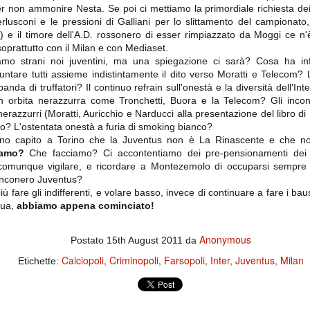
importantissimi punti per la
r non ammonire Nesta. Se poi ci mettiamo la primordiale richiesta dei
Nonostante il gol fortunoso del
qualificazione e mettendosi alle
Chievo, la sensazione netta è che
rlusconi e le pressioni di Galliani per lo slittamento del campionato, 
spalle le brutte prestazioni del
la matassa sia molto, molto lunga
campionato. Dopo un primo tempo
) e il timore dell'A.D. rossonero di esser rimpiazzato da Moggi ce n
e difficile da sbrogliare.
di sofferenza gli uomini di Allegri
soprattutto con il Milan e con Mediaset.
hanno saputo reagire al gol
mo strani noi juventini, ma una spiegazione ci sarà? Cosa ha infl
fortunoso (e non molto regolare)
segnato dagli inglesi e a portare a
ntare tutti assieme indistintamente il dito verso Moratti e Telecom? 
casa il bottino intero.
 banda di truffatori? Il continuo refrain sull'onestà e la diversità dell'In
n orbita nerazzurra come Tronchetti, Buora e la Telecom? Gli incontr
i nerazzurri (Moratti, Auricchio e Narducci alla presentazione del libro 
ro? L'ostentata onestà a furia di smoking bianco?
nno capito a Torino che la Juventus non è La Rinascente e che n
iamo?
Che facciamo? Ci accontentiamo dei pre-pensionamenti dei 
munque vigilare, e ricordare a Montezemolo di occuparsi sempre e
anconero Juventus?
iù fare gli indifferenti, e volare basso, invece di continuare a fare i b
 qua,
abbiamo appena cominciato!
 delle operazioni di calciomercato, oltre che sulle liste Uefa e serie A (e
Anonymous
abbiamo già pubblicato un pezzo dedicato pochi giorni fa. Ricordiamo che
Postato
15th August 2011
da
) dei 12 giocatori usciti nella sessione di calciomercato sono italiani, e
Calciopoli
Criminopoli
Farsopoli
Inter
Juventus
Milan
i giocatori arrivati.
Etichette:
osta all'Olimpico. Una squadra che per i primi 75 minuti non ha