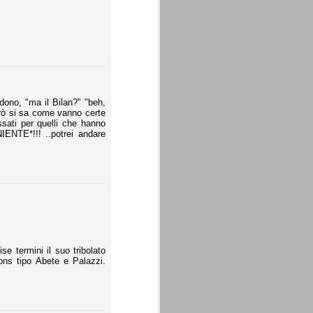
dono, "ma il Bilan?" "beh,
erò si sa come vanno certe
assati per quelli che hanno
IENTE*!!! ..potrei andare
e termini il suo tribolato
ons tipo Abete e Palazzi.