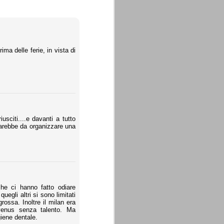
ma delle ferie, in vista di
iusciti....e davanti a tutto
 sarebbe da organizzare una
 che ci hanno fatto odiare
uegli altri si sono limitati
ossa. Inoltre il milan era
venus senza talento. Ma
igiene dentale.