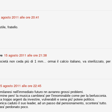
la polemica sviluppatasi in questi giorni, soprattutto fra tifosi
io che ognuno tiri l'acqua al suo mulino e difenda strenuamente il
 presenza o dell'assenza di prove. Ci interessa invece altro.
 agosto 2011 alle ore 20:41
Teramo, l'ingiustizia sportiva
UG
17
tile, fratello.
Nei giorni scorsi abbiamo ricevuto alcuni messaggi di amici
teramani, che ci chiedevano spazio per la loro vicenda, al limite
ll'incredibile. Ce ne occupiamo volentieri.
po le incongruenze emerse negli scorsi anni nello scandalo del
alcioscommesse, con le assurde accuse a Pepe e Bonucci, e la
radossale situazione di Conte, oltre ai tanti altri tirati in ballo solo da
stimonianze di terze parti (senza riscontri oggettivi), ora si punta il dito
15 agosto 2011 alle ore 21:38
ve
ntro il Teramo.
cietà non ceda più di 1 mm... ormai il calcio italiano, va sterilizzato, per c
ta
-Marotta ha conseguito il suo ottavo successo nelle 19 competizioni
5 agosto 2011 alle ore 22:45
torie e tre secondi posti in 19 competizioni: risultati impressionanti, da
guida, negli ultimi 13 mesi, sono stati ottenuti (in 5 competizioni) 3
milanesi nell'immediato futuro nn avranno grossi problemi.
mine pero' la musica cambiera' per l'innominabile come per la berlusconia.
troppo argent da investire, vulnerabili e sena più' potere politico.
nica caduto il suo leader, ad un passo dal pensionamento, scontera' tutto.
sara' perdonato poco.