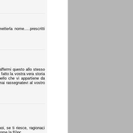
terla nome.....prescritti
affermi questo allo stesso
fatto la vostra vera storia
ello che vi appartiene da
ai rassegnatevi al vostro
oi, se ti riesce, ragionaci
ome la f(i)gc.