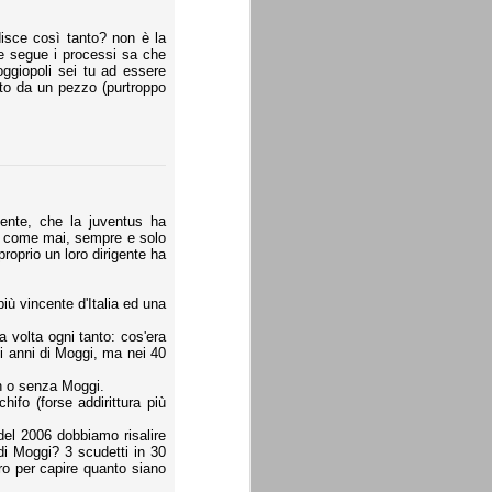
isce così tanto? non è la
e segue i processi sa che
Moggiopoli sei tu ad essere
to da un pezzo (purtroppo
ente, che la juventus ha
sà come mai, sempre e solo
oprio un loro dirigente ha
iù vincente d'Italia ed una
 volta ogni tanto: cos'era
gli anni di Moggi, ma nei 40
n o senza Moggi.
fo (forse addirittura più
del 2006 dobbiamo risalire
di Moggi? 3 scudetti in 30
oro per capire quanto siano