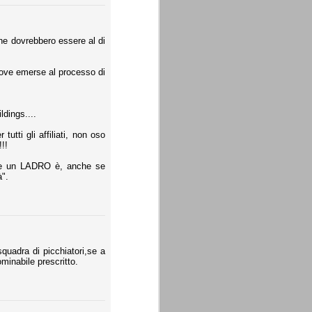
che dovrebbero essere al di
rove emerse al processo di
ldings....
utti gli affiliati, non oso
!!!
pre un LADRO è, anche se
à".
squadra di picchiatori,se a
minabile prescritto.