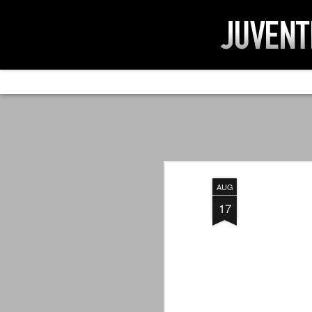
AD IMPOSSIBIL
SEP
19
Ad impossibilìa nemo tenetur. Per
significa che nessuno è tenuto a 
Ed infatti, per chi ricorda le convulse gi
AUG
davvero impresa impossibile quella di mod
erano abbattuti sulla Juventus.
17
PER UNA VERITÀ
SEP
STORICA
19
Cari amici, l'avventura che
abbiamo iniziato il 5 maggio 2007