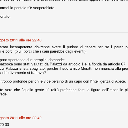
ormai la pentola s'è scoperchiata.
fitte)
onato.
s - Lazio 2-0
percoppa italiana, diventando così la squadra più titolata in Italia in
 il Milan (a meno di classifiche e tabelle "galliane"), fermo a quota 6.
gosto 2011 alle ore 22:40
e i bianconeri a trovare una certa unità dopo le prime deludenti
iarato incompetente dovrebbe avere il pudore di tenere per sè i pareri p
 e porci (più i porci che i cani parrebbe dagli eventi).
ono spontanee due semplici domande:
azooka sono stati valutati da Palazzi da articolo 1 e la fionda da articolo 6?
no, non è una barzelletta. O forse sì, fate voi, ma non fa ridere. Ci
cui Palazzi si sia sbagliato, perchè il suo amico Moratti non rinuncia alla pr
, non è una storiaccia legata alla ex Jugoslavia. Dicevamo che ci sono
 effettivamente si trattava?
a età (29 anni), e sono fisicamente simili, entrambi grandi e grossi.
uropee, e tutti e due sono appena arrivati a giocare in Italia. Il
roppo profonde per chi è vice persino di un capo con l'intelligenza di Abete.
te vero che "quella gente lì" (cit.) preferisce fare la figura dell'imbecille 
fede.
one
licate finora sono le motivazioni del giudizio di Cassazione relativo a
vano scelto di farsi giudicare con il rito abbreviato.
o, e quindi non le commenteremo, le considerazioni (di parte)
gosto 2011 alle ore 22:42
prese dalla maggior parte dei media (chissà perché...), come fossero
20.00