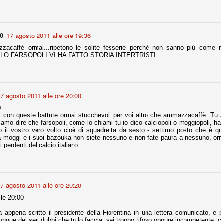
la polemica sviluppatasi in questi giorni, soprattutto fra tifosi
io che ognuno tiri l'acqua al suo mulino e difenda strenuamente il
 presenza o dell'assenza di prove. Ci interessa invece altro.
17 agosto 2011 alle ore 19:36
90
Teramo, l'ingiustizia sportiva
UG
zacaffè ormai...ripetono le solite fesserie perchè non sanno più come met
17
Nei giorni scorsi abbiamo ricevuto alcuni messaggi di amici
.SOLO FARSOPOLI VI HA FATTO STORIA INTERTRISTI
teramani, che ci chiedevano spazio per la loro vicenda, al limite
ll'incredibile. Ce ne occupiamo volentieri.
po le incongruenze emerse negli scorsi anni nello scandalo del
alcioscommesse, con le assurde accuse a Pepe e Bonucci, e la
7 agosto 2011 alle ore 20:00
radossale situazione di Conte, oltre ai tanti altri tirati in ballo solo da
stimonianze di terze parti (senza riscontri oggettivi), ora si punta il dito
0
ntro il Teramo.
ri con queste battute ormai stucchevoli per voi altro che ammazzacaffè. Tu 
mo dire che farsopoli, come lo chiami tu io dico calciopoli o moggiopoli, ha 
 il vostro vero volto cioè di squadretta da sesto - settimo posto che è qu
moggi e i suoi bazouka non siete nessuno e non fate paura a nessuno, orm
i perdenti del calcio italiano
ta
-Marotta ha conseguito il suo ottavo successo nelle 19 competizioni
torie e tre secondi posti in 19 competizioni: risultati impressionanti, da
guida, negli ultimi 13 mesi, sono stati ottenuti (in 5 competizioni) 3
7 agosto 2011 alle ore 20:20
le 20:00
 appena scritto il presidente della Fiorentina in una lettera comunicato, e p
que dei seri dubbi che tu lo faccia, sei troppo tifoso oppure incompetente, c