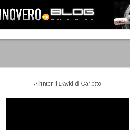
IA NEMO TENETUR
Mass-media feroci, sentimento popola
processo. Una vera e propria mattanza
veniva travolto, annichilito dal furore
 chi conosce il latino, questa frase
che, fin dai primi attimi, sembrò a se
fare imprese impossibili.
Un gruppo di persone, spronato dalla r
ornate dell’estate 2006, sembrava
lavorare sul web per cercare di argin
ificare il corso degli eventi che si
condannando irreversibilmente.
All'Inter il David di Carletto
Manchester City -
Juventus - Chievo 1-1
SEP
SEP
Juventus 1-2
15
12
La Juventus esce con un
misero punto dallo Juventus
La Juventus trionfa a
Stadium, accentuando una crisi
Manchester conquistandosi tre
che sembra non avere fine.