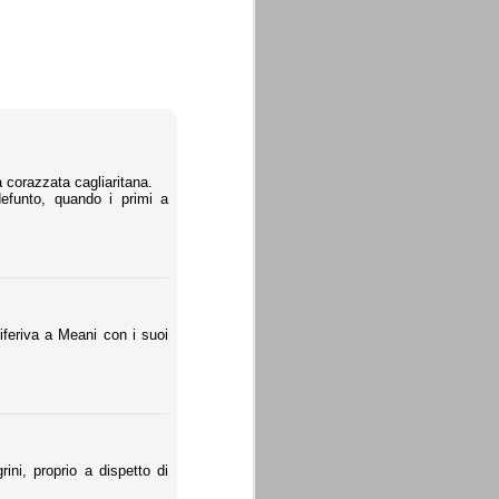
la corazzata cagliaritana.
efunto, quando i primi a
riferiva a Meani con i suoi
ini, proprio a dispetto di