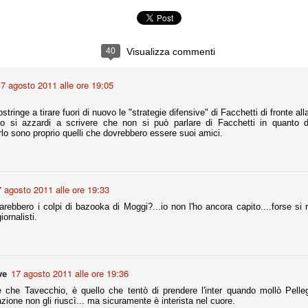
ce solo a 10 minuti dalla fine, dopo essere rimasta in 10 uomini.
40
Visualizza commenti
no regalato un'urna non facile alle italiane, specialmente alla Juventus,
 girone forse più avvincente:
7 agosto 2011 alle ore 19:05
 Shakhtar Donetsk (Ucr), Malmoe (Sve)
ter Utd (Ing), Cska Mosca (Rus), Wolfsburg (Ger).
stringe a tirare fuori di nuovo le "strategie difensive" di Facchetti di fronte al
 si azzardi a scrivere che non si può parlare di Facchetti in quanto d
 (Spa), Galatasaray (Tur), Astana (Kaz).
lo sono proprio quelli che dovrebbero essere suoi amici.
izzico di sfortuna. Partita sbagliata come impostazione, a cominciare
e con la gestione della stessa. Può succedere. Oggi anche Allegri ha
 agosto 2011 alle ore 19:33
 lo abbia capito. Quindi, niente drammi e vediamo di imparare in
passo falso, o c'è qualcosa di più?
arebbero i colpi di bazooka di Moggi?...io non l'ho ancora capito....forse si 
iornalisti.
i
17 agosto 2011 alle ore 19:36
ve
ositivo della sentenza di primo grado del processo sportivo
re che Tavecchio, è quello che tentò di prendere l'inter quando mollò Pellegr
mmesse.
azione non gli riuscì... ma sicuramente è interista nel cuore.