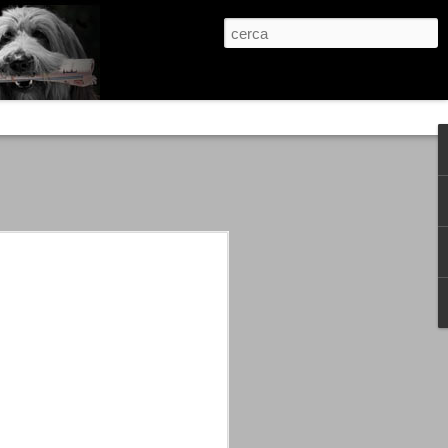
re, condanne scritte prima di ogni
, e chi provava a cantare fuori dal coro
 giustizialista innescato da una indagine
nso unico.
abbia e dalla passione, si ritrovò a
are quell’onda mediatica che ci stava