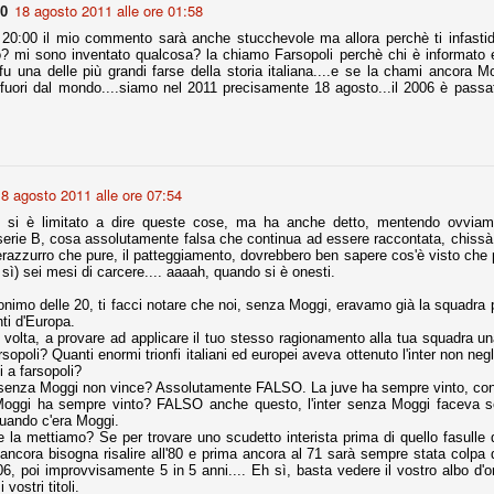
18 agosto 2011 alle ore 01:58
90
20:00 il mio commento sarà anche stucchevole ma allora perchè ti infastid
o? mi sono inventato qualcosa? la chiamo Farsopoli perchè chi è informato 
Comproprietà - Capitolo finale
UN
 fu una delle più grandi farse della storia italiana....e se la chami ancora 
fuori dal mondo....siamo nel 2011 precisamente 18 agosto...il 2006 è passa
18
Finita un'altra stagione di trionfi, è tempo ora per la Juve di
mettersi tutto alle spalle e di organizzare il mercato per la
rossima stagione.
e anni fa il calcio italiano ha deciso di adeguarsi al resto d’Europa e
 estinguere definitivamente la pratica delle comproprietà. Per
evolare le società, la FIGC aveva dato inizialmente un anno di tempo,
8 agosto 2011 alle ore 07:54
lvo poi decidere di concedere una proroga fino a giugno 2015.
 si è limitato a dire queste cose, ma ha anche detto, mentendo ovviam
 serie B, cosa assolutamente falsa che continua ad essere raccontata, chis
razzurro che pure, il patteggiamento, dovrebbero ben sapere cos'è visto che pr
i sì) sei mesi di carcere.... aaaah, quando si è onesti.
onimo delle 20, ti facci notare che noi, senza Moggi, eravamo già la squadra p
rdinaria
nti d'Europa.
 volta, a provare ad applicare il tuo stesso ragionamento alla tua squadra una
mo orgogliosi di un gruppo (società, dirigenti, staff tecnico, squadra)
arsopoli? Quanti enormi trionfi italiani ed europei aveva ottenuto l'inter non ne
spacciato. Una squadra che ha saputo cambiare guida tecnica, staff,
 a farsopoli?
li di gioco, interpreti, mentalità in campo... riproponendosi sempre e
 senza Moggi non vince? Assolutamente FALSO. La juve ha sempre vinto, co
Moggi ha sempre vinto? FALSO anche questo, l'inter senza Moggi faceva schi
uando c'era Moggi.
2014/15:
 la mettiamo? Se per trovare uno scudetto interista prima di quello fasulle 
a ancora bisogna risalire all'80 e prima ancora al 71 sarà sempre stata colpa 
 ai rigori).
06, poi improvvisamente 5 in 5 anni.... Eh sì, basta vedere il vostro albo d'
i vostri titoli.