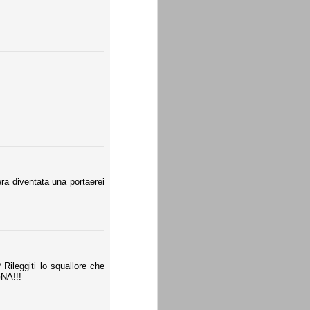
era diventata una portaerei
Rileggiti lo squallore che
NA!!!