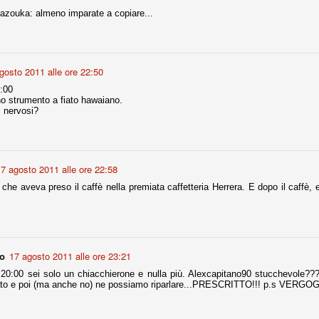
zouka: almeno imparate a copiare...
r quello che è: un allenamento in vista della stagione, una ghiotta
tere preziosi minuti nelle gambe. E chi sabato era allo stadio a San
e.
gosto 2011 alle ore 22:50
e A
:00
no strumento a fiato hawaiano.
e delle liste.
 nervosi?
nua di ammortamento + ingaggio lordo annuo. La somma della potenza
7 agosto 2011 alle ore 22:58
perare il 70 % del fatturato al netto delle plusvalenze (vedi regole del
che aveva preso il caffè nella premiata caffetteria Herrera. E dopo il caffè, 
del fatturato 2014/15, che dovrebbe comunque essere intorno ai 320
o 2015/16, esercizio appena iniziato.
no
17 agosto 2011 alle ore 23:21
mercato si valuta alla fine, a inizio settembre. Fermo restando che poi
20:00 sei solo un chiacchierone e nulla più. Alexcapitano90 stucchevole??? 
glio, sono già arrivati Rugani, Dybala, Khedira, Mandzukic, Neto, Zaza.
iato e poi (ma anche no) ne possiamo riparlare...PRESCRITTO!!! p.s VERGOG
ez, Ogbonna, forse Vidal. Il mercato i nostri dirigenti hanno dimostrato
o fare meglio di noi tifosi.