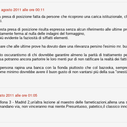
 agosto 2011 alle ore 00:11
nni uno fra i maggiori talenti del calcio italiano della sua generazione,
 bravo nell'anticipo, bravo in marcatura, bravo nello scegliere il tempo
a presa di posizione fatta da persone che ricoprono una carica istituzionale, 
no, bravo nell'avanzare palla al piede, bravo nei colpi di testa. Bravo.
i.
sta presa di posizione risulta espressa senza alcun riferimento alle ultime p
amente ferma al nulla delle indagini del formaggino,
 della Juventus era fare mercato e farlo subito, anche al fine di
iù evidente la faziosità di siffatti elementi.
tenze annunciate di Tevez e Pirlo, svecchiando al contempo una rosa
'acquisto di Rugani, Dybala e Zaza, il gentleman agreement con il
eare che alle ultime prove ha dovuto dare una rilevanza persino l'esimio mr. bui
eyra sono tutte mosse che puntano a ringiovanire la rosa affidandosi a
 oscurantismo di chi dovrebbe garantire almeno la parità di trattamento per t
 potranno ancora partorire le loro menti pur di non ratificare la realtà dei fatti
 persona rapina una banca con la fionda piuttosto che col bazooka, sem
sa per la Juventus l'epoca degli accordi di compartecipazione
come minimo dovrebbe avere il buon gusto di non vantarsi più della sua "onest
 la data finale, data nella quale quella forma contrattuale (con
di accordo) dovrà scomparire dal calcio italiano.
i gli accordi di compartecipazione ancora in essere.
sto 2011 alle ore 01:05
llona 3 - Madrid 2,un'altra lezione al maestro delle farneticazioni,allena una 
mandano via, non vinceranno mai niente.Presuntuoso, patetico,il classico inno
re del Sassuolo, così come Berardi (ora al 100%). Se uno dei due
deremo atto di quanto costerà. Di certo, quei due giocatori, insieme a
eso parecchio. Non sul piano sportivo, ma su quello finanziario. E non
ppe Marotta del quale una parte della tifoseria juventina sembra non
o.