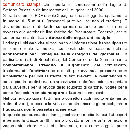
comunicato stampa
che riporta le conclusioni dell'indagine di
Stefano Palazzi sulle intercettazioni "sfuggite" nel 2006.
Si tratta di un file PDF di sole 3 pagine, che si legge tranquillamente
in meno di 5 minuti
(provateci pure voi, se non ci credete). E
dovrebbe essere di facile comprensione anche per chi non è
avvezzo alle acrobazie linguistiche del Procuratore Federale, che si
conferma un autentico
virtuoso delle negazioni multiple.
I principali siti web che si occupano di informazione hanno riportato
in tempo reale la notizia, con esiti che si possono definire
sconfortanti per l'immagine della categoria dei giornalisti
.
In
particolare, i siti di Repubblica, del Corriere e de la Stampa hanno
completamente stravolto il significato
del comunicato,
trasformando l'archiviazione dei fatti per avvenuta prescrizione in
archiviazione per insussistenza di fatti rilevanti, e inventandosi di
sana pianta addirittura un'archiviazione dell'esposto presentato
dalla Juventus per la revoca dello scudetto di cartone. Notate bene
come l'esposto
non sia neppure citato
nel comunicato.
Nel pomeriggio quasi tutti hanno corretto i titoli (molto lentamente,
a dire il vero), e poco alla volta sono stati riscritti gli articoli, ma
la
figuraccia non è passata inosservata.
In questo panorama desolante, pochissimi media tra cui Tuttosport
e persino la Gazzetta (!!!) hanno provato a fornire un'informazione
vagamente aderente ai fatti. Insomma, mai come oggi la prima