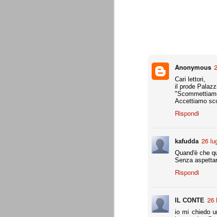
è finita.
Quando abbiamo messo on line
questo sito la nostra squadra del
cuore stava vivendo il suo periodo
più buio, annichilita nel suo
prestigio e guidata in modo da non
dare molte speranze di un futuro
migliore.
Anonymous
2
Cari lettori,
il prode Palaz
"Scommettiamo" 
Accettiamo s
Rispondi
26 lu
kafudda
La Juve meno italiana
SEP
Quand'è che qu
8
Senza aspettar
Sulle implicazioni anche finanziarie
relativi criteri di compilazione), 
Rispondi
7 (alcuni dei quali utilizzati poco o nulla
che sono italiani invece solo 2 dei 10 nuov
26 
IL CONTE
Roma - Juventus 2-1
AUG
io mi chiedo u
30
La Juventus rimedia una sonora bat