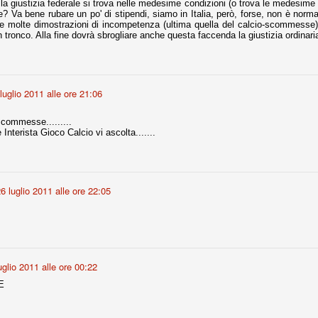
 la giustizia federale si trova nelle medesime condizioni (o trova le medesime 
ce solo a 10 minuti dalla fine, dopo essere rimasta in 10 uomini.
re? Va bene rubare un po' di stipendi, siamo in Italia, però, forse, non è nor
 molte dimostrazioni di incompetenza (ultima quella del calcio-scommesse)n
n tronco. Alla fine dovrà sbrogliare anche questa faccenda la giustizia ordinari
no regalato un'urna non facile alle italiane, specialmente alla Juventus,
 girone forse più avvincente:
 Shakhtar Donetsk (Ucr), Malmoe (Sve)
luglio 2011 alle ore 21:06
ter Utd (Ing), Cska Mosca (Rus), Wolfsburg (Ger).
scommesse.........
 (Spa), Galatasaray (Tur), Astana (Kaz).
Interista Gioco Calcio vi ascolta.......
izzico di sfortuna. Partita sbagliata come impostazione, a cominciare
e con la gestione della stessa. Può succedere. Oggi anche Allegri ha
6 luglio 2011 alle ore 22:05
 lo abbia capito. Quindi, niente drammi e vediamo di imparare in
passo falso, o c'è qualcosa di più?
uglio 2011 alle ore 00:22
i
E
ositivo della sentenza di primo grado del processo sportivo
mmesse.