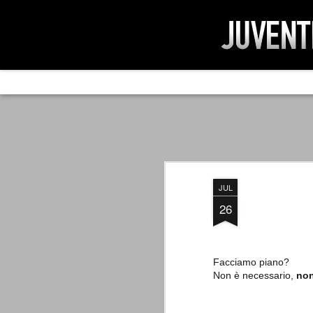
AD IMPOSSIBIL
SEP
19
Ad impossibilìa nemo tenetur. Per
significa che nessuno è tenuto a 
Ed infatti, per chi ricorda le convulse gi
JUL
davvero impresa impossibile quella di mod
erano abbattuti sulla Juventus.
26
Facciamo piano?
PER UNA VERITÀ
SEP
Non è necessario,
non
STORICA
19
Cari amici, l'avventura che
abbiamo iniziato il 5 maggio 2007