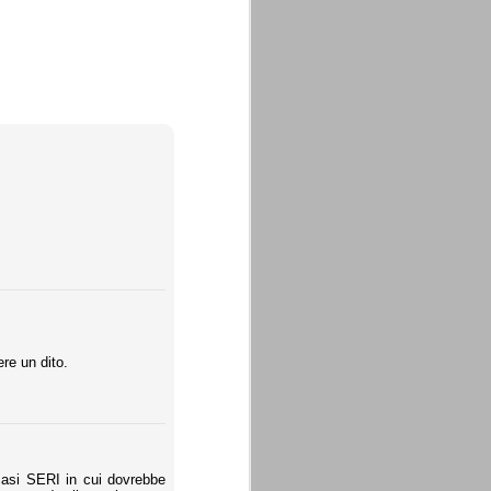
La sentenza di
SEP
Cassazione su Moggi
11
Dal sito della Corte di
Cassazione:
"In Italia la Corte Suprema di
Cassazione è al vertice della
giurisdizione ordinaria; tra le
principali funzioni che le sono
attribuite dalla legge fondamentale
sull'ordinamento giudiziario del 30
gennaio 1941 n. 12 (art. 65) vi è
re un dito.
quella di assicurare "l'esatta
osservanza e l'uniforme
interpretazione della legge, l'unità
del diritto oggettivo nazionale, il
rispetto dei limiti delle diverse
giurisdizioni".
 casi SERI in cui dovrebbe