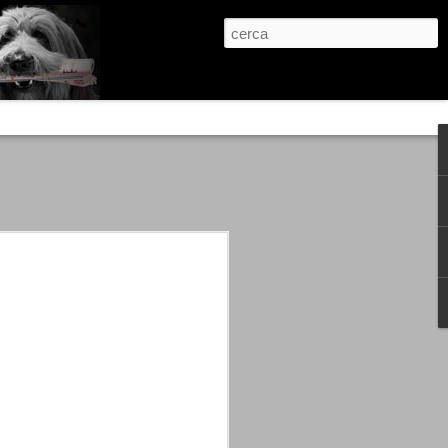
re, condanne scritte prima di ogni
, e chi provava a cantare fuori dal coro
 giustizialista innescato da una indagine
nso unico.
abbia e dalla passione, si ritrovò a
are quell’onda mediatica che ci stava