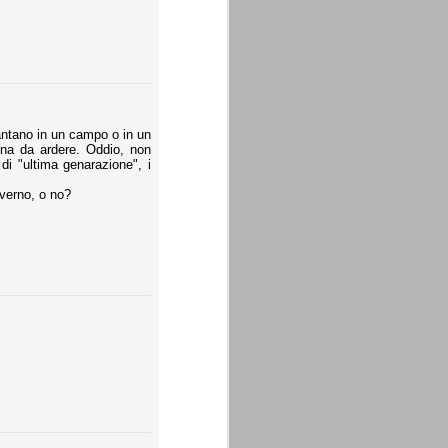
apiantano in un campo o in un
egna da ardere. Oddio, non
di "ultima genarazione", i
inverno, o no?