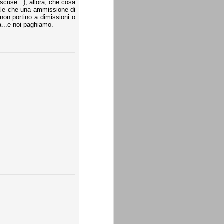
scuse...), allora, che cosa
male che una ammissione di
on portino a dimissioni o
a...e noi paghiamo.