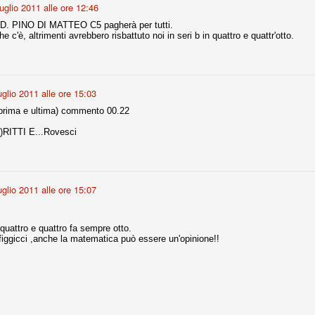
luglio 2011 alle ore 12:46
.D. PINO DI MATTEO C5 pagherà per tutti.
 c'è, altrimenti avrebbero risbattuto noi in seri b in quattro e quattr'otto.
fitte)
s - Lazio 2-0
percoppa italiana, diventando così la squadra più titolata in Italia in
 il Milan (a meno di classifiche e tabelle "galliane"), fermo a quota 6.
uglio 2011 alle ore 15:03
 (prima e ultima) commento 00.22
e i bianconeri a trovare una certa unità dopo le prime deludenti
I)RITTI E...Rovesci
no, non è una barzelletta. O forse sì, fate voi, ma non fa ridere. Ci
, non è una storiaccia legata alla ex Jugoslavia. Dicevamo che ci sono
uglio 2011 alle ore 15:07
a età (29 anni), e sono fisicamente simili, entrambi grandi e grossi.
uropee, e tutti e due sono appena arrivati a giocare in Italia. Il
quattro e quattro fa sempre otto.
figgicci ,anche la matematica può essere un'opinione!!
one
licate finora sono le motivazioni del giudizio di Cassazione relativo a
vano scelto di farsi giudicare con il rito abbreviato.
o, e quindi non le commenteremo, le considerazioni (di parte)
prese dalla maggior parte dei media (chissà perché...), come fossero