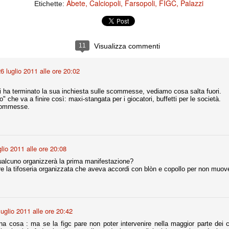
importantissimi punti per la
Abete
Calciopoli
Farsopoli
FIGC
Palazzi
Etichette:
Nonostante il gol fortunoso del
qualificazione e mettendosi alle
Chievo, la sensazione netta è che
spalle le brutte prestazioni del
la matassa sia molto, molto lunga
campionato. Dopo un primo tempo
e difficile da sbrogliare.
di sofferenza gli uomini di Allegri
hanno saputo reagire al gol
11
Visualizza commenti
fortunoso (e non molto regolare)
segnato dagli inglesi e a portare a
casa il bottino intero.
6 luglio 2011 alle ore 20:02
zi ha terminato la sua inchiesta sulle scommesse, vediamo cosa salta fuori.
che va a finire così: maxi-stangata per i giocatori, buffetti per le società.
commesse.
glio 2011 alle ore 20:08
alcuno organizzerà la prima manifestazione?
e la tifoseria organizzata che aveva accordi con blòn e copollo per non muove
 delle operazioni di calciomercato, oltre che sulle liste Uefa e serie A (e
abbiamo già pubblicato un pezzo dedicato pochi giorni fa. Ricordiamo che
) dei 12 giocatori usciti nella sessione di calciomercato sono italiani, e
i giocatori arrivati.
luglio 2011 alle ore 20:42
na cosa : ma se la figc pare non poter intervenire nella maggior parte dei
osta all'Olimpico. Una squadra che per i primi 75 minuti non ha