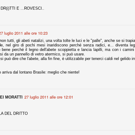
la polemica sviluppatasi in questi giorni, soprattutto fra tifosi
DR(i)TTI E ...ROVESCI..
io che ognuno tiri l'acqua al suo mulino e difenda strenuamente il
 presenza o dell'assenza di prove. Ci interessa invece altro.
Teramo, l'ingiustizia sportiva
UG
17
27 luglio 2011 alle ore 10:23
Nei giorni scorsi abbiamo ricevuto alcuni messaggi di amici
teramani, che ci chiedevano spazio per la loro vicenda, al limite
non tutti, gli abeti natalizi, una volta tolte le luci e le "palle", anche se si tr
ll'incredibile. Ce ne occupiamo volentieri.
e, nel giro di pochi mesi inaridiscono perché senza radici, e... diventa l
 bene perché il legno dell'abete scoppietta e lancia lapilli, ma con i camini 
po le incongruenze emerse negli scorsi anni nello scandalo del
si da un pannello di vetro atermico, si può usare.
alcioscommesse, con le assurde accuse a Pepe e Bonucci, e la
si può dire che l'abete, alla fin fine, è utilizzabile per tenerci caldi nel gelido 
radossale situazione di Conte, oltre ai tanti altri tirati in ballo solo da
stimonianze di terze parti (senza riscontri oggettivi), ora si punta il dito
ntro il Teramo.
o arriva dal lontano Brasile: meglio che niente!
ta
27 luglio 2011 alle ore 12:01
EI MORATTI
-Marotta ha conseguito il suo ottavo successo nelle 19 competizioni
torie e tre secondi posti in 19 competizioni: risultati impressionanti, da
guida, negli ultimi 13 mesi, sono stati ottenuti (in 5 competizioni) 3
LA DEL DRITTO