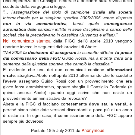
l'incompetenza del Consiglio Federale a decidere sulla revoca dello
scudetto della vergogna si legge:
"... l'assegnazione del titolo di campione d'Italia alla società
Internazionale per la stagione sportiva 2005/2006 venne disposta
non in via amministrativa
, bensì quale
conseguenza
automatica
delle sanzioni inflitte in sede disciplinare a carico delle
società che la precedevano in classifica (Juventus e Milan)."
Nel comunicato stampa
della FIGC dell'8 aprile 2010 vengono
riportate invece le seguenti dichiarazioni di Abete:
"Nel 2006
la decisione di assegnare
lo scudetto all'Inter
fu presa
dal commissario della FIGC
Guido Rossi, ma a monte c'era una
sentenza della giustizia sportiva che cambiò la classifica."
E' evidente che uno dei due comunicati contiene
affermazioni
errate
: sbagliava Abete nell'aprile 2010 affermando che lo scudetto
l'aveva assegnato Guido Rossi con un provvedimento che era
gioco forza amministrativo, oppure sbaglia il Consiglio Federale (e
quindi ancora Abete) quando oggi scrive che non esiste un
provvedimento amministrativo da revocare?
Abete e la FIGC ci facciano cortesemente
dove sta la verità
, e
perché siano state date versioni discordanti a poco più di un anno
di distanza. In ogni caso, il commissariamento della FIGC appare
sempre più doveroso.
Anonymous
Postato
19th July 2011
da