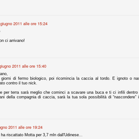
fitte)
 giugno 2011 alle ore 15:24
s - Lazio 2-0
e
percoppa italiana, diventando così la squadra più titolata in Italia in
 il Milan (a meno di classifiche e tabelle "galliane"), fermo a quota 6.
on ci arrivano!
e i bianconeri a trovare una certa unità dopo le prime deludenti
giugno 2011 alle ore 15:40
’ano,
no, non è una barzelletta. O forse sì, fate voi, ma non fa ridere. Ci
 giorni di fermo biologico, poi ricomincia la caccia al tordo. E ignoto o n
, non è una storiaccia legata alla ex Jugoslavia. Dicevamo che ci sono
ato contro il tuo nick.
a età (29 anni), e sono fisicamente simili, entrambi grandi e grossi.
uropee, e tutti e due sono appena arrivati a giocare in Italia. Il
re per terra sarà meglio che cominci a scavare una buca e ti ci infili dentr
cani della compagnia di caccia, sarà la tua sola possibilità di “nascondere” i
one
licate finora sono le motivazioni del giudizio di Cassazione relativo a
vano scelto di farsi giudicare con il rito abbreviato.
o, e quindi non le commenteremo, le considerazioni (di parte)
ugno 2011 alle ore 19:24
prese dalla maggior parte dei media (chissà perché...), come fossero
 ha riscattato Motta per 3,7 mln dall'Udinese...