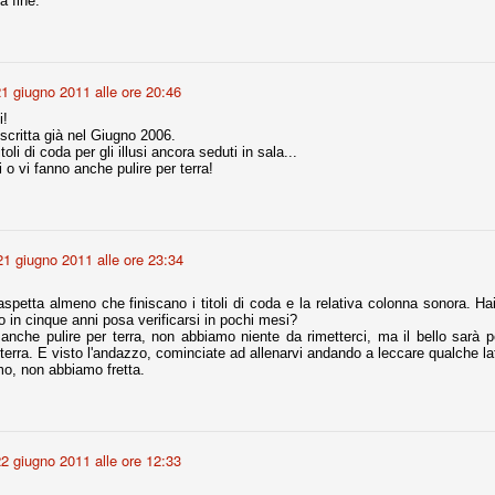
a fine.
la polemica sviluppatasi in questi giorni, soprattutto fra tifosi
io che ognuno tiri l'acqua al suo mulino e difenda strenuamente il
 presenza o dell'assenza di prove. Ci interessa invece altro.
1 giugno 2011 alle ore 20:46
Teramo, l'ingiustizia sportiva
UG
i!
17
Nei giorni scorsi abbiamo ricevuto alcuni messaggi di amici
 scritta già nel Giugno 2006.
teramani, che ci chiedevano spazio per la loro vicenda, al limite
toli di coda per gli illusi ancora seduti in sala...
ll'incredibile. Ce ne occupiamo volentieri.
 o vi fanno anche pulire per terra!
po le incongruenze emerse negli scorsi anni nello scandalo del
alcioscommesse, con le assurde accuse a Pepe e Bonucci, e la
radossale situazione di Conte, oltre ai tanti altri tirati in ballo solo da
stimonianze di terze parti (senza riscontri oggettivi), ora si punta il dito
ntro il Teramo.
21 giugno 2011 alle ore 23:34
spetta almeno che finiscano i titoli di coda e la relativa colonna sonora. Ha
 in cinque anni posa verificarsi in pochi mesi?
nche pulire per terra, non abbiamo niente da rimetterci, ma il bello sarà 
ta
ra. E visto l'andazzo, cominciate ad allenarvi andando a leccare qualche latri
mo, non abbiamo fretta.
-Marotta ha conseguito il suo ottavo successo nelle 19 competizioni
torie e tre secondi posti in 19 competizioni: risultati impressionanti, da
guida, negli ultimi 13 mesi, sono stati ottenuti (in 5 competizioni) 3
2 giugno 2011 alle ore 12:33