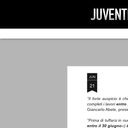
AD IMPOSSIBIL
SEP
19
Ad impossibilìa nemo tenetur. Per
significa che nessuno è tenuto a 
Ed infatti, per chi ricorda le convulse gi
JUN
davvero impresa impossibile quella di mod
erano abbattuti sulla Juventus.
21
"Il forte auspicio è ch
completi i lavori
entro
PER UNA VERITÀ
SEP
Giancarlo Abete, presi
STORICA
19
Cari amici, l'avventura che
"Prima di tuffarsi in n
abbiamo iniziato il 5 maggio 2007
entro il 30 giugno
»)