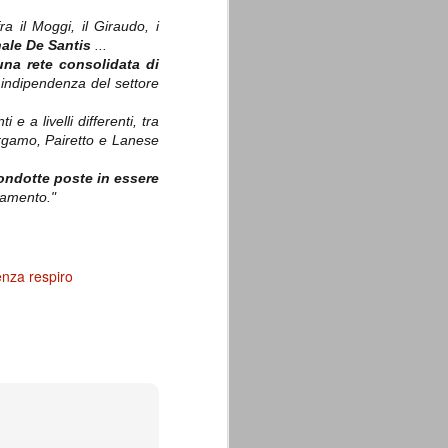
ra il Moggi, il Giraudo, i
nale De Santis
...
una rete consolidata di
 e indipendenza del settore
 a livelli differenti, tra
ergamo, Pairetto e Lanese
condotte poste in essere
namento."
nza respiro