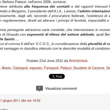
e Stefano Palazzi, nell'anno 2006, scriveva:
ce solo a 10 minuti dalla fine, dopo essere rimasta in 10 uomini.
viene attribuita
alla frequenza dei contatti
e dei rapporti intessuti f
airetto e Bergamo, il presidente dell’A.I.A., Lanese,
l’arbitro internazio
vamente, dagli atti, secondo il procuratore federale, l’esistenza di
no regalato un'urna non facile alle italiane, specialmente alla Juventus,
n regolamentare, diretti ad alterare i principi di terzietà, imparzialità
 girone forse più avvincente:
niva perseguita attraverso varie condotte, che intervenivano in momenti e
 Shakhtar Donetsk (Ucr), Malmoe (Sve)
 e di Giraudo con
esponenti di rilievo del settore arbitrale
, quali B
ter Utd (Ing), Cska Mosca (Rus), Wolfsburg (Ger).
 De Santis
...
 cui al comma 6 dell'art. 6 C.G.S., in considerazione della
pluralità di 
 (Spa), Galatasaray (Tur), Astana (Kaz).
l vantaggio in classifica ottenuto con le descritte modalità di condizio
Anonymous
Postato
21st June 2011
da
izzico di sfortuna. Partita sbagliata come impostazione, a cominciare
e con la gestione della stessa. Può succedere. Oggi anche Allegri ha
Abete
Calciopoli
esposto
Farsopoli
Palazzi
Scudetto di Cartone
Se
e:
 lo abbia capito. Quindi, niente drammi e vediamo di imparare in
passo falso, o c'è qualcosa di più?
7
Visualizza commenti
i
1 giugno 2011 alle ore 19:52
ositivo della sentenza di primo grado del processo sportivo
mmesse.