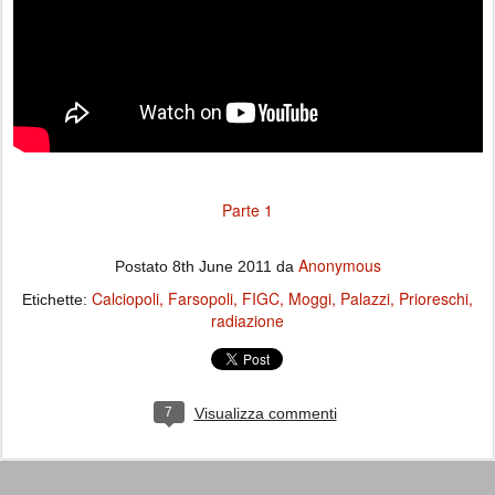
Parte 1
Anonymous
Postato
8th June 2011
da
Calciopoli
Farsopoli
FIGC
Moggi
Palazzi
Prioreschi
Etichette:
radiazione
7
Visualizza commenti