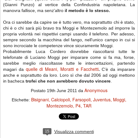
(Gianni Punzo) al vertice della Confindustria napoletana. La
manovra fallisce, ma senz'altro
il metodo è lo stesso.
Ora ci sarebbe da capire se è tutto vero, ma soprattutto chi è stato,
chi è o chi sarà più bravo tra Moggi e Montezemolo ad imporre la
propria volontà nei rispettivi campi usando il telefono. Per adesso,
sempre secondo la macchina del fango, nell'unico campo in cui si
sono incrociate le competenze vince sicuramente Moggi.
Probabilmente Luca Cordero dovrebbe riascoltarsi tutte le
telefonate di Luciano Moggi per imparare come si fa ma, forse,
sarebbe meglio riascoltasse tutte le intercettazioni, partendo
quelle di
Meani, Moratti e Facchetti
magari da
.
C'è da imparare
anche e soprattutto da loro. Loro sì che dal 2006 ad oggi mettono
in bacheca
trofei che non avrebbero dovuto vincere
.
Anonymous
Postato
19th June 2011
da
Bisignani
Calciopoli
Farsopoli
Juventus
Moggi
Etichette:
Montezemolo
P4
TAR
15
Visualizza commenti