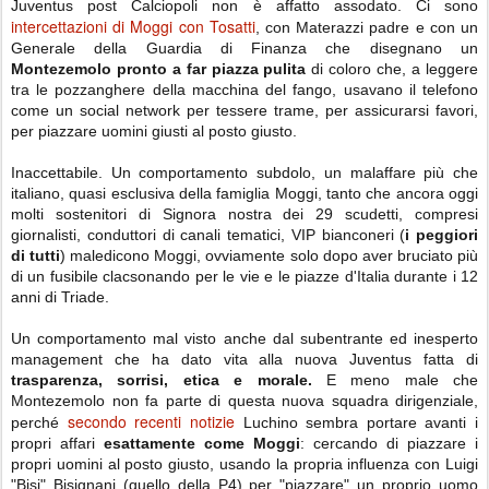
Juventus post Calciopoli non è affatto assodato. Ci sono
intercettazioni di Moggi con Tosatti
, con Materazzi padre e con un
Generale della Guardia di Finanza che disegnano un
Montezemolo pronto a far piazza pulita
di coloro che, a leggere
tra le pozzanghere della macchina del fango, usavano il telefono
come un social network per tessere trame, per assicurarsi favori,
per piazzare uomini giusti al posto giusto.
Inaccettabile. Un comportamento subdolo, un malaffare più che
italiano, quasi esclusiva della famiglia Moggi, tanto che ancora oggi
molti sostenitori di Signora nostra dei 29 scudetti, compresi
giornalisti, conduttori di canali tematici, VIP bianconeri (
i peggiori
di tutti
) maledicono Moggi, ovviamente solo dopo aver bruciato più
di un fusibile clacsonando per le vie e le piazze d'Italia durante i 12
anni di Triade.
Un comportamento mal visto anche dal subentrante ed inesperto
management che ha dato vita alla nuova Juventus fatta di
trasparenza, sorrisi, etica e morale.
E meno male che
Montezemolo non fa parte di questa nuova squadra dirigenziale,
secondo recenti notizie
perché
Luchino sembra portare avanti i
propri affari
esattamente come Moggi
: cercando di piazzare i
propri uomini al posto giusto, usando la propria influenza con Luigi
"Bisi" Bisignani (quello della P4) per "piazzare" un proprio uomo