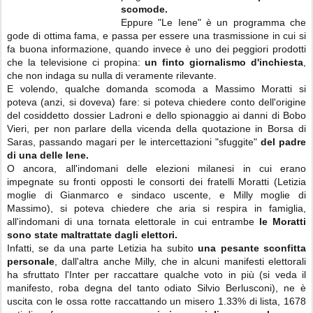
scomode.
Eppure "Le Iene" è un programma che
gode di ottima fama, e passa per essere una trasmissione in cui si
fa buona informazione, quando invece è uno dei peggiori prodotti
che la televisione ci propina:
un finto giornalismo d'inchiesta
,
che non indaga su nulla di veramente rilevante.
E volendo, qualche domanda scomoda a Massimo Moratti si
poteva (anzi, si doveva) fare: si poteva chiedere conto dell'origine
del cosiddetto dossier Ladroni e dello spionaggio ai danni di Bobo
Vieri, per non parlare della vicenda della quotazione in Borsa di
Saras, passando magari per le intercettazioni "sfuggite"
del padre
di una delle Iene.
O ancora, all'indomani delle elezioni milanesi in cui erano
impegnate su fronti opposti le consorti dei fratelli Moratti (Letizia
moglie di Gianmarco e sindaco uscente, e Milly moglie di
Massimo), si poteva chiedere che aria si respira in famiglia,
all'indomani di una tornata elettorale in cui
entrambe
le Moratti
sono state maltrattate dagli elettori.
Infatti, se da una parte Letizia ha subito
una pesante sconfitta
personale
, dall'altra anche Milly, che in alcuni manifesti elettorali
ha sfruttato l'Inter per raccattare qualche voto in più (si veda il
manifesto, roba degna del tanto odiato Silvio Berlusconi), ne è
uscita con le ossa rotte raccattando un misero 1.33% di lista, 1678