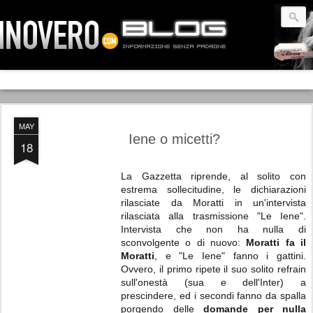
MAY
Iene o micetti?
18
La Gazzetta riprende, al solito con
estrema sollecitudine, le dichiarazioni
rilasciate da Moratti in un'intervista
rilasciata alla trasmissione "Le Iene".
Intervista che non ha nulla di
sconvolgente o di nuovo:
Moratti fa il
Moratti
, e "Le Iene" fanno i gattini.
Ovvero, il primo ripete il suo solito refrain
sull'onestà (sua e dell'Inter) a
prescindere, ed i secondi fanno da spalla
porgendo delle
domande per nulla