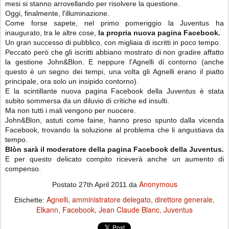
mesi si stanno arrovellando per risolvere la questione.
Oggi, finalmente, l'illuminazione.
Come forse sapete, nel primo pomeriggio la Juventus ha
inaugurato, tra le altre cose,
la propria nuova pagina Facebook.
Un gran successo di pubblico, con migliaia di iscritti in poco tempo.
Peccato però che gli iscritti abbiano mostrato di non gradire affatto
la gestione John&Blon. E neppure l'Agnelli di contorno (anche
questo è un segno dei tempi, una volta gli Agnelli erano il piatto
principale, ora solo un insipido contorno).
E la scintillante nuova pagina Facebook della Juventus è stata
subito sommersa da un diluvio di critiche ed insulti.
Ma non tutti i mali vengono per nuocere.
John&Blon, astuti come faine, hanno preso spunto dalla vicenda
Facebook, trovando la soluzione al problema che li angustiava da
tempo.
Blòn sarà il moderatore della pagina Facebook della Juventus.
E per questo delicato compito riceverà anche un aumento di
compenso.
Anonymous
Postato
27th April 2011
da
Agnelli
amministratore delegato
direttore generale
Etichette:
Elkann
Facebook
Jean Claude Blanc
Juventus