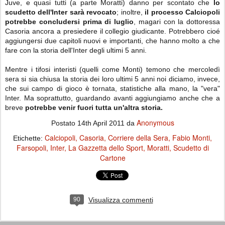
Juve, e quasi tutti (a parte Moratti) danno per scontato che
lo
scudetto dell'Inter sarà revocato
; inoltre,
il processo Calciopoli
potrebbe concludersi prima di luglio
, magari con la dottoressa
Casoria ancora a presiedere il collegio giudicante. Potrebbero cioé
aggiungersi due capitoli nuovi e importanti, che hanno molto a che
fare con la storia dell'Inter degli ultimi 5 anni.
Mentre i tifosi interisti (quelli come Monti) temono che mercoledì
sera si sia chiusa la storia dei loro ultimi 5 anni noi diciamo, invece,
che sui campo di gioco è tornata, statistiche alla mano, la "vera"
Inter. Ma soprattutto, guardando avanti aggiungiamo anche che a
breve
potrebbe venir fuori tutta un'altra storia.
Anonymous
Postato
14th April 2011
da
Calciopoli
Casoria
Corriere della Sera
Fabio Monti
Etichette:
Farsopoli
Inter
La Gazzetta dello Sport
Moratti
Scudetto di
Cartone
90
Visualizza commenti