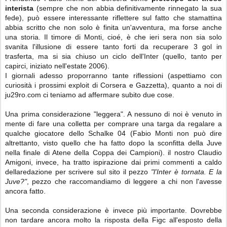
interista
(sempre che non abbia definitivamente rinnegato la sua
fede), può essere interessante riflettere sul fatto che stamattina
abbia scritto che non solo è finita un'avventura, ma forse anche
una storia. Il timore di Monti, cioé, è che ieri sera non sia solo
svanita l'illusione di essere tanto forti da recuperare 3 gol in
trasferta, ma si sia chiuso un ciclo dell'Inter (quello, tanto per
capirci, iniziato nell'estate 2006).
I giornali adesso proporranno tante riflessioni (aspettiamo con
curiosità i prossimi exploit di Corsera e Gazzetta), quanto a noi di
ju29ro.com ci teniamo ad affermare subito due cose.
Una prima considerazione "leggera". A nessuno di noi è venuto in
mente di fare una colletta per comprare una targa da regalare a
qualche giocatore dello Schalke 04 (Fabio Monti non può dire
altrettanto, visto quello che ha fatto dopo la sconfitta della Juve
nella finale di Atene della Coppa dei Campioni). il nostro Claudio
Amigoni, invece, ha tratto ispirazione dai primi commenti a caldo
dellaredazione per scrivere sul sito il pezzo
"l'Inter è tornata. E la
Juve?"
, pezzo che raccomandiamo di leggere a chi non l'avesse
ancora fatto.
Una seconda considerazione è invece più importante. Dovrebbe
non tardare ancora molto la risposta della Figc all'esposto della