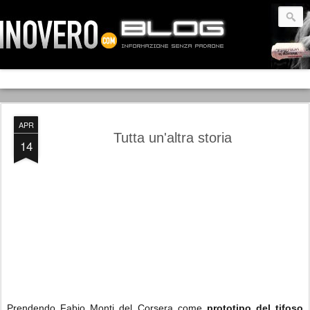
APR
Tutta un'altra storia
14
Prendendo Fabio Monti del Corsera come
prototipo del tifoso