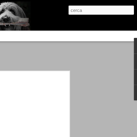
re, condanne scritte prima di ogni
, e chi provava a cantare fuori dal coro
 giustizialista innescato da una indagine
nso unico.
abbia e dalla passione, si ritrovò a
are quell’onda mediatica che ci stava