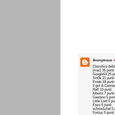
è finita.
Quando abbiamo messo on line
questo sito la nostra squadra del
cuore stava vivendo il suo periodo
più buio, annichilita nel suo
prestigio e guidata in modo da non
dare molte speranze di un futuro
migliore.
Anonymous
4
Classifica dell
[mac] 35 punti
Googie53 25 pu
Sm0k 21 punti
La Juve meno italiana
SEP
Erode 18 punti
8
Sulle implicazioni anche finanziarie
Il gol di Canna
relativi criteri di compilazione), 
Raff 10 punti
7 (alcuni dei quali utilizzati poco o nulla
Alberto 7 punti
che sono italiani invece solo 2 dei 10 nuov
Gaetano 5 punt
Little Lord 5 pu
Enzo 5 punti
Roma - Juventus 2-1
AUG
schme1chel 5 
Fortius 5 punti
30
La Juventus rimedia una sonora bat