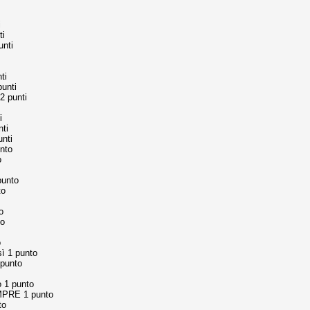
ce solo a 10 minuti dalla fine, dopo essere rimasta in 10 uomini.
i
ti
unti
no regalato un'urna non facile alle italiane, specialmente alla Juventus,
 girone forse più avvincente:
ti
 Shakhtar Donetsk (Ucr), Malmoe (Sve)
unti
2 punti
ter Utd (Ing), Cska Mosca (Rus), Wolfsburg (Ger).
i
 (Spa), Galatasaray (Tur), Astana (Kaz).
ti
unti
nto
o
izzico di sfortuna. Partita sbagliata come impostazione, a cominciare
punto
e con la gestione della stessa. Può succedere. Oggi anche Allegri ha
to
 lo abbia capito. Quindi, niente drammi e vediamo di imparare in
passo falso, o c'è qualcosa di più?
o
to
o
ì 1 punto
 punto
i
o 1 punto
ositivo della sentenza di primo grado del processo sportivo
RE 1 punto
mmesse.
to