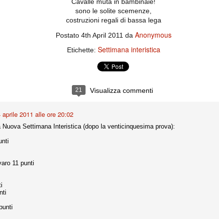
importantissimi punti per la
Cavalle muta in bambinaie!
Nonostante il gol fortunoso del
qualificazione e mettendosi alle
sono le solite scemenze,
Chievo, la sensazione netta è che
spalle le brutte prestazioni del
costruzioni regali di bassa lega
la matassa sia molto, molto lunga
campionato. Dopo un primo tempo
e difficile da sbrogliare.
di sofferenza gli uomini di Allegri
Anonymous
Postato
4th April 2011
da
hanno saputo reagire al gol
fortunoso (e non molto regolare)
Settimana interistica
Etichette:
segnato dagli inglesi e a portare a
casa il bottino intero.
21
Visualizza commenti
 aprile 2011 alle ore 20:02
a Nuova Settimana Interistica (dopo la venticinquesima prova):
nti
 delle operazioni di calciomercato, oltre che sulle liste Uefa e serie A (e
varo 11 punti
abbiamo già pubblicato un pezzo dedicato pochi giorni fa. Ricordiamo che
) dei 12 giocatori usciti nella sessione di calciomercato sono italiani, e
i giocatori arrivati.
i
nti
punti
osta all'Olimpico. Una squadra che per i primi 75 minuti non ha