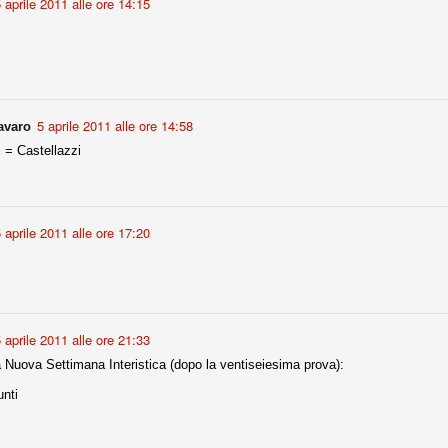
 aprile 2011 alle ore 14:15
Comproprietà - Capitolo finale
UN
18
Finita un'altra stagione di trionfi, è tempo ora per la Juve di
mettersi tutto alle spalle e di organizzare il mercato per la
rossima stagione.
5 aprile 2011 alle ore 14:58
avaro
e anni fa il calcio italiano ha deciso di adeguarsi al resto d’Europa e
i = Castellazzi
 estinguere definitivamente la pratica delle comproprietà. Per
evolare le società, la FIGC aveva dato inizialmente un anno di tempo,
lvo poi decidere di concedere una proroga fino a giugno 2015.
 aprile 2011 alle ore 17:20
rdinaria
mo orgogliosi di un gruppo (società, dirigenti, staff tecnico, squadra)
spacciato. Una squadra che ha saputo cambiare guida tecnica, staff,
 aprile 2011 alle ore 21:33
li di gioco, interpreti, mentalità in campo... riproponendosi sempre e
a Nuova Settimana Interistica (dopo la ventiseiesima prova):
2014/15:
nti
 ai rigori).