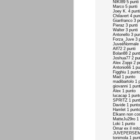
NIKI89 5 punti
combinato un granché, ritrova la lu
Marco 5 punti
Joey K. 4 punt
Chilavert 4 pun
Champions League 2015/16
AUG
Gianfranco 3 p
28
I sorteggi di giovedì 27 Agosto han
Pieraz 3 punti
che, a detta di tutti, è capitata nel
Walter 3 punti
Antonello 3 pun
Gruppo A: Psg (Fra), Real Madrid (Spa),
Forza_Juve 3 p
JuveèNormale 
Gruppo B: Psv Eindhoven (Ola), Manches
Alf72 2 punti
Bolan88 2 punt
Gruppo C: Benfica (Por), Atletico Madrid
Joshua77 2 pun
Alex Zoppi 2 p
Antonio66 1 pu
Juventus - Udinese 0-1
AUG
Figghiu 1 punt
Mad 1 punto
23
Sconfitta meritata, anche con un p
madibartolo 1 
dalle scelte iniziali per continuar
giovanni 1 pun
sbagliato davvero molto. Siamo certi che
Alex 1 punto
fretta. Che ne pensate voi? Un semplice 
lucacap 1 punt
SPRITZ 1 pun
Nel frattempo, le nostre pagelle:
Davide 1 punto
Hamlet 1 punt
Buffon s.v.
Elkann non cos
MatteJu29ro 1
La legge è disuguale per tutt
Loki 1 punto
AUG
Omar ex il mit
20
È di oggi la pubblicazione del disp
JUVEPERSEMP
sull'ennesimo ramo del calciosco
tonimola 1 pun