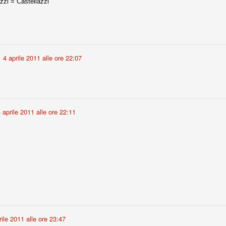
zzi = Castellazzi
fitte)
s - Lazio 2-0
4 aprile 2011 alle ore 22:07
percoppa italiana, diventando così la squadra più titolata in Italia in
 il Milan (a meno di classifiche e tabelle "galliane"), fermo a quota 6.
e i bianconeri a trovare una certa unità dopo le prime deludenti
 aprile 2011 alle ore 22:11
no, non è una barzelletta. O forse sì, fate voi, ma non fa ridere. Ci
, non è una storiaccia legata alla ex Jugoslavia. Dicevamo che ci sono
a età (29 anni), e sono fisicamente simili, entrambi grandi e grossi.
uropee, e tutti e due sono appena arrivati a giocare in Italia. Il
one
licate finora sono le motivazioni del giudizio di Cassazione relativo a
vano scelto di farsi giudicare con il rito abbreviato.
o, e quindi non le commenteremo, le considerazioni (di parte)
prese dalla maggior parte dei media (chissà perché...), come fossero
rile 2011 alle ore 23:47