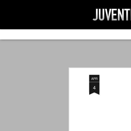
AD IMPOSSIBIL
SEP
19
Ad impossibilìa nemo tenetur. Per
significa che nessuno è tenuto a 
Ed infatti, per chi ricorda le convulse gi
APR
davvero impresa impossibile quella di mod
erano abbattuti sulla Juventus.
4
PER UNA VERITÀ
SEP
STORICA
19
Cari amici, l'avventura che
abbiamo iniziato il 5 maggio 2007