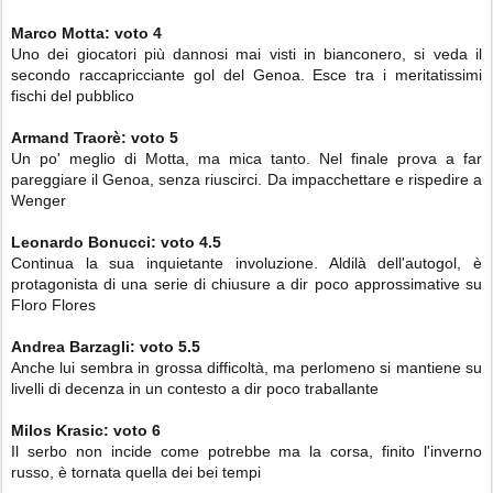
Marco Motta
: voto
4
Uno dei giocatori più dannosi mai visti in bianconero, si veda il
secondo raccapricciante gol del Genoa. Esce tra i meritatissimi
fischi del pubblico
Armand Traorè
:
voto
5
Un po' meglio di Motta, ma mica tanto. Nel finale prova a far
pareggiare il Genoa, senza riuscirci. Da impacchettare e rispedire a
Wenger
Leonardo Bonucci:
voto
4.5
Continua la sua inquietante involuzione. Aldilà dell'autogol, è
protagonista di una serie di chiusure a dir poco approssimative su
Floro Flores
Andrea Barzagli
:
voto
5.5
Anche lui sembra in grossa difficoltà, ma perlomeno si mantiene su
livelli di decenza in un contesto a dir poco traballante
Milos Krasic:
voto
6
Il serbo non incide come potrebbe ma la corsa, finito l'inverno
russo, è tornata quella dei bei tempi