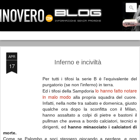
APR
Inferno e inciviltà
17
Per tutti i tifosi la serie B è l'equivalente del
purgatorio (se non l'inferno) in terra.
lo hanno fatto notare
Ed i tifosi della Sampdoria
in malo modo
alla propria squadra del cuore.
Infatti, nella notte tra sabato e domenica, giusto
qualche ora dopo la sconfitta con il Milan,
hanno assaltato a colpi di pietre e bastoni il
pullman che aveva a bordo calciatori, tecnici e
dirigenti, ed
hanno minacciato i calciatori di
morte.
Come se Palombo e soci stessero giocando a perdere, e non