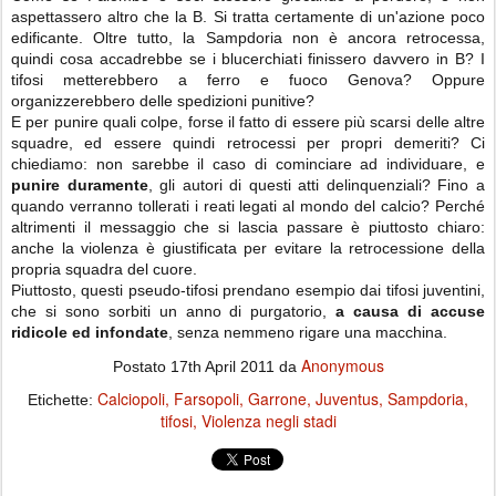
aspettassero altro che la B. Si tratta certamente di un'azione poco
edificante. Oltre tutto, la Sampdoria non è ancora retrocessa,
quindi cosa accadrebbe se i blucerchiati finissero davvero in B? I
tifosi metterebbero a ferro e fuoco Genova? Oppure
organizzerebbero delle spedizioni punitive?
E per punire quali colpe, forse il fatto di essere più scarsi delle altre
squadre, ed essere quindi retrocessi per propri demeriti? Ci
chiediamo: non sarebbe il caso di cominciare ad individuare, e
punire duramente
, gli autori di questi atti delinquenziali? Fino a
quando verranno tollerati i reati legati al mondo del calcio? Perché
altrimenti il messaggio che si lascia passare è piuttosto chiaro:
anche la violenza è giustificata per evitare la retrocessione della
propria squadra del cuore.
Piuttosto, questi pseudo-tifosi prendano esempio dai tifosi juventini,
che si sono sorbiti un anno di purgatorio,
a causa di accuse
ridicole ed infondate
, senza nemmeno rigare una macchina.
Anonymous
Postato
17th April 2011
da
Calciopoli
Farsopoli
Garrone
Juventus
Sampdoria
Etichette:
tifosi
Violenza negli stadi