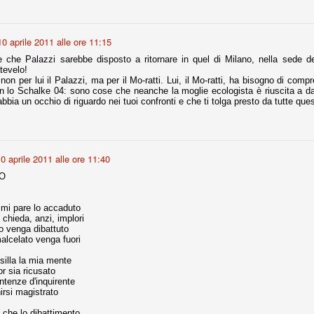
10 aprile 2011 alle ore 11:15
Comproprietà - Capitolo finale
UN
18
Finita un'altra stagione di trionfi, è tempo ora per la Juve di
 che Palazzi sarebbe disposto a ritornare in quel di Milano, nella sede dell'
mettersi tutto alle spalle e di organizzare il mercato per la
tevelo!
rossima stagione.
 non per lui il Palazzi, ma per il Mo-ratti. Lui, il Mo-ratti, ha bisogno di comp
n lo Schalke 04: sono cose che neanche la moglie ecologista è riuscita a darg
e anni fa il calcio italiano ha deciso di adeguarsi al resto d’Europa e
abbia un occhio di riguardo nei tuoi confronti e che ti tolga presto da tutte qu
 estinguere definitivamente la pratica delle comproprietà. Per
evolare le società, la FIGC aveva dato inizialmente un anno di tempo,
lvo poi decidere di concedere una proroga fino a giugno 2015.
0 aprile 2011 alle ore 11:40
O
rdinaria
 mi pare lo accaduto
mo orgogliosi di un gruppo (società, dirigenti, staff tecnico, squadra)
o chieda, anzi, implori
spacciato. Una squadra che ha saputo cambiare guida tecnica, staff,
o venga dibattuto
li di gioco, interpreti, mentalità in campo... riproponendosi sempre e
alcelato venga fuori
silla la mia mente
2014/15:
or sia ricusato
ntenze d'inquirente
 ai rigori).
irsi magistrato
 che lo dibattimento