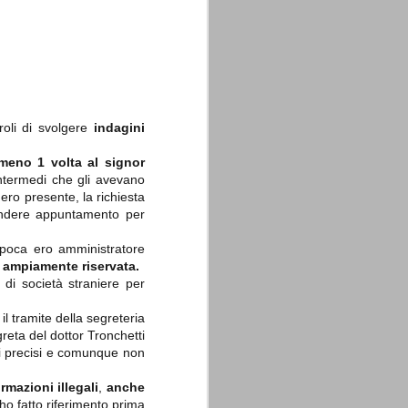
roli di svolgere
indagini
La sentenza di
SEP
Cassazione su Moggi
11
lmeno 1 volta al signor
Dal sito della Corte di
Cassazione:
intermedi che gli avevano
ero presente, la richiesta
"In Italia la Corte Suprema di
ndere appuntamento per
Cassazione è al vertice della
giurisdizione ordinaria; tra le
principali funzioni che le sono
l'epoca ero amministratore
attribuite dalla legge fondamentale
 ampiamente riservata.
sull'ordinamento giudiziario del 30
o di società straniere per
gennaio 1941 n. 12 (art. 65) vi è
quella di assicurare "l'esatta
osservanza e l'uniforme
il tramite della segreteria
interpretazione della legge, l'unità
greta del dottor Tronchetti
del diritto oggettivo nazionale, il
di precisi e comunque non
rispetto dei limiti delle diverse
giurisdizioni".
rmazioni illegali
,
anche
ho fatto riferimento prima