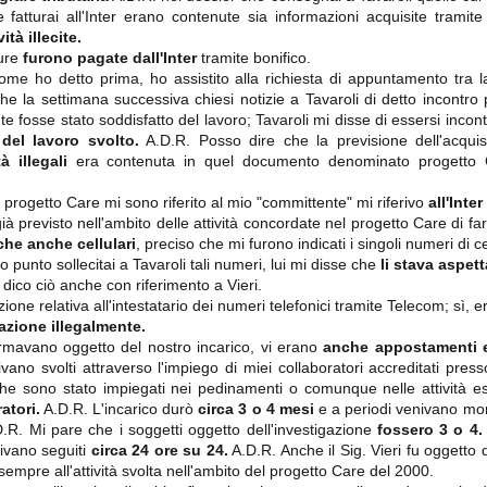
ce solo a 10 minuti dalla fine, dopo essere rimasta in 10 uomini.
fatturai all'Inter erano contenute sia informazioni acquisite tramite 
ità illecite.
ture
furono pagate dall'Inter
tramite bonifico.
come ho detto prima, ho assistito alla richiesta di appuntamento tra l
no regalato un'urna non facile alle italiane, specialmente alla Juventus,
che la settimana successiva chiesi notizie a Tavaroli di detto incontr
 girone forse più avvincente:
te fosse stato soddisfatto del lavoro; Tavaroli mi disse di essersi inco
 Shakhtar Donetsk (Ucr), Malmoe (Sve)
del lavoro svolto.
A.D.R. Posso dire che la previsione dell'acquisi
à illegali
era contenuta in quel documento denominato progetto 
ter Utd (Ing), Cska Mosca (Rus), Wolfsburg (Ger).
 (Spa), Galatasaray (Tur), Astana (Kaz).
progetto Care mi sono riferito al mio "committente" mi riferivo
all'Inte
ià previsto nell'ambito delle attività concordate nel progetto Care di fare
che anche cellulari
, preciso che mi furono indicati i singoli numeri di cel
o punto sollecitai a Tavaroli tali numeri, lui mi disse che
li stava aspett
izzico di sfortuna. Partita sbagliata come impostazione, a cominciare
dico ciò anche con riferimento a Vieri.
e con la gestione della stessa. Può succedere. Oggi anche Allegri ha
 lo abbia capito. Quindi, niente drammi e vediamo di imparare in
one relativa all'intestatario dei numeri telefonici tramite Telecom; sì, e
passo falso, o c'è qualcosa di più?
zione illegalmente.
formavano oggetto del nostro incarico, vi erano
a
nche appostamenti 
nivano svolti attraverso l'impiego di miei collaboratori accreditati pres
e che sono stato impiegati nei pedinamenti o comunque nelle attività e
atori.
A.D.R. L'incarico durò
circa 3 o 4 mesi
e a periodi venivano moni
.D.R. Mi pare che i soggetti oggetto dell'investigazione
fossero 3 o 4.
i
nivano seguiti
circa 24 ore su 24.
A.D.R. Anche il Sig. Vieri fu oggetto
ositivo della sentenza di primo grado del processo sportivo
mmesse.
 sempre all'attività svolta nell'ambito del progetto Care del 2000.