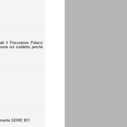
li il Procuratore Palazzi
sione sul suddetto perché
icamente SERIE B!!!