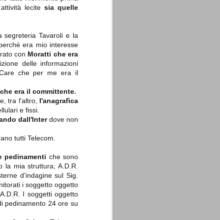
attività lecite
s
ia quelle
a segreteria Tavaroli e la
o perché era mio interesse
ntrato con
Moratti che era
zione delle informazioni
Care che per me era il
r che era il committente.
, tra l'altro,
l'anagrafìca
lulari e fissi.
ando dall'Inter
dove non
rano tutti Telecom.
e pedinamenti
che sono
so la mia struttura; A.D.R.
sterne d'indagine sul Sig.
torati i soggetto oggetto
A.D.R. I soggetti oggetto
 di pedinamento 24 ore su