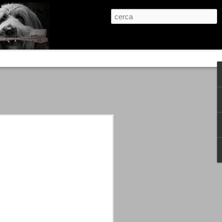
re, condanne scritte prima di ogni
, e chi provava a cantare fuori dal coro
 giustizialista innescato da una indagine
nso unico.
abbia e dalla passione, si ritrovò a
are quell’onda mediatica che ci stava