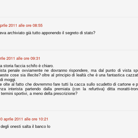
nni uno fra i maggiori talenti del calcio italiano della sua generazione,
 bravo nell'anticipo, bravo in marcatura, bravo nello scegliere il tempo
no, bravo nell'avanzare palla al piede, bravo nei colpi di testa. Bravo.
prile 2011 alle ore 08:55
va archiviato già tutto apponendo il segreto di stato?
 della Juventus era fare mercato e farlo subito, anche al fine di
tenze annunciate di Tevez e Pirlo, svecchiando al contempo una rosa
'acquisto di Rugani, Dybala e Zaza, il gentleman agreement con il
eyra sono tutte mosse che puntano a ringiovanire la rosa affidandosi a
rile 2011 alle ore 09:31
a storia faccia schifo è chiaro.
vista penale ovviamente ne dovranno rispondere, ma dal punto di vista sp
ste cose sia illecite? oltre al principio di lealtà che è una fantastica cazza
sa per la Juventus l'epoca degli accordi di compartecipazione
edi moggi.
 la data finale, data nella quale quella forma contrattuale (con
e olte al fatto che dovremmo fare tutti la cacca sullo scudetto di cartone e po
di accordo) dovrà scomparire dal calcio italiano.
enza interista partendo dalla premiata (con la refurtiva) ditta moratti-tro
n termini sportivi, a meno della prescrizione?
i gli accordi di compartecipazione ancora in essere.
re del Sassuolo, così come Berardi (ora al 100%). Se uno dei due
0 aprile 2011 alle ore 10:21
deremo atto di quanto costerà. Di certo, quei due giocatori, insieme a
eso parecchio. Non sul piano sportivo, ma su quello finanziario. E non
 degli onesti salta il banco lo
ppe Marotta del quale una parte della tifoseria juventina sembra non
o.