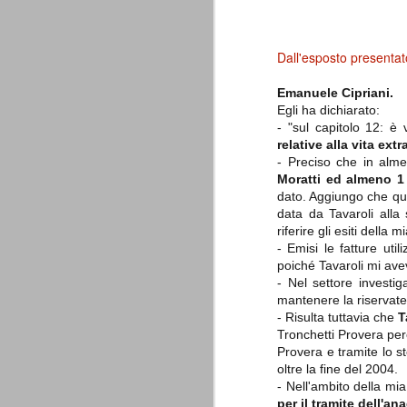
è finita.
Quando abbiamo messo on line
questo sito la nostra squadra del
cuore stava vivendo il suo periodo
Dall'esposto presentato
più buio, annichilita nel suo
prestigio e guidata in modo da non
Emanuele Cipriani.
dare molte speranze di un futuro
migliore.
Egli ha dichiarato:
- "sul capitolo 12: è
relative alla vita extr
- Preciso che in alme
Moratti ed almeno 1 
dato. Aggiungo che qua
data da Tavaroli alla
riferire gli esiti della 
- Emisi le fatture uti
poiché Tavaroli mi avev
La Juve meno italiana
- Nel settore invest
SEP
mantenere la riservatez
8
Sulle implicazioni anche finanziarie
relativi criteri di compilazione), 
- Risulta tuttavia che
T
7 (alcuni dei quali utilizzati poco o nulla
Tronchetti Provera perc
che sono italiani invece solo 2 dei 10 nuov
Provera e tramite lo s
oltre la fine del 2004.
Roma - Juventus 2-1
AUG
- Nell'ambito della mi
30
La Juventus rimedia una sonora bat
per il tramite dell'an