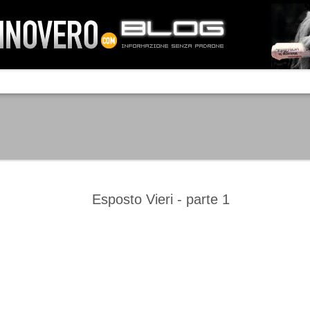
IA NEMO TENETUR
Mass-media feroci, sentimento popola
processo. Una vera e propria mattanza
veniva travolto, annichilito dal furore
 chi conosce il latino, questa frase
che, fin dai primi attimi, sembrò a se
fare imprese impossibili.
Un gruppo di persone, spronato dalla r
ornate dell’estate 2006, sembrava
lavorare sul web per cercare di argin
ificare il corso degli eventi che si
condannando irreversibilmente.
Esposto Vieri - parte 1
Manchester City -
Juventus - Chievo 1-1
SEP
SEP
Juventus 1-2
15
12
La Juventus esce con un
misero punto dallo Juventus
La Juventus trionfa a
Stadium, accentuando una crisi
Manchester conquistandosi tre
che sembra non avere fine.