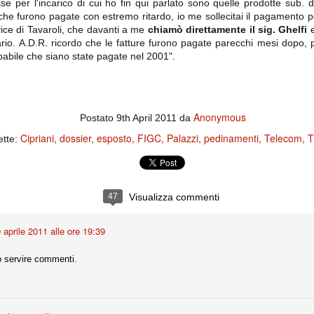
e per l'incarico di cui ho fin qui parlato sono quelle prodotte sub. 
la polemica sviluppatasi in questi giorni, soprattutto fra tifosi
he furono pagate con estremo ritardo, io me sollecitai il pagamento pe
io che ognuno tiri l'acqua al suo mulino e difenda strenuamente il
vice di Tavaroli, che davanti a me
chiamò direttamente il sig. Ghelfi
e
 presenza o dell'assenza di prove. Ci interessa invece altro.
cario. A.D.R. ricordo che le fatture furono pagate parecchi mesi dopo
obabile che siano state pagate nel 2001".
Teramo, l'ingiustizia sportiva
UG
17
Nei giorni scorsi abbiamo ricevuto alcuni messaggi di amici
teramani, che ci chiedevano spazio per la loro vicenda, al limite
ll'incredibile. Ce ne occupiamo volentieri.
Anonymous
Postato
9th April 2011
da
po le incongruenze emerse negli scorsi anni nello scandalo del
alcioscommesse, con le assurde accuse a Pepe e Bonucci, e la
Cipriani
dossier
esposto
FIGC
Palazzi
pedinamenti
Telecom
T
ette:
radossale situazione di Conte, oltre ai tanti altri tirati in ballo solo da
stimonianze di terze parti (senza riscontri oggettivi), ora si punta il dito
ntro il Teramo.
47
Visualizza commenti
ta
 aprile 2011 alle ore 19:39
-Marotta ha conseguito il suo ottavo successo nelle 19 competizioni
torie e tre secondi posti in 19 competizioni: risultati impressionanti, da
guida, negli ultimi 13 mesi, sono stati ottenuti (in 5 competizioni) 3
 servire commenti.