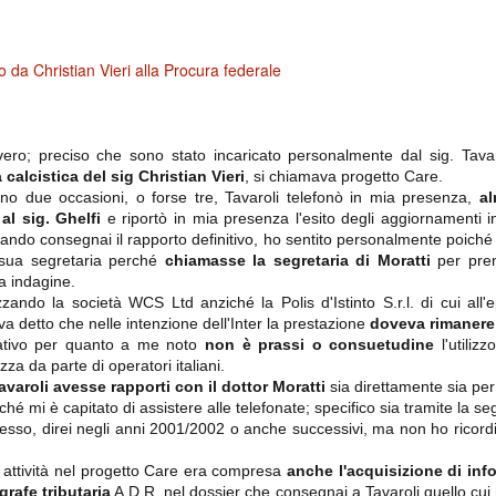
importantissimi punti per la
Nonostante il gol fortunoso del
qualificazione e mettendosi alle
Chievo, la sensazione netta è che
spalle le brutte prestazioni del
la matassa sia molto, molto lunga
campionato. Dopo un primo tempo
e difficile da sbrogliare.
 da Christian Vieri alla Procura federale
di sofferenza gli uomini di Allegri
hanno saputo reagire al gol
fortunoso (e non molto regolare)
segnato dagli inglesi e a portare a
casa il bottino intero.
 vero; preciso che sono stato incaricato personalmente dal sig. Tava
a calcistica del sig Christian Vieri
, si chiamava progetto Care.
no due occasioni, o forse tre, Tavaroli telefonò in mia presenza,
a
al sig. Ghelfi
e riportò in mia presenza l'esito degli aggiornamenti 
ndo consegnai il rapporto definitivo, ho sentito personalmente poiché 
 sua segretaria perché
chiamasse la segretaria di Moratti
per pre
mia indagine.
lizzando la società WCS Ltd anziché la Polis d'Istinto S.r.l. di cui al
a detto che nelle intenzione dell'Inter la prestazione
doveva rimanere
igativo per quanto a me noto
n
on è prassi o consuetudine
l'utilizz
za da parte di operatori italiani.
 delle operazioni di calciomercato, oltre che sulle liste Uefa e serie A (e
abbiamo già pubblicato un pezzo dedicato pochi giorni fa. Ricordiamo che
avaroli avesse rapporti con il dottor Moratti
sia direttamente sia per 
) dei 12 giocatori usciti nella sessione di calciomercato sono italiani, e
hé mi è capitato di assistere alle telefonate; specifico sia tramite la se
i giocatori arrivati.
tesso, direi negli anni 2001/2002 o anche successivi, ma non ho ricor
a attività nel progetto Care era compresa
anche l'acquisizione di info
osta all'Olimpico. Una squadra che per i primi 75 minuti non ha
agrafe tributaria
A.D.R. nel dossier che consegnai a Tavaroli quello cui 