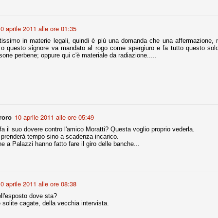
r quello che è: un allenamento in vista della stagione, una ghiotta
0 aprile 2011 alle ore 01:35
tere preziosi minuti nelle gambe. E chi sabato era allo stadio a San
e.
tissimo in materie legali, quindi è più una domanda che una affermazione, 
o questo signore va mandato al rogo come spergiuro e fa tutto questo solo 
sone perbene; oppure qui c'è materiale da radiazione.....
e A
e delle liste.
nua di ammortamento + ingaggio lordo annuo. La somma della potenza
10 aprile 2011 alle ore 05:49
roro
perare il 70 % del fatturato al netto delle plusvalenze (vedi regole del
fa il suo dovere contro l'amico Moratti? Questa voglio proprio vederla.
prenderà tempo sino a scadenza incarico.
del fatturato 2014/15, che dovrebbe comunque essere intorno ai 320
 a Palazzi hanno fatto fare il giro delle banche...
o 2015/16, esercizio appena iniziato.
mercato si valuta alla fine, a inizio settembre. Fermo restando che poi
0 aprile 2011 alle ore 08:38
glio, sono già arrivati Rugani, Dybala, Khedira, Mandzukic, Neto, Zaza.
ell'esposto dove sta?
ez, Ogbonna, forse Vidal. Il mercato i nostri dirigenti hanno dimostrato
solite cagate, della vecchia intervista.
o fare meglio di noi tifosi.