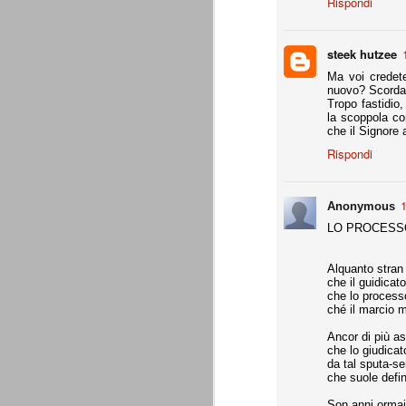
Rispondi
Da agosto 2012 a giugno 2015.
steek hutzee
J
Ma voi credete
nuovo? Scorda
p
Tropo fastidio,
la scoppola co
Du
che il Signore 
di
Rispondi
ag
sa
1
Anonymous
LO PROCESS
Grazie, Juve. Stagione strao
JUN
Alquanto stran
7
Siamo orgogliosi di voi. Grazie. Sia
che il guidicat
che a metà luglio veniva dato per 
che lo process
preparazione, metodi di allenamento, modu
ché il marcio m
comunque come vincente.
Ancor di più as
4 competizioni disputate nella stagione 
che lo giudicat
da tal sputa-se
- Supercoppa italiana: 2° posto (persa solo
che suole defin
Son anni ormai