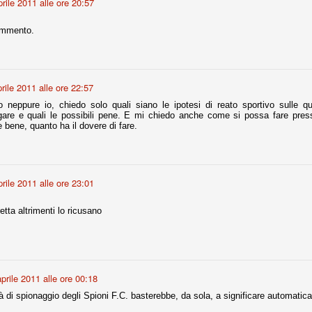
prile 2011 alle ore 20:57
ommento.
fitte)
s - Lazio 2-0
percoppa italiana, diventando così la squadra più titolata in Italia in
prile 2011 alle ore 22:57
 il Milan (a meno di classifiche e tabelle "galliane"), fermo a quota 6.
eppure io, chiedo solo quali siano le ipotesi di reato sportivo sulle qua
e i bianconeri a trovare una certa unità dopo le prime deludenti
are e quali le possibili pene. E mi chiedo anche come si possa fare pres
e bene, quanto ha il dovere di fare.
no, non è una barzelletta. O forse sì, fate voi, ma non fa ridere. Ci
, non è una storiaccia legata alla ex Jugoslavia. Dicevamo che ci sono
prile 2011 alle ore 23:01
a età (29 anni), e sono fisicamente simili, entrambi grandi e grossi.
uropee, e tutti e due sono appena arrivati a giocare in Italia. Il
etta altrimenti lo ricusano
one
licate finora sono le motivazioni del giudizio di Cassazione relativo a
vano scelto di farsi giudicare con il rito abbreviato.
prile 2011 alle ore 00:18
o, e quindi non le commenteremo, le considerazioni (di parte)
prese dalla maggior parte dei media (chissà perché...), come fossero
vità di spionaggio degli Spioni F.C. basterebbe, da sola, a significare automat