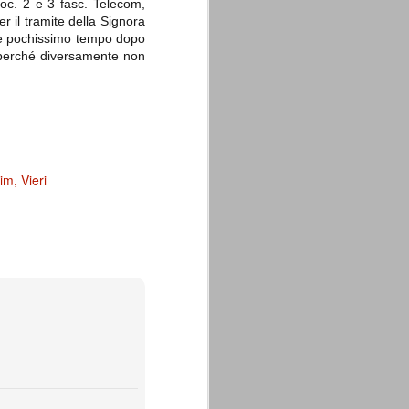
doc. 2 e 3 fasc. Telecom,
r il tramite della Signora
 pochissimo tempo dopo
, perché diversamente non
im
Vieri