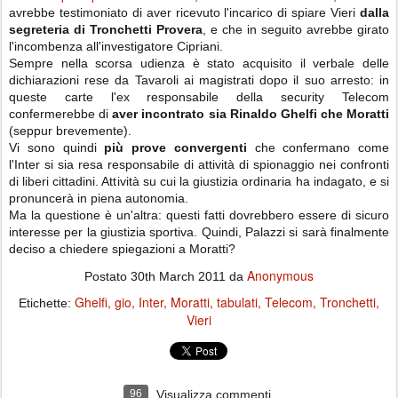
avrebbe testimoniato di aver ricevuto l'incarico di spiare Vieri
dalla
segreteria di Tronchetti Provera
, e che in seguito avrebbe girato
l'incombenza all'investigatore Cipriani.
Sempre nella scorsa udienza è stato acquisito il verbale delle
dichiarazioni rese da Tavaroli ai magistrati dopo il suo arresto: in
queste carte l'ex responsabile della security Telecom
confermerebbe di
aver incontrato sia Rinaldo Ghelfi che Moratti
(seppur brevemente).
Vi sono quindi
più prove convergenti
che confermano come
l'Inter si sia resa responsabile di attività di spionaggio nei confronti
di liberi cittadini. Attività su cui la giustizia ordinaria ha indagato, e si
pronuncerà in piena autonomia.
Ma la questione è un'altra: questi fatti dovrebbero essere di sicuro
interesse per la giustizia sportiva. Quindi, Palazzi si sarà finalmente
deciso a chiedere spiegazioni a Moratti?
Anonymous
Postato
30th March 2011
da
Ghelfi
gio
Inter
Moratti
tabulati
Telecom
Tronchetti
Etichette:
Vieri
96
Visualizza commenti