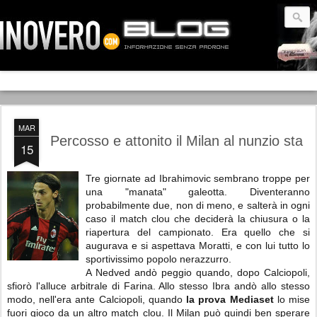
MAR
Percosso e attonito il Milan al nunzio sta
15
Tre giornate ad Ibrahimovic sembrano troppe per
una "manata" galeotta. Diventeranno
probabilmente due, non di meno, e salterà in ogni
caso il match clou che deciderà la chiusura o la
riapertura del campionato. Era quello che si
augurava e si aspettava Moratti, e con lui tutto lo
sportivissimo popolo nerazzurro.
A Nedved andò peggio quando, dopo Calciopoli,
sfiorò l'alluce arbitrale di Farina. Allo stesso Ibra andò allo stesso
modo, nell'era ante Calciopoli, quando
la prova Mediaset
lo mise
fuori gioco da un altro match clou. Il Milan può quindi ben sperare