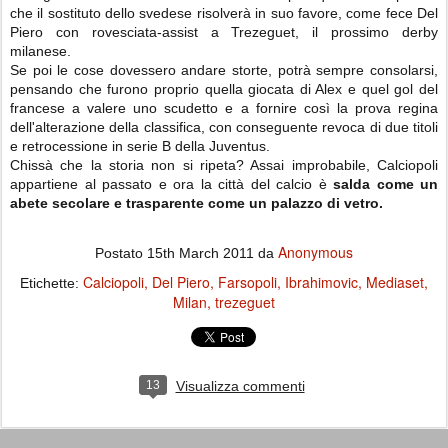
che il sostituto dello svedese risolverà in suo favore, come fece Del
Piero con rovesciata-assist a Trezeguet, il prossimo derby
milanese.
Se poi le cose dovessero andare storte, potrà sempre consolarsi,
pensando che furono proprio quella giocata di Alex e quel gol del
francese a valere uno scudetto e a fornire così la prova regina
dell'alterazione della classifica, con conseguente revoca di due titoli
e retrocessione in serie B della Juventus.
Chissà che la storia non si ripeta? Assai improbabile, Calciopoli
appartiene al passato e ora la città del calcio è
salda come un
abete secolare e trasparente come un palazzo di vetro.
Anonymous
Postato
15th March 2011
da
Calciopoli
Del Piero
Farsopoli
Ibrahimovic
Mediaset
Etichette:
Milan
trezeguet
13
Visualizza commenti