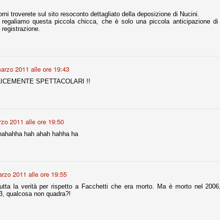
ce solo a 10 minuti dalla fine, dopo essere rimasta in 10 uomini.
orni troverete sul sito resoconto dettagliato della deposizione di Nucini.
regaliamo questa piccola chicca, che è solo una piccola anticipazione di 
 registrazione.
no regalato un'urna non facile alle italiane, specialmente alla Juventus,
 girone forse più avvincente:
 Shakhtar Donetsk (Ucr), Malmoe (Sve)
arzo 2011 alle ore 19:43
ter Utd (Ing), Cska Mosca (Rus), Wolfsburg (Ger).
ICEMENTE SPETTACOLARI !!
 (Spa), Galatasaray (Tur), Astana (Kaz).
zo 2011 alle ore 19:50
izzico di sfortuna. Partita sbagliata come impostazione, a cominciare
e con la gestione della stessa. Può succedere. Oggi anche Allegri ha
 hahahha hah ahah hahha ha
 lo abbia capito. Quindi, niente drammi e vediamo di imparare in
passo falso, o c'è qualcosa di più?
rzo 2011 alle ore 19:55
utta la verità per rispetto a Facchetti che era morto. Ma è morto nel 2006
03, qualcosa non quadra?!
i
ositivo della sentenza di primo grado del processo sportivo
mmesse.