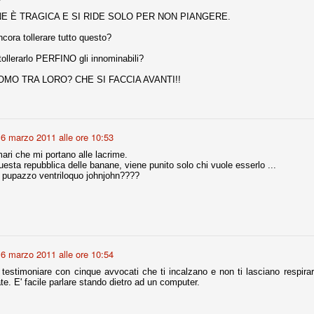
NE È TRAGICA E SI RIDE SOLO PER NON PIANGERE.
cora tollerare tutto questo?
Comproprietà - Capitolo finale
UN
18
Finita un'altra stagione di trionfi, è tempo ora per la Juve di
ollerarlo PERFINO gli innominabili?
mettersi tutto alle spalle e di organizzare il mercato per la
rossima stagione.
OMO TRA LORO? CHE SI FACCIA AVANTI!!
e anni fa il calcio italiano ha deciso di adeguarsi al resto d’Europa e
 estinguere definitivamente la pratica delle comproprietà. Per
evolare le società, la FIGC aveva dato inizialmente un anno di tempo,
lvo poi decidere di concedere una proroga fino a giugno 2015.
6 marzo 2011 alle ore 10:53
ari che mi portano alle lacrime.
uesta repubblica delle banane, viene punito solo chi vuole esserlo ...
l pupazzo ventriloquo johnjohn????
rdinaria
mo orgogliosi di un gruppo (società, dirigenti, staff tecnico, squadra)
spacciato. Una squadra che ha saputo cambiare guida tecnica, staff,
li di gioco, interpreti, mentalità in campo... riproponendosi sempre e
6 marzo 2011 alle ore 10:54
2014/15:
 testimoniare con cinque avvocati che ti incalzano e non ti lasciano respirar
e. E' facile parlare stando dietro ad un computer.
 ai rigori).