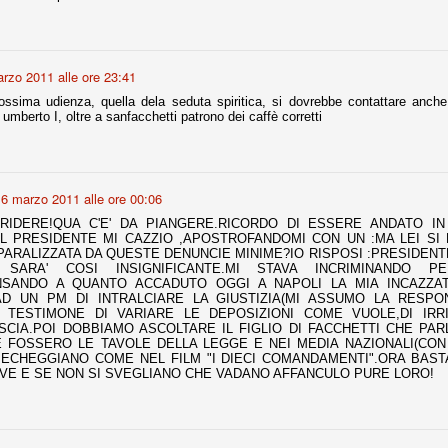
r quello che è: un allenamento in vista della stagione, una ghiotta
tere preziosi minuti nelle gambe. E chi sabato era allo stadio a San
rzo 2011 alle ore 23:41
e.
rossima udienza, quella dela seduta spiritica, si dovrebbe contattare anche 
 umberto I, oltre a sanfacchetti patrono dei caffè corretti
e A
e delle liste.
6 marzo 2011 alle ore 00:06
RIDERE!QUA C'E' DA PIANGERE.RICORDO DI ESSERE ANDATO I
nua di ammortamento + ingaggio lordo annuo. La somma della potenza
IL PRESIDENTE MI CAZZIO ,APOSTROFANDOMI CON UN :MA LEI SI
perare il 70 % del fatturato al netto delle plusvalenze (vedi regole del
' PARALIZZATA DA QUESTE DENUNCIE MINIME?IO RISPOSI :PRESIDENTE
SARA' COSI INSIGNIFICANTE.MI STAVA INCRIMINANDO P
NSANDO A QUANTO ACCADUTO OGGI A NAPOLI LA MIA INCAZZA
del fatturato 2014/15, che dovrebbe comunque essere intorno ai 320
D UN PM DI INTRALCIARE LA GIUSTIZIA(MI ASSUMO LA RESPON
o 2015/16, esercizio appena iniziato.
N TESTIMONE DI VARIARE LE DEPOSIZIONI COME VUOLE,DI IRR
SCIA.POI DOBBIAMO ASCOLTARE IL FIGLIO DI FACCHETTI CHE PAR
 FOSSERO LE TAVOLE DELLA LEGGE E NEI MEDIA NAZIONALI(CON
IECHEGGIANO COME NEL FILM "I DIECI COMANDAMENTI".ORA BAST
mercato si valuta alla fine, a inizio settembre. Fermo restando che poi
UVE E SE NON SI SVEGLIANO CHE VADANO AFFANCULO PURE LORO!
glio, sono già arrivati Rugani, Dybala, Khedira, Mandzukic, Neto, Zaza.
ez, Ogbonna, forse Vidal. Il mercato i nostri dirigenti hanno dimostrato
o fare meglio di noi tifosi.