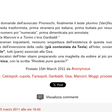
importantissimi punti per la
Nonostante il gol fortunoso del
qualificazione e mettendosi alle
Chievo, la sensazione netta è che
spalle le brutte prestazioni del
la matassa sia molto, molto lunga
campionato. Dopo un primo tempo
e difficile da sbrogliare.
di sofferenza gli uomini di Allegri
hanno saputo reagire al gol
fortunoso (e non molto regolare)
i domande dell'avvocato Prioreschi, finalmente il teste plurimo (Van)Nuc
segnato dagli inglesi e a portare a
eda trasformista, prima straniera poi italiana, prima buttata poi resusc
casa il bottino intero.
a numero poi "numerata", prima dimenticata poi annotata:
a Marconi e a Torino c'era Garibaldi."
scenari inquietanti, nessuno sospettava dell'esistenza di questa nuo
 dell'invenzione della radio (
già contestata da Tesla
) all'Inter, ovv
lle"
, tutti (pare) associati alla Gea.
iocatori dell'Inter stiano preparando una maglietta da esibire al più p
rsica
, con la scritta
"Rivolete pure questa?"
Anonymous
Postato
15th March 2011
da
Calciopoli
cupola
Farsopoli
Garibaldi
Gea
Marconi
Moggi
process
e:
 delle operazioni di calciomercato, oltre che sulle liste Uefa e serie A (e
abbiamo già pubblicato un pezzo dedicato pochi giorni fa. Ricordiamo che
) dei 12 giocatori usciti nella sessione di calciomercato sono italiani, e
i giocatori arrivati.
37
Visualizza commenti
5 marzo 2011 alle ore 19:43
osta all'Olimpico. Una squadra che per i primi 75 minuti non ha