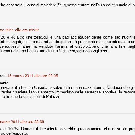
è aspettare il venerdì x vedere Zelig,basta entrare nell'aula del tribunale di N
fitte)
s - Lazio 2-0
zo 2011 alle ore 21:32
percoppa italiana, diventando così la squadra più titolata in Italia in
20 e 48,altro che zelig,qui e una pagliacciata,per gente come sto nucini,
 il Milan (a meno di classifiche e tabelle "galliane"), fermo a quota 6.
tati infangati,derisi e maltrattati da giornalisti prezzolati e leccapiedi.questo 
alere,quest'infame ha venduto l'anima al diavolo.Spero che alla fine pag
e i bianconeri a trovare una certa unità dopo le prime deludenti
barboni almeno hanno una dignità.Vigliacco,vigliacco vigliacco.
no, non è una barzelletta. O forse sì, fate voi, ma non fa ridere. Ci
15 marzo 2011 alle ore 22:05
ock
, non è una storiaccia legata alla ex Jugoslavia. Dicevamo che ci sono
a età (29 anni), e sono fisicamente simili, entrambi grandi e grossi.
nante.
uropee, e tutti e due sono appena arrivati a giocare in Italia. Il
arrivare alla fine, la Casoria assolve tutti e fa in cazziatone a Narducci che gli 
ebbe chiedere l'annullamento immediato delle sentenze sportive, la revoca 
, oltre che le dimissioni di Palazzi.
one
licate finora sono le motivazioni del giudizio di Cassazione relativo a
vano scelto di farsi giudicare con il rito abbreviato.
marzo 2011 alle ore 22:36
o, e quindi non le commenteremo, le considerazioni (di parte)
prese dalla maggior parte dei media (chissà perché...), come fossero
 al 100%. Domani il Presidente dovrebbe preannunciare che ci si sta prep
rso dell'esposto.