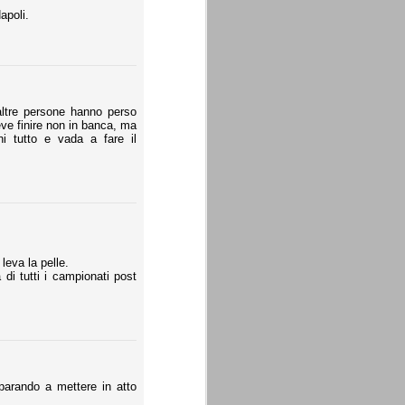
apoli.
altre persone hanno perso
deve finire non in banca, ma
hi tutto e vada a fare il
leva la pelle.
di tutti i campionati post
arando a mettere in atto