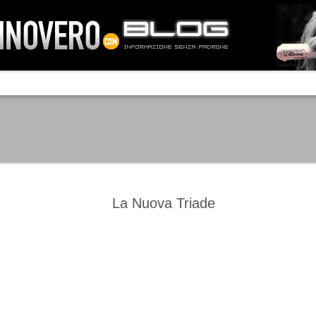
IA NEMO TENETUR
Mass-media feroci, sentimento popola
processo. Una vera e propria mattanza
veniva travolto, annichilito dal furore
 chi conosce il latino, questa frase
che, fin dai primi attimi, sembrò a se
fare imprese impossibili.
Un gruppo di persone, spronato dalla r
ornate dell’estate 2006, sembrava
lavorare sul web per cercare di argin
ificare il corso degli eventi che si
condannando irreversibilmente.
La Nuova Triade
Manchester City -
Juventus - Chievo 1-1
SEP
SEP
Juventus 1-2
15
12
La Juventus esce con un
misero punto dallo Juventus
La Juventus trionfa a
Stadium, accentuando una crisi
Manchester conquistandosi tre
che sembra non avere fine.