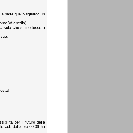
a, a parte quello sguardo un
fonte Wikipedia).
va solo che si mettesse a
 sua.
.
nestà!
bilità per il futuro della
llo adb delle ore 00:06 ha