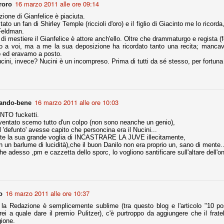
16 marzo 2011 alle ore 09:14
roro
ione di Gianfelice è piaciuta.
nni uno fra i maggiori talenti del calcio italiano della sua generazione,
to un fan di Shirley Temple (riccioli d'oro) e il figlio di Giacinto me lo ricord
 bravo nell'anticipo, bravo in marcatura, bravo nello scegliere il tempo
 Feldman.
no, bravo nell'avanzare palla al piede, bravo nei colpi di testa. Bravo.
ti di mestiere il Gianfelice è attore anch'ello. Oltre che drammaturgo e regista (
o a voi, ma a me la sua deposizione ha ricordato tanto una recita; manca
tap ed eravamo a posto.
cini, invece? Nucini è un incompreso. Prima di tutti da sé stesso, per fortuna
 della Juventus era fare mercato e farlo subito, anche al fine di
tenze annunciate di Tevez e Pirlo, svecchiando al contempo una rosa
'acquisto di Rugani, Dybala e Zaza, il gentleman agreement con il
eyra sono tutte mosse che puntano a ringiovanire la rosa affidandosi a
16 marzo 2011 alle ore 10:03
cando-bene
NTO fucketti.
ventato scemo tutto d'un colpo (non sono neanche un genio),
sa per la Juventus l'epoca degli accordi di compartecipazione
 'defunto' avesse capito che personcina era il Nucini...
 la data finale, data nella quale quella forma contrattuale (con
te la sua grande voglia di INCASTRARE LA JUVE illecitamente,
di accordo) dovrà scomparire dal calcio italiano.
n un barlume di lucidità),che il buon Danilo non era proprio un, sano di mente..
he adesso ,pm e cazzetta dello sporc, lo vogliono santificare sull'altare dell'o
i gli accordi di compartecipazione ancora in essere.
re del Sassuolo, così come Berardi (ora al 100%). Se uno dei due
16 marzo 2011 alle ore 10:37
o
deremo atto di quanto costerà. Di certo, quei due giocatori, insieme a
eso parecchio. Non sul piano sportivo, ma su quello finanziario. E non
a Redazione è semplicemente sublime (tra questo blog e l'articolo "10 possi
ppe Marotta del quale una parte della tifoseria juventina sembra non
ei a quale dare il premio Pulitzer), c'è purtroppo da aggiungere che il frate
o.
ione.