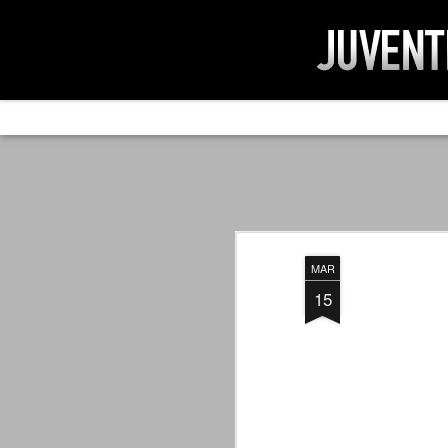
AD IMPOSSIBIL
SEP
19
Ad impossibilìa nemo tenetur. Per
significa che nessuno è tenuto a 
Ed infatti, per chi ricorda le convulse gi
MAR
davvero impresa impossibile quella di mod
erano abbattuti sulla Juventus.
15
PER UNA VERITÀ
SEP
STORICA
19
Cari amici, l'avventura che
abbiamo iniziato il 5 maggio 2007