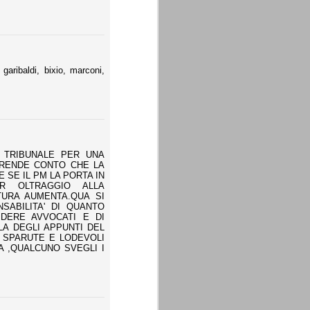
garibaldi, bixio, marconi,
N TRIBUNALE PER UNA
 RENDE CONTO CHE LA
 SE IL PM LA PORTA IN
ER OLTRAGGIO ALLA
TURA AUMENTA.QUA SI
SABILITA' DI QUANTO
IDERE AVVOCATI E DI
LA DEGLI APPUNTI DEL
 SPARUTE E LODEVOLI
A ,QUALCUNO SVEGLI I