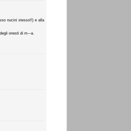
sso nucini stesso!!) e alla
degli onesti di m---a.