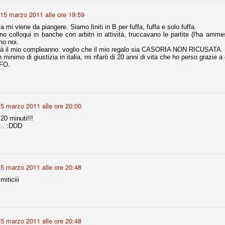
la polemica sviluppatasi in questi giorni, soprattutto fra tifosi
15 marzo 2011 alle ore 19:59
io che ognuno tiri l'acqua al suo mulino e difenda strenuamente il
 presenza o dell'assenza di prove. Ci interessa invece altro.
a mi viene da piangere. Siamo finiti in B per fuffa, fuffa e solo fuffa.
ano colloqui in banche con arbitri in attività, truccavano le partite (l'ha amme
mo noi.
Teramo, l'ingiustizia sportiva
UG
rà il mio compleanno: voglio che il mio regalo sia CASORIA NON RICUSATA.
17
Nei giorni scorsi abbiamo ricevuto alcuni messaggi di amici
minimo di giustizia in italia, mi rifarò di 20 anni di vita che ho perso grazie a 
teramani, che ci chiedevano spazio per la loro vicenda, al limite
FO.
ll'incredibile. Ce ne occupiamo volentieri.
po le incongruenze emerse negli scorsi anni nello scandalo del
alcioscommesse, con le assurde accuse a Pepe e Bonucci, e la
radossale situazione di Conte, oltre ai tanti altri tirati in ballo solo da
5 marzo 2011 alle ore 20:00
stimonianze di terze parti (senza riscontri oggettivi), ora si punta il dito
ntro il Teramo.
20 minuti!!!
.... :DDD
ta
5 marzo 2011 alle ore 20:48
-Marotta ha conseguito il suo ottavo successo nelle 19 competizioni
torie e tre secondi posti in 19 competizioni: risultati impressionanti, da
iticiii
guida, negli ultimi 13 mesi, sono stati ottenuti (in 5 competizioni) 3
5 marzo 2011 alle ore 20:48