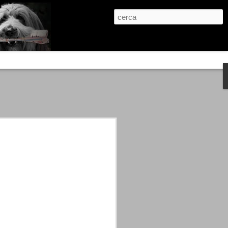
re, condanne scritte prima di ogni
, e chi provava a cantare fuori dal coro
 giustizialista innescato da una indagine
nso unico.
abbia e dalla passione, si ritrovò a
are quell’onda mediatica che ci stava