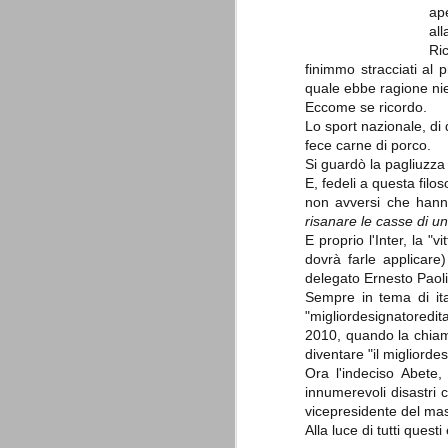
è finita.
ap
Quando abbiamo messo on line
al
questo sito la nostra squadra del
Ri
cuore stava vivendo il suo periodo
finimmo stracciati al 
più buio, annichilita nel suo
quale ebbe ragione ni
prestigio e guidata in modo da non
dare molte speranze di un futuro
Eccome se ricordo.
migliore.
Lo sport nazionale, di qu
fece carne di porco.
Si guardò la pagliuzza
E, fedeli a questa filo
non avversi che hanno
risanare le casse di un
E proprio l'Inter, la "
dovrà farle applicare
delegato Ernesto Paolil
Sempre in tema di itali
La Juve meno italiana
SEP
"migliordesignatoredit
8
Sulle implicazioni anche finanziarie
2010, quando la chiama
relativi criteri di compilazione), 
diventare "il migliord
7 (alcuni dei quali utilizzati poco o nulla
Ora l'indeciso Abete, 
che sono italiani invece solo 2 dei 10 nuov
innumerevoli disastri 
vicepresidente del mas
Roma - Juventus 2-1
AUG
Alla luce di tutti ques
30
La Juventus rimedia una sonora bat