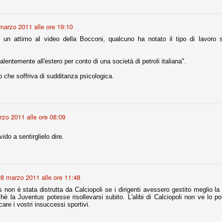
marzo 2011 alle ore 19:10
Comproprietà - Capitolo finale
UN
r un attimo al video della Bocconi, qualcuno ha notato il tipo di lavoro
18
Finita un'altra stagione di trionfi, è tempo ora per la Juve di
mettersi tutto alle spalle e di organizzare il mercato per la
rossima stagione.
lentemente all'estero per conto di una società di petroli italiana".
e anni fa il calcio italiano ha deciso di adeguarsi al resto d’Europa e
 che soffriva di sudditanza psicologica.
 estinguere definitivamente la pratica delle comproprietà. Per
evolare le società, la FIGC aveva dato inizialmente un anno di tempo,
lvo poi decidere di concedere una proroga fino a giugno 2015.
zo 2011 alle ore 08:09
ido a sentirglielo dire.
rdinaria
mo orgogliosi di un gruppo (società, dirigenti, staff tecnico, squadra)
spacciato. Una squadra che ha saputo cambiare guida tecnica, staff,
li di gioco, interpreti, mentalità in campo... riproponendosi sempre e
8 marzo 2011 alle ore 11:48
non è stata distrutta da Calciopoli se i dirigenti avessero gestito meglio la 
2014/15:
hè la Juventus potesse risollevarsi subito. L'alibi di Calciopoli non ve lo pot
icare i vostri insuccessi sportivi.
 ai rigori).