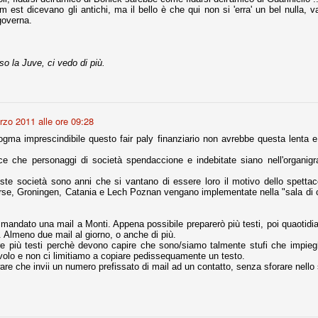
est dicevano gli antichi, ma il bello è che qui non si 'erra' un bel nulla, v
governa.
fitte)
o la Juve, ci vedo di più.
s - Lazio 2-0
percoppa italiana, diventando così la squadra più titolata in Italia in
 il Milan (a meno di classifiche e tabelle "galliane"), fermo a quota 6.
e i bianconeri a trovare una certa unità dopo le prime deludenti
zo 2011 alle ore 09:28
gma imprescindibile questo fair paly finanziario non avrebbe questa lenta 
e che personaggi di società spendaccione e indebitate siano nell'organigr
no, non è una barzelletta. O forse sì, fate voi, ma non fa ridere. Ci
, non è una storiaccia legata alla ex Jugoslavia. Dicevamo che ci sono
ste società sono anni che si vantano di essere loro il motivo dello spetta
a età (29 anni), e sono fisicamente simili, entrambi grandi e grossi.
rse, Groningen, Catania e Lech Poznan vengano implementate nella "sala di 
uropee, e tutti e due sono appena arrivati a giocare in Italia. Il
mandato una mail a Monti. Appena possibile preparerò più testi, poi quaotidia
. Almeno due mail al giorno, o anche di più.
one
re più testi perchè devono capire che sono/siamo talmente stufi che impieg
avolo e non ci limitiamo a copiare pedissequamente un testo.
licate finora sono le motivazioni del giudizio di Cassazione relativo a
are che invii un numero prefissato di mail ad un contatto, senza sforare nell
vano scelto di farsi giudicare con il rito abbreviato.
o, e quindi non le commenteremo, le considerazioni (di parte)
prese dalla maggior parte dei media (chissà perché...), come fossero