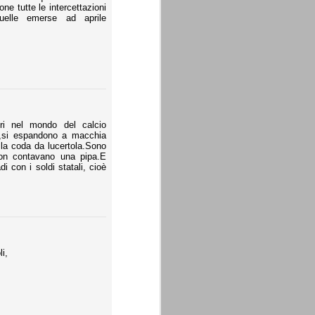
ne tutte le intercettazioni
lle emerse ad aprile
ri nel mondo del calcio
rs,si espandono a macchia
 la coda da lucertola.Sono
non contavano una pipa.E
i con i soldi statali, cioè
i,