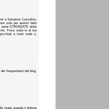
nti a Salvatore Cozzolino,
 non solo per avermi fatto
così tante STRONZATE dette
into. Fossi stato io al tuo
 picchiati a mani nude o,
dei frequentatori del blog.
e risate quando il dottore