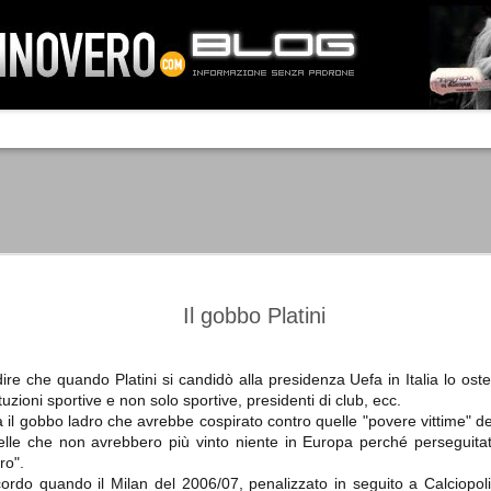
IA NEMO TENETUR
Mass-media feroci, sentimento popola
processo. Una vera e propria mattanza
veniva travolto, annichilito dal furore
 chi conosce il latino, questa frase
che, fin dai primi attimi, sembrò a se
fare imprese impossibili.
Un gruppo di persone, spronato dalla r
ornate dell’estate 2006, sembrava
lavorare sul web per cercare di argin
ificare il corso degli eventi che si
condannando irreversibilmente.
Il gobbo Platini
ire che quando Platini si candidò alla presidenza Uefa in Italia lo ost
ituzioni sportive e non solo sportive, presidenti di club, ecc.
Manchester City -
Juventus - Chievo 1-1
SEP
SEP
 il gobbo ladro che avrebbe cospirato contro quelle "povere vittime" de
Juventus 1-2
15
12
La Juventus esce con un
elle che non avrebbero più vinto niente in Europa perché perseguita
misero punto dallo Juventus
La Juventus trionfa a
ro".
Stadium, accentuando una crisi
Manchester conquistandosi tre
cordo quando il Milan del 2006/07, penalizzato in seguito a Calciopol
che sembra non avere fine.