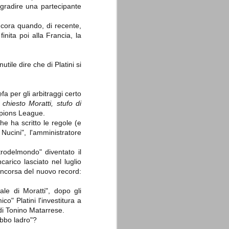
gradire una partecipante
cora quando, di recente,
nita poi alla Francia, la
nutile dire che di Platini si
La sentenza di
SEP
Cassazione su Moggi
11
Dal sito della Corte di
fa per gli arbitraggi certo
Cassazione:
 chiesto Moratti, stufo di
ampions League.
"In Italia la Corte Suprema di
che ha scritto le regole (e
Cassazione è al vertice della
giurisdizione ordinaria; tra le
Nucini", l'amministratore
principali funzioni che le sono
attribuite dalla legge fondamentale
itrodelmondo" diventato il
sull'ordinamento giudiziario del 30
carico lasciato nel luglio
gennaio 1941 n. 12 (art. 65) vi è
quella di assicurare "l'esatta
rincorsa del nuovo record:
osservanza e l'uniforme
interpretazione della legge, l'unità
ale di Moratti", dopo gli
del diritto oggettivo nazionale, il
rispetto dei limiti delle diverse
o" Platini l'investitura a
giurisdizioni".
di Tonino Matarrese.
gobbo ladro"?