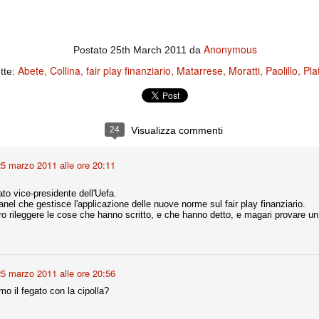
ce solo a 10 minuti dalla fine, dopo essere rimasta in 10 uomini.
Anonymous
Postato
25th March 2011
da
no regalato un'urna non facile alle italiane, specialmente alla Juventus,
 girone forse più avvincente:
Abete
Collina
fair play finanziario
Matarrese
Moratti
Paolillo
Plat
tte:
 Shakhtar Donetsk (Ucr), Malmoe (Sve)
ter Utd (Ing), Cska Mosca (Rus), Wolfsburg (Ger).
24
Visualizza commenti
 (Spa), Galatasaray (Tur), Astana (Kaz).
5 marzo 2011 alle ore 20:11
izzico di sfortuna. Partita sbagliata come impostazione, a cominciare
e con la gestione della stessa. Può succedere. Oggi anche Allegri ha
to vice-presidente dell'Uefa.
 lo abbia capito. Quindi, niente drammi e vediamo di imparare in
panel che gestisce l'applicazione delle nuove norme sul fair play finanziario.
passo falso, o c'è qualcosa di più?
o rileggere le cose che hanno scritto, e che hanno detto, e magari provare un
5 marzo 2011 alle ore 20:56
i
o il fegato con la cipolla?
ositivo della sentenza di primo grado del processo sportivo
mmesse.