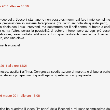
 2011 alle ore 10:50
r quello che è: un allenamento in vista della stagione, una ghiotta
tere preziosi minuti nelle gambe. E chi sabato era allo stadio a San
video della Bocconi stamane, e non posso esimermi dal fare i miei complime
e.
a preparazione in materia farsopoliana (tra l'altro arcinota da queste parti),
 riccio con i suoi interventi, ma soprattutto per il self-control di fronte a 
a e, tra l'altro, senza la possibilità di poterle interrompere ad ogni piè sosp
e A
lvatore, sarei saltato addosso a tutti quei lestofanti mendaci e li avrei
e delle liste.
te, con una clava.
enti e grazie!
nua di ammortamento + ingaggio lordo annuo. La somma della potenza
perare il 70 % del fatturato al netto delle plusvalenze (vedi regole del
2011 alle ore 13:21
se: aquilani all'Inter. Con grossa soddisfazione di marotta e di buona parte 
del fatturato 2014/15, che dovrebbe comunque essere intorno ai 320
iocatore di prospettiva di quest'organico preferiscono quagliarella
o 2015/16, esercizio appena iniziato.
mercato si valuta alla fine, a inizio settembre. Fermo restando che poi
6 marzo 2011 alle ore 15:08
glio, sono già arrivati Rugani, Dybala, Khedira, Mandzukic, Neto, Zaza.
ez, Ogbonna, forse Vidal. Il mercato i nostri dirigenti hanno dimostrato
o fare meglio di noi tifosi.
tina ho guardato il video (1^ parte) della Bocconi e mi sono scompisciato dall