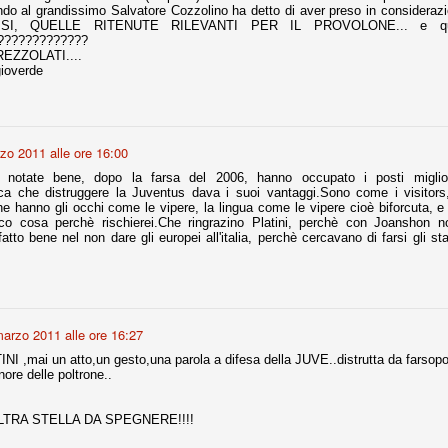
ndo al grandissimo Salvatore Cozzolino ha detto di aver preso in considerazio
... SI, QUELLE RITENUTE RILEVANTI PER IL PROVOLONE... e que
nni uno fra i maggiori talenti del calcio italiano della sua generazione,
?????????????
 bravo nell'anticipo, bravo in marcatura, bravo nello scegliere il tempo
EZZOLATI....
no, bravo nell'avanzare palla al piede, bravo nei colpi di testa. Bravo.
gioverde
 della Juventus era fare mercato e farlo subito, anche al fine di
tenze annunciate di Tevez e Pirlo, svecchiando al contempo una rosa
zo 2011 alle ore 16:00
'acquisto di Rugani, Dybala e Zaza, il gentleman agreement con il
eyra sono tutte mosse che puntano a ringiovanire la rosa affidandosi a
notate bene, dopo la farsa del 2006, hanno occupato i posti miglio
fica che distruggere la Juventus dava i suoi vantaggi.Sono come i visito
che hanno gli occhi come le vipere, la lingua come le vipere cioè biforcuta, e
ico cosa perchè rischierei.Che ringrazino Platini, perchè con Joanshon 
to bene nel non dare gli europei all'italia, perchè cercavano di farsi gli stad
sa per la Juventus l'epoca degli accordi di compartecipazione
 la data finale, data nella quale quella forma contrattuale (con
di accordo) dovrà scomparire dal calcio italiano.
i gli accordi di compartecipazione ancora in essere.
arzo 2011 alle ore 16:27
NI ,mai un atto,un gesto,una parola a difesa della JUVE..distrutta da farsopol
nore delle poltrone..
re del Sassuolo, così come Berardi (ora al 100%). Se uno dei due
deremo atto di quanto costerà. Di certo, quei due giocatori, insieme a
eso parecchio. Non sul piano sportivo, ma su quello finanziario. E non
LTRA STELLA DA SPEGNERE!!!!
ppe Marotta del quale una parte della tifoseria juventina sembra non
o.