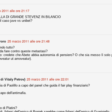
la polemica sviluppatasi in questi giorni, soprattutto fra tifosi
io che ognuno tiri l'acqua al suo mulino e difenda strenuamente il
 2011 alle ore 21:17
 presenza o dell'assenza di prove. Ci interessa invece altro.
LLA DI GRANDE STEVENZ IN BILANCIO
il caso juve vs unibet?
Teramo, l'ingiustizia sportiva
UG
17
Nei giorni scorsi abbiamo ricevuto alcuni messaggi di amici
teramani, che ci chiedevano spazio per la loro vicenda, al limite
ll'incredibile. Ce ne occupiamo volentieri.
25 marzo 2011 alle ore 21:48
roro
po le incongruenze emerse negli scorsi anni nello scandalo del
alcioscommesse, con le assurde accuse a Pepe e Bonucci, e la
ndo tutto?
radossale situazione di Conte, oltre ai tanti altri tirati in ballo solo da
 da fare contro queste metastasi?
stimonianze di terze parti (senza riscontri oggettivi), ora si punta il dito
ndo: credete che Abete abbia autonomia di pensiero? O che sia messo lì solo
ntro il Teramo.
veatur ut amoveatur).
ta
25 marzo 2011 alle ore 22:01
di Vitaly Petrov)
-Marotta ha conseguito il suo ottavo successo nelle 19 competizioni
ia di Paolillo a capo del panel che guida il fair play finanziario?
torie e tre secondi posti in 19 competizioni: risultati impressionanti, da
guida, negli ultimi 13 mesi, sono stati ottenuti (in 5 competizioni) 3
capo dell'antimafia.
o di Platini?
i, fidarsi dell'amico di Boniek sarebbe come fidarsi dell'amico di Guariniello .