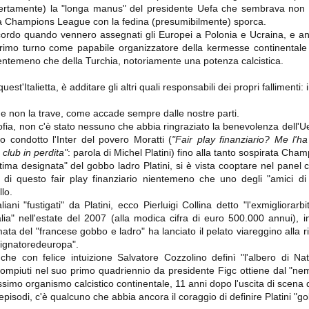
importantissimi punti per la
ertamente) la "longa manus" del presidente Uefa che sembrava non 
Nonostante il gol fortunoso del
qualificazione e mettendosi alle
Chievo, la sensazione netta è che
la Champions League con la fedina (presumibilmente) sporca.
spalle le brutte prestazioni del
la matassa sia molto, molto lunga
campionato. Dopo un primo tempo
cordo quando vennero assegnati gli Europei a Polonia e Ucraina, e an
e difficile da sbrogliare.
di sofferenza gli uomini di Allegri
primo turno come papabile organizzatore della kermesse continentale fi
hanno saputo reagire al gol
entemeno che della Turchia, notoriamente una potenza calcistica.
fortunoso (e non molto regolare)
segnato dagli inglesi e a portare a
casa il bottino intero.
est'Italietta, è additare gli altri quali responsabili dei propri fallimenti: i
 e non la trave, come accade sempre dalle nostre parti.
sofia, non c'è stato nessuno che abbia ringraziato la benevolenza dell'Ue
 condotto l'Inter del povero Moratti (
"Fair play finanziario? Me l'ha
 club in perdita"
: parola di Michel Platini) fino alla tanto sospirata Ch
vittima designata" del gobbo ladro Platini, si è vista cooptare nel panel 
) di questo fair play finanziario nientemeno che uno degli "amici di 
lo.
ani "fustigati" da Platini, ecco Pierluigi Collina detto "l'exmigliorarb
alia" nell'estate del 2007 (alla modica cifra di euro 500.000 annui), in
 delle operazioni di calciomercato, oltre che sulle liste Uefa e serie A (e
ta del "francese gobbo e ladro" ha lanciato il pelato viareggino alla 
abbiamo già pubblicato un pezzo dedicato pochi giorni fa. Ricordiamo che
esignatoredeuropa".
) dei 12 giocatori usciti nella sessione di calciomercato sono italiani, e
che con felice intuizione Salvatore Cozzolino definì "l'albero di Nat
i giocatori arrivati.
compiuti nel suo primo quadriennio da presidente Figc ottiene dal "nemic
simo organismo calcistico continentale, 11 anni dopo l'uscita di scena 
ti episodi, c'è qualcuno che abbia ancora il coraggio di definire Platini "
osta all'Olimpico. Una squadra che per i primi 75 minuti non ha