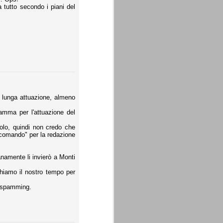
a tutto secondo i piani del
e lunga attuazione, almeno
amma per l'attuazione del
colo, quindi non credo che
comando" per la redazione
namente li invierò a Monti
hiamo il nostro tempo per
o spamming.