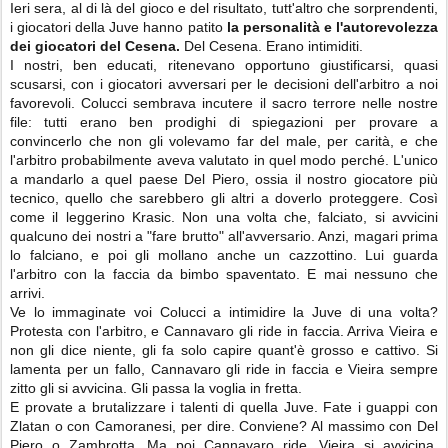
Ieri sera, al di là del gioco e del risultato, tutt'altro che sorprendenti,
i giocatori della Juve
hanno patito
la personalità e l'autorevolezza
dei giocatori del Cesena.
Del Cesena. Erano intimiditi.
I nostri, ben educati, ritenevano opportuno giustificarsi, quasi
scusarsi, con i giocatori avversari per le decisioni dell'arbitro a noi
favorevoli. Colucci sembrava incutere il sacro terrore nelle nostre
file: tutti erano ben prodighi di spiegazioni per provare a
convincerlo che non gli volevamo far del male, per carità, e che
l'arbitro probabilmente aveva valutato in quel modo perché. L'unico
a mandarlo a quel paese Del Piero, ossia il nostro giocatore più
tecnico, quello che sarebbero gli altri a doverlo proteggere. Così
come il leggerino Krasic. Non una volta che, falciato, si avvicini
qualcuno dei nostri a "fare brutto" all'avversario. Anzi, magari prima
lo falciano, e poi gli mollano anche un cazzottino. Lui guarda
l'arbitro con la faccia da bimbo spaventato. E mai nessuno che
arrivi.
Ve lo immaginate voi Colucci a intimidire la Juve di una volta?
Protesta con l'arbitro, e Cannavaro gli ride in faccia. Arriva Vieira e
non gli dice niente, gli fa solo capire quant'è grosso e cattivo. Si
lamenta per un fallo, Cannavaro gli ride in faccia e Vieira sempre
zitto gli si avvicina. Gli passa la voglia in fretta.
E provate a brutalizzare i talenti di quella Juve. Fate i guappi con
Zlatan o con Camoranesi, per dire. Conviene? Al massimo con Del
Piero o Zambrotta. Ma poi Cannavaro ride, Vieira si avvicina,