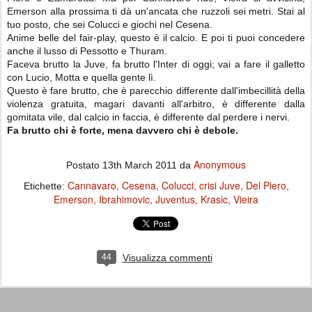
Emerson alla prossima ti dà un'ancata che ruzzoli sei metri. Stai al
tuo posto, che sei Colucci e giochi nel Cesena.
Anime belle del fair-play, questo è il calcio. E poi ti puoi concedere
anche il lusso di Pessotto e Thuram.
Faceva brutto la Juve, fa brutto l'Inter di oggi; vai a fare il galletto
con Lucio, Motta e quella gente lì.
Questo è fare brutto, che è parecchio differente dall'imbecillità della
violenza gratuita, magari davanti all'arbitro, è differente dalla
gomitata vile, dal calcio in faccia, è differente dal perdere i nervi.
Fa brutto chi è forte, mena davvero chi è debole.
Anonymous
Postato
13th March 2011
da
Cannavaro
Cesena
Colucci
crisi Juve
Del Piero
Etichette:
Emerson
Ibrahimovic
Juventus
Krasic
Vieira
44
Visualizza commenti