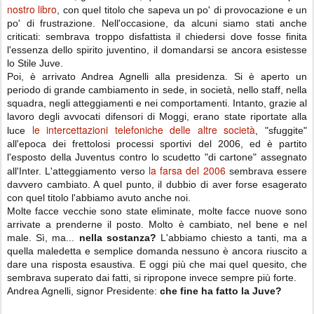
nostro libro
, con quel titolo che sapeva un po' di provocazione e un
po' di frustrazione. Nell'occasione, da alcuni siamo stati anche
criticati: sembrava troppo disfattista il chiedersi dove fosse finita
l'essenza dello spirito juventino, il domandarsi se ancora esistesse
lo Stile Juve.
Poi, è arrivato Andrea Agnelli alla presidenza. Si è aperto un
periodo di grande cambiamento in sede, in società, nello staff, nella
squadra, negli atteggiamenti e nei comportamenti. Intanto, grazie al
lavoro degli avvocati difensori di Moggi, erano state riportate alla
le intercettazioni telefoniche delle altre società
luce
, "sfuggite"
all'epoca dei frettolosi processi sportivi del 2006, ed è partito
l'esposto della Juventus contro lo scudetto "di cartone" assegnato
la farsa del 2006
all'Inter. L'atteggiamento verso
sembrava essere
davvero cambiato. A quel punto, il dubbio di aver forse esagerato
con quel titolo l'abbiamo avuto anche noi.
Molte facce vecchie sono state eliminate, molte facce nuove sono
arrivate a prenderne il posto. Molto è cambiato, nel bene e nel
male. Sì, ma...
nella sostanza?
L'abbiamo chiesto a tanti, ma a
quella maledetta e semplice domanda nessuno è ancora riuscito a
dare una risposta esaustiva. E oggi più che mai quel quesito, che
sembrava superato dai fatti, si ripropone invece sempre più forte.
Andrea Agnelli, signor Presidente:
che fine ha fatto la Juve?