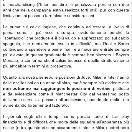
e merchandising (l'Inter, per dire, è penalizzata perché son due
anni che nella campagna estiva realizza forti utili); pur con questa
limitazione si possono fare alcune considerazioni.
La prima sul calcio inglese, che continua ad essere, a livello di
prima serie, il più ricco d'Europa, evidentemente perché lo
"spettacolo" che produce è il più valido e apprezzato; poi sul calcio
spagnolo, che mediamente risulta in difficoltà, ma Real e Barca
continuano a spendere a piene mani e a macinare entrate sempre
più elevate; in questa graduatoria è sempre ben piazzato il Bayern
Monaco, a conferma che il calcio tedesco è quello strutturalmente
più affidabile in termini di prospettiva.
Quanto alla nostra serie A, le posizioni di Juve, Milan e Inter hanno
delle oscillazioni da un anno all'altro, ma è sempre più evidente che
non potranno mai raggiungere le posizioni di vertice
; piuttosto
è da evidenziare come il Manchester City dal ventesimo posto
dell'anno scorso sia passato all'undicesimo, spendendo molto, ma
aumentando fortemente il fatturato.
I giornali negli ultimi tempi hanno parlato tanto di fair play
finanziario e di difficoltà che molte delle squadre all'apparenza più
ricche (e tra queste ci sono sicuramente Inter e Milan) potrebbero