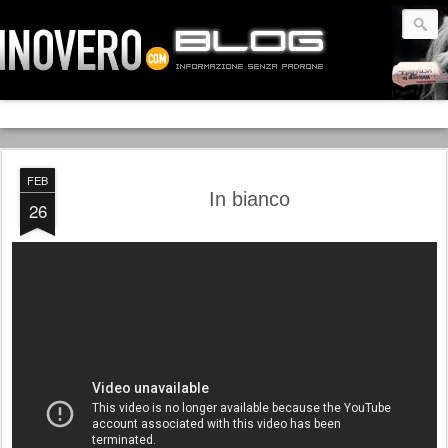
FEB
In bianco
26