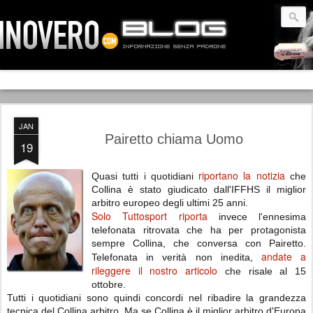
JAN
Pairetto chiama Uomo
19
riportano la notizia
Quasi tutti i quotidiani
che
Collina è stato giudicato dall'IFFHS il miglior
arbitro europeo degli ultimi 25 anni.
Solo Tuttosport riporta
invece l'ennesima
telefonata ritrovata che ha per protagonista
sempre Collina, che conversa con Pairetto.
andate a
Telefonata in verità non inedita,
rileggere il nostro articolo
che risale al 15
ottobre.
Tutti i quotidiani sono quindi concordi nel ribadire la grandezza
tecnica del Collina arbitro. Ma se Collina è il miglior arbitro d'Europa