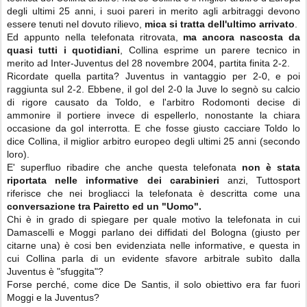
degli ultimi 25 anni, i suoi pareri in merito agli arbitraggi devono
essere tenuti nel dovuto rilievo,
mica si tratta dell'ultimo arrivato
.
Ed appunto nella telefonata ritrovata,
ma ancora nascosta da
quasi tutti i quotidiani
, Collina esprime un parere tecnico in
merito ad Inter-Juventus del 28 novembre 2004, partita finita 2-2.
Ricordate quella partita? Juventus in vantaggio per 2-0, e poi
raggiunta sul 2-2. Ebbene, il gol del 2-0 la Juve lo segnò su calcio
di rigore causato da Toldo, e l'arbitro Rodomonti decise di
ammonire il portiere invece di espellerlo, nonostante la chiara
occasione da gol interrotta. E che fosse giusto cacciare Toldo lo
dice Collina, il miglior arbitro europeo degli ultimi 25 anni (secondo
loro).
E' superfluo ribadire che anche questa telefonata
non è stata
riportata nelle informative dei carabinieri
anzi, Tuttosport
riferisce che nei brogliacci la telefonata è descritta come una
conversazione tra Pairetto ed un "Uomo".
Chi è in grado di spiegare per quale motivo la telefonata in cui
Damascelli e Moggi parlano dei diffidati del Bologna (giusto per
citarne una) è cosi ben evidenziata nelle informative, e questa in
cui Collina parla di un evidente sfavore arbitrale subìto dalla
Juventus è "sfuggita"?
Forse perché, come dice De Santis, il solo obiettivo era far fuori
Moggi e la Juventus?