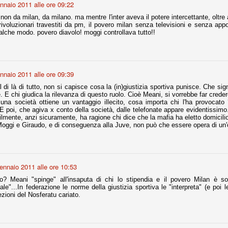
nnaio 2011 alle ore 09:22
non da milan, da milano. ma mentre l'inter aveva il potere intercettante, oltre 
nni uno fra i maggiori talenti del calcio italiano della sua generazione,
voluzionari travestiti da pm, il povero milan senza televisioni e senza appog
 bravo nell'anticipo, bravo in marcatura, bravo nello scegliere il tempo
alche modo. povero diavolo! moggi controllava tutto!!
no, bravo nell'avanzare palla al piede, bravo nei colpi di testa. Bravo.
 della Juventus era fare mercato e farlo subito, anche al fine di
tenze annunciate di Tevez e Pirlo, svecchiando al contempo una rosa
nnaio 2011 alle ore 09:39
'acquisto di Rugani, Dybala e Zaza, il gentleman agreement con il
 di là di tutto, non si capisce cosa la (in)giustizia sportiva punisce. Che si
eyra sono tutte mosse che puntano a ringiovanire la rosa affidandosi a
. E chi giudica la rilevanza di questo ruolo. Cioè Meani, si vorrebbe far crede
una società ottiene un vantaggio illecito, cosa importa chi l'ha provocato
E poi, che agiva x conto della società, dalle telefonate appare evidentissimo.
ilmente, anzi sicuramente, ha ragione chi dice che la mafia ha eletto domicili
Moggi e Giraudo, e di conseguenza alla Juve, non può che essere opera di un
sa per la Juventus l'epoca degli accordi di compartecipazione
 la data finale, data nella quale quella forma contrattuale (con
di accordo) dovrà scomparire dal calcio italiano.
i gli accordi di compartecipazione ancora in essere.
ennaio 2011 alle ore 10:53
? Meani "spinge" all'insaputa di chi lo stipendia e il povero Milan è sol
inale"...In federazione le norme della giustizia sportiva le "interpreta" (e poi l
re del Sassuolo, così come Berardi (ora al 100%). Se uno dei due
zioni del Nosferatu cariato.
deremo atto di quanto costerà. Di certo, quei due giocatori, insieme a
eso parecchio. Non sul piano sportivo, ma su quello finanziario. E non
ppe Marotta del quale una parte della tifoseria juventina sembra non
o.