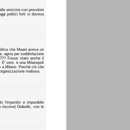
alle amicizie con provoloni
gi politici forti si doveva
gnifica che Meani aveva un
re, agiva per soddisfazione
 ??? Fosse stato anche il
 E' vero, è una Milanopoli
o a Milano. Perchè ciò che
'organizzazione mafiosa.
o l'impunito e impunibile
e riscrive) Diabolik, con le